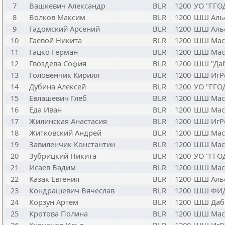
7
Вашкевич Александр
BLR
1200
УО "ГГО
8
Волков Максим
BLR
1200
ШШ Аль
9
Гадомский Арсений
BLR
1200
ШШ Аль
10
Гаевой Никита
BLR
1200
ШШ Мас
11
Гацко Герман
BLR
1200
ШШ Мас
12
Гвоздева София
BLR
1200
ШШ "Даб
13
Головенчик Кирилл
BLR
1200
ШШ ИгР
14
Дубина Алексей
BLR
1200
УО "ГГО
15
Евлашевич Глеб
BLR
1200
ШШ Мас
16
Ёда Иван
BLR
1200
ШШ Мас
17
Жилинская Анастасия
BLR
1200
ШШ ИгР
18
Житковский Андрей
BLR
1200
ШШ Мас
19
Завиленчик Константин
BLR
1200
ШШ Мас
20
Зубрицкий Никита
BLR
1200
УО "ГГО
21
Исаев Вадим
BLR
1200
ШШ Мас
22
Казак Евгения
BLR
1200
ШШ Аль
23
Кондрашевич Вячеслав
BLR
1200
ШШ ФИ
24
Корзун Артем
BLR
1200
ШШ Даб
25
Кротова Полина
BLR
1200
ШШ Мас