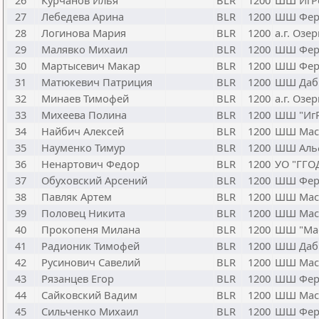
26
Курчанов Илья
BLR
1200
ШШ ИгР
27
Лебедева Арина
BLR
1200
ШШ Фер
28
Логинова Мария
BLR
1200
а.г. Озе
29
Малявко Михаил
BLR
1200
ШШ Фер
30
Мартысевич Макар
BLR
1200
ШШ Фер
31
Матюкевич Патриция
BLR
1200
ШШ Даб
32
Минаев Тимофей
BLR
1200
а.г. Озе
33
Михеева Полина
BLR
1200
ШШ "Иг
34
Найбич Алексей
BLR
1200
ШШ Мас
35
Науменко Тимур
BLR
1200
ШШ Аль
36
Ненартович Федор
BLR
1200
УО "ГГО
37
Обуховский Арсений
BLR
1200
ШШ Фер
38
Павляк Артем
BLR
1200
ШШ Мас
39
Половец Никита
BLR
1200
ШШ Мас
40
Прокопеня Милана
BLR
1200
ШШ "Ма
41
Радионик Тимофей
BLR
1200
ШШ Даб
42
Русинович Савелий
BLR
1200
ШШ Мас
43
Рязанцев Егор
BLR
1200
ШШ Фер
44
Сайковский Вадим
BLR
1200
ШШ Мас
45
Сильченко Михаил
BLR
1200
ШШ Фер