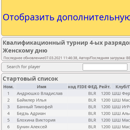
Отобразить дополнительну
Квалификационный турнир 4-ых разряд
Женскому дню
Последнее обновление07.03.2021 11:46:38, Автор/Последняя загрузка: 
Search for player
Стартовый список
Ном.
Имя
код FIDE
ФЕД.
Рейт.
Клуб/
1
Андрюшко Владислав
BLR
1200
ШШ Фер
2
Баймлер Илья
BLR
1200
ШШ Мас
3
Банный Тимофей
BLR
1200
ШШ ИгР
4
Бедзь Адриан
BLR
1200
ШШ Аль
5
Блохина Виктория
BLR
1200
ШШ Мас
6
Бунин Алексей
BLR
1200
ШШ Мас