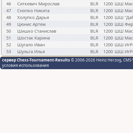
46
Ситкевич Мирослав
BLR
1200
ШШ Мас
47
Снопко Никита
BLR
1200
ШШ Мас
48
Холупко Дарья
BLR
1200
ШШ "Даб
49
Цюнис Артем
BLR
1200
ШШ Фер
50
Шишко Станислав
BLR
1200
ШШ Мас
51
Шостак Карина
BLR
1200
ШШ Мас
52
Шугало Иван
BLR
1200
ШШ ИгР
53
Шульга Илья
BLR
1200
ШШ ИгР
сервер Chess-Tournament-Results
© 2006-2026 Heinz Herzog
, CMS-
условия использования