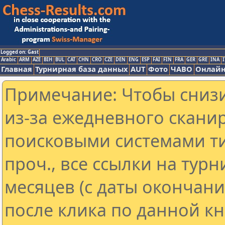
Logged on: Gast
Arabic
ARM
AZE
BIH
BUL
CAT
CHN
CRO
CZE
DEN
ENG
ESP
FAI
FIN
FRA
GER
GRE
INA
I
Главная
Турнирная база данных
AUT
Фото
ЧАВО
Онлайн
Примечание: Чтобы снизи
из-за ежедневного скани
поисковыми системами ти
проч., все ссылки на тур
месяцев (с даты окончан
после клика по данной кн