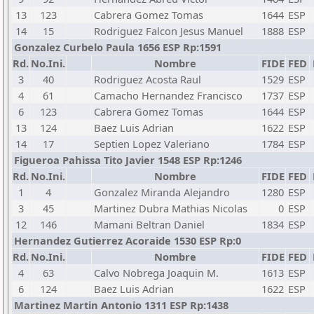
13
123
Cabrera Gomez Tomas
1644
ESP
14
15
Rodriguez Falcon Jesus Manuel
1888
ESP
Gonzalez Curbelo Paula 1656 ESP Rp:1591
Rd.
No.Ini.
Nombre
FIDE
FED
3
40
Rodriguez Acosta Raul
1529
ESP
4
61
Camacho Hernandez Francisco
1737
ESP
6
123
Cabrera Gomez Tomas
1644
ESP
13
124
Baez Luis Adrian
1622
ESP
14
17
Septien Lopez Valeriano
1784
ESP
Figueroa Pahissa Tito Javier 1548 ESP Rp:1246
Rd.
No.Ini.
Nombre
FIDE
FED
1
4
Gonzalez Miranda Alejandro
1280
ESP
3
45
Martinez Dubra Mathias Nicolas
0
ESP
12
146
Mamani Beltran Daniel
1834
ESP
Hernandez Gutierrez Acoraide 1530 ESP Rp:0
Rd.
No.Ini.
Nombre
FIDE
FED
4
63
Calvo Nobrega Joaquin M.
1613
ESP
6
124
Baez Luis Adrian
1622
ESP
Martinez Martin Antonio 1311 ESP Rp:1438