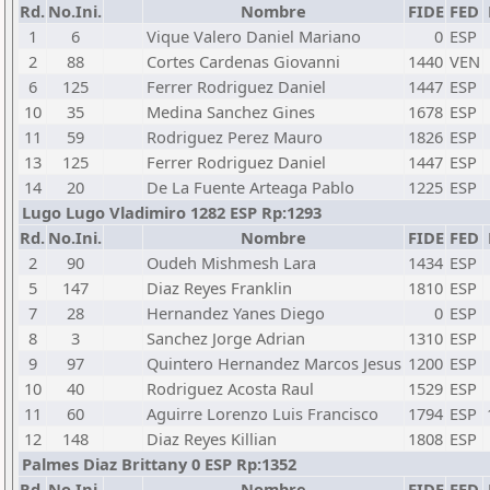
Rd.
No.Ini.
Nombre
FIDE
FED
1
6
Vique Valero Daniel Mariano
0
ESP
2
88
Cortes Cardenas Giovanni
1440
VEN
6
125
Ferrer Rodriguez Daniel
1447
ESP
10
35
Medina Sanchez Gines
1678
ESP
11
59
Rodriguez Perez Mauro
1826
ESP
13
125
Ferrer Rodriguez Daniel
1447
ESP
14
20
De La Fuente Arteaga Pablo
1225
ESP
Lugo Lugo Vladimiro 1282 ESP Rp:1293
Rd.
No.Ini.
Nombre
FIDE
FED
2
90
Oudeh Mishmesh Lara
1434
ESP
5
147
Diaz Reyes Franklin
1810
ESP
7
28
Hernandez Yanes Diego
0
ESP
8
3
Sanchez Jorge Adrian
1310
ESP
9
97
Quintero Hernandez Marcos Jesus
1200
ESP
10
40
Rodriguez Acosta Raul
1529
ESP
11
60
Aguirre Lorenzo Luis Francisco
1794
ESP
12
148
Diaz Reyes Killian
1808
ESP
Palmes Diaz Brittany 0 ESP Rp:1352
Rd.
No.Ini.
Nombre
FIDE
FED