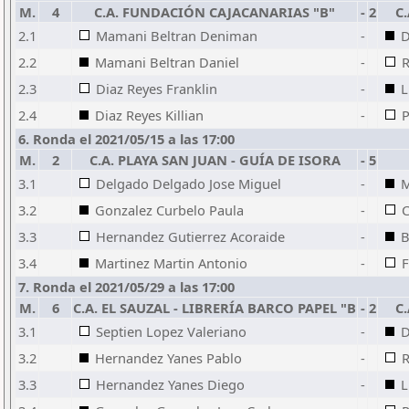
M.
4
C.A. FUNDACIÓN CAJACANARIAS "B"
-
2
C
2.1
Mamani Beltran Deniman
-
D
2.2
Mamani Beltran Daniel
-
R
2.3
Diaz Reyes Franklin
-
L
2.4
Diaz Reyes Killian
-
P
6. Ronda el 2021/05/15 a las 17:00
M.
2
C.A. PLAYA SAN JUAN - GUÍA DE ISORA
-
5
3.1
Delgado Delgado Jose Miguel
-
M
3.2
Gonzalez Curbelo Paula
-
3.3
Hernandez Gutierrez Acoraide
-
B
3.4
Martinez Martin Antonio
-
F
7. Ronda el 2021/05/29 a las 17:00
M.
6
C.A. EL SAUZAL - LIBRERÍA BARCO PAPEL "B
-
2
C
3.1
Septien Lopez Valeriano
-
D
3.2
Hernandez Yanes Pablo
-
R
3.3
Hernandez Yanes Diego
-
L