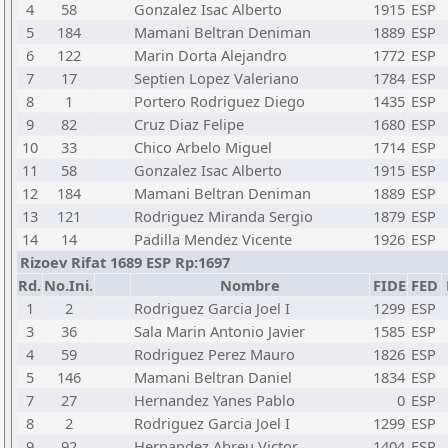
4
58
Gonzalez Isac Alberto
1915
ESP
5
184
Mamani Beltran Deniman
1889
ESP
6
122
Marin Dorta Alejandro
1772
ESP
7
17
Septien Lopez Valeriano
1784
ESP
8
1
Portero Rodriguez Diego
1435
ESP
9
82
Cruz Diaz Felipe
1680
ESP
10
33
Chico Arbelo Miguel
1714
ESP
11
58
Gonzalez Isac Alberto
1915
ESP
12
184
Mamani Beltran Deniman
1889
ESP
13
121
Rodriguez Miranda Sergio
1879
ESP
14
14
Padilla Mendez Vicente
1926
ESP
Rizoev Rifat 1689 ESP Rp:1697
Rd.
No.Ini.
Nombre
FIDE
FED
1
2
Rodriguez Garcia Joel I
1299
ESP
3
36
Sala Marin Antonio Javier
1585
ESP
4
59
Rodriguez Perez Mauro
1826
ESP
5
146
Mamani Beltran Daniel
1834
ESP
7
27
Hernandez Yanes Pablo
0
ESP
8
2
Rodriguez Garcia Joel I
1299
ESP
9
92
Hernandez Abreu Victor
1404
ESP