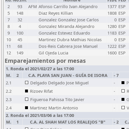
2
93
AFM
Afonso Carrillo Ivan Alejandro
1377
ESP
5
148
Diaz Reyes Killian
1808
ESP
7
32
Gonzalez Gonzalez Jose Carlos
0
ESP
8
4
Gonzalez Miranda Alejandro
1280
ESP
9
100
Gonzalez Estevez Eduardo
1183
ESP
10
45
Martinez Dubra Mathias Nicolas
0
ESP
11
68
Dos-Reis Cabrera Jose Manuel
1222
ESP
12
149
Gil Ojeda Lucia
1600
ESP
Emparejamientos por mesas
1. Ronda el 2021/02/27 a las 17:00
M.
2
C.A. PLAYA SAN JUAN - GUÍA DE ISORA
-
7
2.1
Delgado Delgado Jose Miguel
-
P
2.2
Rizoev Rifat
-
R
2.3
Figueroa Pahissa Tito Javier
-
G
2.4
Martinez Martin Antonio
-
V
2. Ronda el 2021/03/06 a las 17:00
M.
1
C.A. AL SHAH MAT LOS REALEJOS "B"
-
2
C