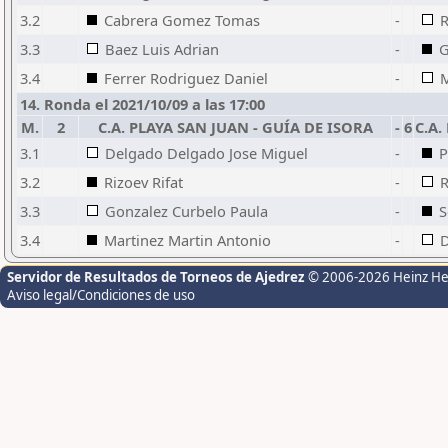
3.2
Cabrera Gomez Tomas
-
R
3.3
Baez Luis Adrian
-
G
3.4
Ferrer Rodriguez Daniel
-
M
14. Ronda el 2021/10/09 a las 17:00
M.
2
C.A. PLAYA SAN JUAN - GUÍA DE ISORA
-
6
C.A.
3.1
Delgado Delgado Jose Miguel
-
P
3.2
Rizoev Rifat
-
R
3.3
Gonzalez Curbelo Paula
-
S
3.4
Martinez Martin Antonio
-
D
Servidor de Resultados de Torneos de Ajedrez
© 2006-2026 Heinz H
Aviso legal/Condiciones de uso