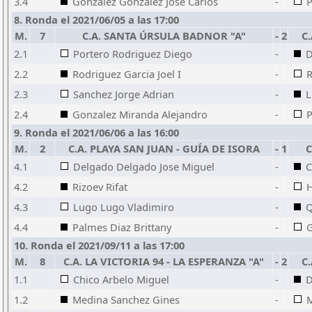
3.4
Gonzalez Gonzalez Jose Carlos
-
P
8. Ronda el 2021/06/05 a las 17:00
M.
7
C.A. SANTA ÚRSULA BADNOR "A"
-
2
C
2.1
Portero Rodriguez Diego
-
D
2.2
Rodriguez Garcia Joel I
-
R
2.3
Sanchez Jorge Adrian
-
L
2.4
Gonzalez Miranda Alejandro
-
P
9. Ronda el 2021/06/06 a las 16:00
M.
2
C.A. PLAYA SAN JUAN - GUÍA DE ISORA
-
1
C
4.1
Delgado Delgado Jose Miguel
-
C
4.2
Rizoev Rifat
-
H
4.3
Lugo Lugo Vladimiro
-
Q
4.4
Palmes Diaz Brittany
-
G
10. Ronda el 2021/09/11 a las 17:00
M.
8
C.A. LA VICTORIA 94 - LA ESPERANZA "A"
-
2
C
1.1
Chico Arbelo Miguel
-
D
1.2
Medina Sanchez Gines
-
M