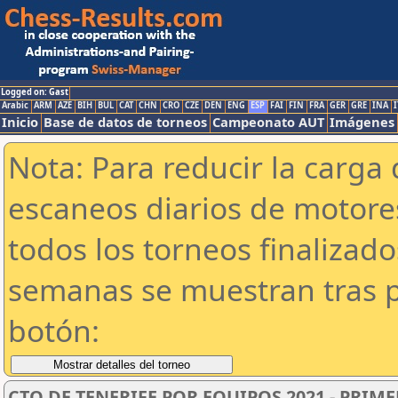
Logged on: Gast
Arabic
ARM
AZE
BIH
BUL
CAT
CHN
CRO
CZE
DEN
ENG
ESP
FAI
FIN
FRA
GER
GRE
INA
I
Inicio
Base de datos de torneos
Campeonato AUT
Imágenes
Nota: Para reducir la carga 
escaneos diarios de motor
todos los torneos finalizad
semanas se muestran tras p
botón:
CTO DE TENERIFE POR EQUIPOS 2021 - PRIM