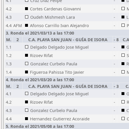
4.1
Cruz Diaz Felipe
-
D
4.2
Cortes Cardenas Giovanni
-
M
4.3
Oudeh Mishmesh Lara
-
L
4.4
AFM
Afonso Carrillo Ivan Alejandro
-
P
3. Ronda el 2021/03/13 a las 17:00
M.
2
C.A. PLAYA SAN JUAN - GUÍA DE ISORA
-
8
C.
1.1
Delgado Delgado Jose Miguel
-
G
1.2
Rizoev Rifat
-
S
1.3
Gonzalez Curbelo Paula
-
R
1.4
Figueroa Pahissa Tito Javier
-
M
4. Ronda el 2021/03/20 a las 17:00
M.
2
C.A. PLAYA SAN JUAN - GUÍA DE ISORA
-
3
C
4.1
Delgado Delgado Jose Miguel
-
G
4.2
Rizoev Rifat
-
R
4.3
Gonzalez Curbelo Paula
-
C
4.4
Hernandez Gutierrez Acoraide
-
C
5. Ronda el 2021/05/08 a las 17:00