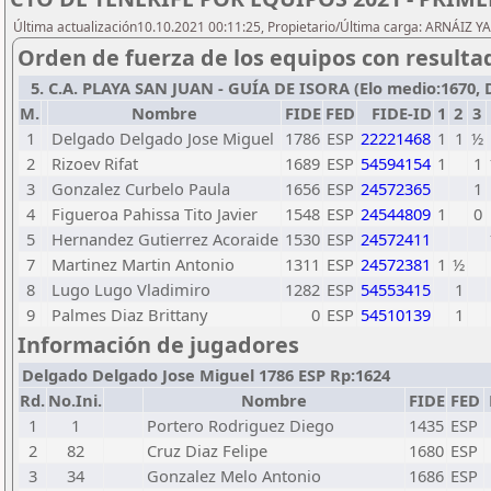
Última actualización10.10.2021 00:11:25, Propietario/Última carga: ARNÁIZ Y
Orden de fuerza de los equipos con resulta
5. C.A. PLAYA SAN JUAN - GUÍA DE ISORA (Elo medio:1670, Des
M.
Nombre
FIDE
FED
FIDE-ID
1
2
3
1
Delgado Delgado Jose Miguel
1786
ESP
22221468
1
1
½
2
Rizoev Rifat
1689
ESP
54594154
1
1
3
Gonzalez Curbelo Paula
1656
ESP
24572365
1
4
Figueroa Pahissa Tito Javier
1548
ESP
24544809
1
0
5
Hernandez Gutierrez Acoraide
1530
ESP
24572411
7
Martinez Martin Antonio
1311
ESP
24572381
1
½
8
Lugo Lugo Vladimiro
1282
ESP
54553415
1
9
Palmes Diaz Brittany
0
ESP
54510139
1
Información de jugadores
Delgado Delgado Jose Miguel 1786 ESP Rp:1624
Rd.
No.Ini.
Nombre
FIDE
FED
1
1
Portero Rodriguez Diego
1435
ESP
2
82
Cruz Diaz Felipe
1680
ESP
3
34
Gonzalez Melo Antonio
1686
ESP