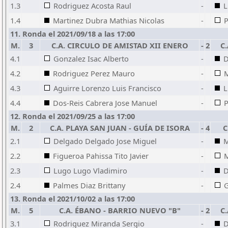
1.3
Rodriguez Acosta Raul
-
L
1.4
Martinez Dubra Mathias Nicolas
-
P
11. Ronda el 2021/09/18 a las 17:00
M.
3
C.A. CIRCULO DE AMISTAD XII ENERO
-
2
C
4.1
Gonzalez Isac Alberto
-
D
4.2
Rodriguez Perez Mauro
-
M
4.3
Aguirre Lorenzo Luis Francisco
-
L
4.4
Dos-Reis Cabrera Jose Manuel
-
P
12. Ronda el 2021/09/25 a las 17:00
M.
2
C.A. PLAYA SAN JUAN - GUÍA DE ISORA
-
4
C
2.1
Delgado Delgado Jose Miguel
-
M
2.2
Figueroa Pahissa Tito Javier
-
M
2.3
Lugo Lugo Vladimiro
-
D
2.4
Palmes Diaz Brittany
-
G
13. Ronda el 2021/10/02 a las 17:00
M.
5
C.A. ÉBANO - BARRIO NUEVO "B"
-
2
C
3.1
Rodriguez Miranda Sergio
-
D