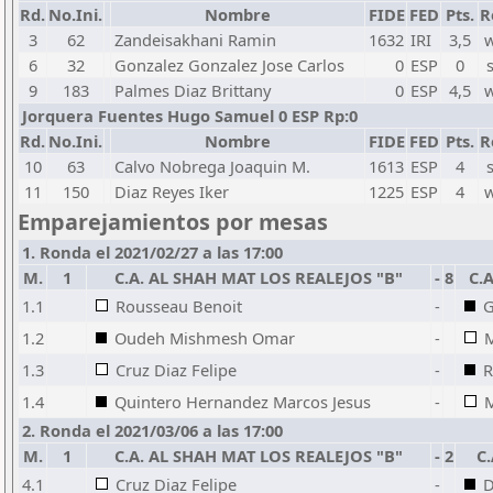
Rd.
No.Ini.
Nombre
FIDE
FED
Pts.
R
3
62
Zandeisakhani Ramin
1632
IRI
3,5
w
6
32
Gonzalez Gonzalez Jose Carlos
0
ESP
0
9
183
Palmes Diaz Brittany
0
ESP
4,5
w
Jorquera Fuentes Hugo Samuel 0 ESP Rp:0
Rd.
No.Ini.
Nombre
FIDE
FED
Pts.
R
10
63
Calvo Nobrega Joaquin M.
1613
ESP
4
11
150
Diaz Reyes Iker
1225
ESP
4
w
Emparejamientos por mesas
1. Ronda el 2021/02/27 a las 17:00
M.
1
C.A. AL SHAH MAT LOS REALEJOS "B"
-
8
C.
1.1
Rousseau Benoit
-
G
1.2
Oudeh Mishmesh Omar
-
M
1.3
Cruz Diaz Felipe
-
R
1.4
Quintero Hernandez Marcos Jesus
-
M
2. Ronda el 2021/03/06 a las 17:00
M.
1
C.A. AL SHAH MAT LOS REALEJOS "B"
-
2
C
4.1
Cruz Diaz Felipe
-
D