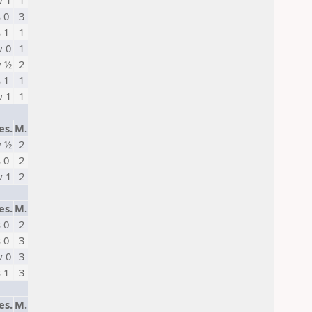
 1
1
s 0
3
s 1
1
 0
1
 ½
2
s 1
1
 1
1
es.
M.
 ½
2
s 0
2
 1
2
es.
M.
s 0
2
s 0
3
 0
3
s 1
3
es.
M.