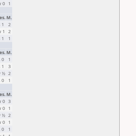
 0
1
es.
M.
s 1
2
 1
2
s 1
1
es.
M.
s 0
1
s 1
3
 ½
2
s 0
1
es.
M.
 0
3
 0
1
 ½
2
 0
1
s 0
1