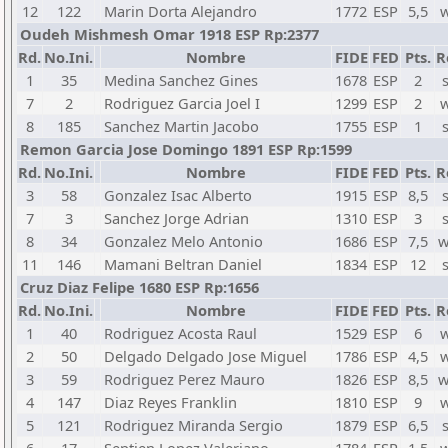
12
122
Marin Dorta Alejandro
1772
ESP
5,5
w
Oudeh Mishmesh Omar 1918 ESP Rp:2377
Rd.
No.Ini.
Nombre
FIDE
FED
Pts.
R
1
35
Medina Sanchez Gines
1678
ESP
2
7
2
Rodriguez Garcia Joel I
1299
ESP
2
w
8
185
Sanchez Martin Jacobo
1755
ESP
1
Remon Garcia Jose Domingo 1891 ESP Rp:1599
Rd.
No.Ini.
Nombre
FIDE
FED
Pts.
R
3
58
Gonzalez Isac Alberto
1915
ESP
8,5
7
3
Sanchez Jorge Adrian
1310
ESP
3
8
34
Gonzalez Melo Antonio
1686
ESP
7,5
w
11
146
Mamani Beltran Daniel
1834
ESP
12
Cruz Diaz Felipe 1680 ESP Rp:1656
Rd.
No.Ini.
Nombre
FIDE
FED
Pts.
R
1
40
Rodriguez Acosta Raul
1529
ESP
6
w
2
50
Delgado Delgado Jose Miguel
1786
ESP
4,5
w
3
59
Rodriguez Perez Mauro
1826
ESP
8,5
w
4
147
Diaz Reyes Franklin
1810
ESP
9
w
5
121
Rodriguez Miranda Sergio
1879
ESP
6,5