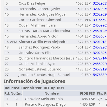
5
Cruz Diaz Felipe
1680
ESP
3202903
8
Hernandez Cabrera Javier
1598
ESP
3202905
10
Hernandez Rodriguez Miguel
1450
ESP
3202902
11
Cortes Cardenas Giovanni
1440
VEN
3916669
13
Oudeh Mishmesh Lara
1434
ESP
2455990
14
Estevez Darias Maria Florentina
1432
ESP
2450123
15
Hernandez Abreu Victor
1404
ESP
2453657
16
AFM
Afonso Carrillo Ivan Alejandro
1377
ESP
3201918
18
Sanchez Rodriguez Pablo
1361
ESP
2457220
19
Gonzalez Yanes Elias
1323
ESP
3202896
20
Quintero Hernandez Marcos Jesus
1200
ESP
5472714
22
Oudeh Mishmish Ayed
1223
ESP
2455992
23
Gonzalez Estevez Eduardo
1183
ESP
2457212
27
Jorquera Fuentes Hugo Samuel
0
ESP
5476882
Información de jugadores
Rousseau Benoit 1981 BEL Rp:1631
Rd.
No.Ini.
Nombre
FIDE
FED
Pts.
R
1
34
Gonzalez Melo Antonio
1686
ESP
7,5
w
7
1
Portero Rodriguez Diego
1435
ESP
1