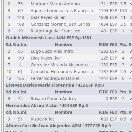
2
55
Martinez Martin Antonio
1311
ESP
3,5
s
3
60
Aguirre Lorenzo Luis Francisco
1794
ESP
10,5
4
148
Diaz Reyes Killian
1808
ESP
11
5
188
Gonzalez Moreno Juan Carlos
1634
ESP
3,5
6
19
Riutort Aguilar Francisco
1401
ESP
1
Oudeh Mishmesh Lara 1434 ESP Rp:1381
Rd.
No.Ini.
Nombre
FIDE
FED
Pts.
R
2
56
Lugo Lugo Vladimiro
1282
ESP
2
w
4
150
Diaz Reyes Iker
1225
ESP
4
w
7
4
Gonzalez Miranda Alejandro
1280
ESP
3
w
10
61
Camacho Hernandez Francisco
1737
ESP
5,5
w
12
125
Ferrer Rodriguez Daniel
1447
ESP
6
-
Estevez Darias Maria Florentina 1432 ESP Rp:0
Rd.
No.Ini.
Nombre
FIDE
FED
Pts.
R
6
24
Rosario Panina Andrey
0
ESP
2
w
Hernandez Abreu Victor 1404 ESP Rp:0
Rd.
No.Ini.
Nombre
FIDE
FED
Pts.
R
9
51
Rizoev Rifat
1689
ESP
6,5
w
Afonso Carrillo Ivan Alejandro AFM 1377 ESP Rp:0