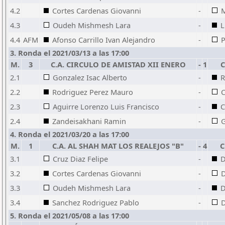
4.2
Cortes Cardenas Giovanni
-
M
4.3
Oudeh Mishmesh Lara
-
L
4.4
AFM
Afonso Carrillo Ivan Alejandro
-
P
3. Ronda el 2021/03/13 a las 17:00
M.
3
C.A. CIRCULO DE AMISTAD XII ENERO
-
1
C
2.1
Gonzalez Isac Alberto
-
R
2.2
Rodriguez Perez Mauro
-
C
2.3
Aguirre Lorenzo Luis Francisco
-
C
2.4
Zandeisakhani Ramin
-
G
4. Ronda el 2021/03/20 a las 17:00
M.
1
C.A. AL SHAH MAT LOS REALEJOS "B"
-
4
C
3.1
Cruz Diaz Felipe
-
D
3.2
Cortes Cardenas Giovanni
-
D
3.3
Oudeh Mishmesh Lara
-
D
3.4
Sanchez Rodriguez Pablo
-
D
5. Ronda el 2021/05/08 a las 17:00