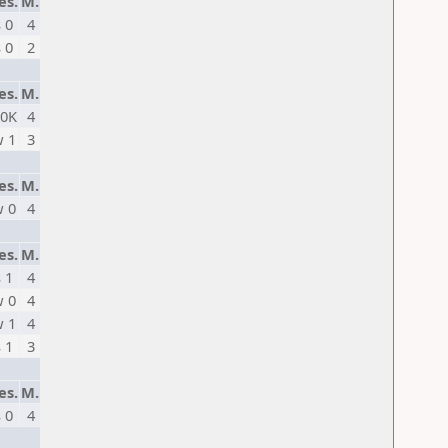
es.
M.
s 0
4
s 0
2
es.
M.
 0K
4
 1
3
es.
M.
 0
4
es.
M.
s 1
4
 0
4
 1
4
s 1
3
es.
M.
s 0
4