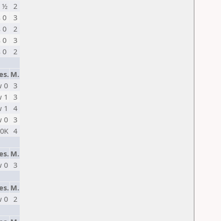
 ½
2
s 0
3
s 0
2
s 0
3
s 0
2
es.
M.
 0
3
 1
3
 1
4
 0
3
 0K
4
es.
M.
 0
3
es.
M.
 0
2