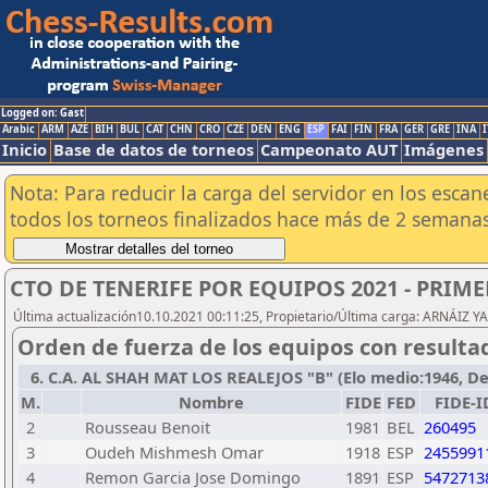
Logged on: Gast
Arabic
ARM
AZE
BIH
BUL
CAT
CHN
CRO
CZE
DEN
ENG
ESP
FAI
FIN
FRA
GER
GRE
INA
I
Inicio
Base de datos de torneos
Campeonato AUT
Imágenes
Nota: Para reducir la carga del servidor en los esc
todos los torneos finalizados hace más de 2 semanas
CTO DE TENERIFE POR EQUIPOS 2021 - PRIM
Última actualización10.10.2021 00:11:25, Propietario/Última carga: ARNÁIZ Y
Orden de fuerza de los equipos con resulta
6. C.A. AL SHAH MAT LOS REALEJOS "B" (Elo medio:1946, Des 
M.
Nombre
FIDE
FED
FIDE-I
2
Rousseau Benoit
1981
BEL
260495
3
Oudeh Mishmesh Omar
1918
ESP
2455991
4
Remon Garcia Jose Domingo
1891
ESP
5472713