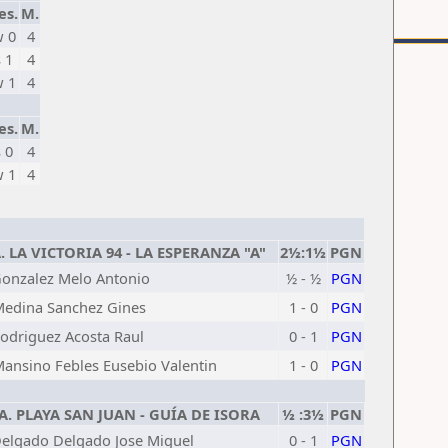
es.
M.
 0
4
s 1
4
 1
4
es.
M.
s 0
4
 1
4
A. LA VICTORIA 94 - LA ESPERANZA "A"
2½:1½
PGN
onzalez Melo Antonio
½ - ½
PGN
edina Sanchez Gines
1 - 0
PGN
odriguez Acosta Raul
0 - 1
PGN
ansino Febles Eusebio Valentin
1 - 0
PGN
.A. PLAYA SAN JUAN - GUÍA DE ISORA
½ :3½
PGN
elgado Delgado Jose Miguel
0 - 1
PGN