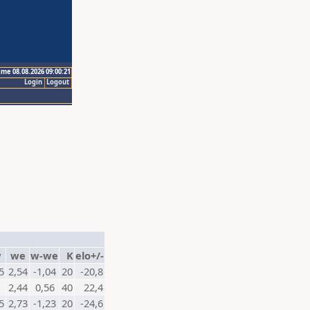
ime 08.08.2026 09:00:21
Login
Logout
w
we
w-we
K
elo+/-
5
2,54
-1,04
20
-20,8
2,44
0,56
40
22,4
5
2,73
-1,23
20
-24,6