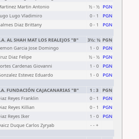
artinez Martin Antonio
½ - ½
PGN
ugo Lugo Vladimiro
0 - 1
PGN
almes Diaz Brittany
0 - 1
PGN
.A. AL SHAH MAT LOS REALEJOS "B"
3½: ½
PGN
emon Garcia Jose Domingo
1 - 0
PGN
ruz Diaz Felipe
½ - ½
PGN
ortes Cardenas Giovanni
1 - 0
PGN
onzalez Estevez Eduardo
1 - 0
PGN
.A. FUNDACIÓN CAJACANARIAS "B"
1 : 3
PGN
iaz Reyes Franklin
0 - 1
PGN
iaz Reyes Killian
0 - 1
PGN
iaz Reyes Iker
1 - 0
PGN
aicz Duque Carlos Zyryab
- - +