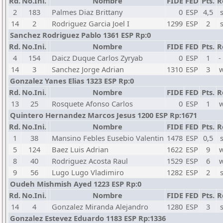
Rd.
No.Ini.
Nombre
FIDE
FED
Pts.
R
2
183
Palmes Diaz Brittany
0
ESP
4,5
14
2
Rodriguez Garcia Joel I
1299
ESP
2
Sanchez Rodriguez Pablo 1361 ESP Rp:0
Rd.
No.Ini.
Nombre
FIDE
FED
Pts.
R
4
154
Daicz Duque Carlos Zyryab
0
ESP
1
-
14
3
Sanchez Jorge Adrian
1310
ESP
3
w
Gonzalez Yanes Elias 1323 ESP Rp:0
Rd.
No.Ini.
Nombre
FIDE
FED
Pts.
R
13
25
Rosquete Afonso Carlos
0
ESP
1
w
Quintero Hernandez Marcos Jesus 1200 ESP Rp:1671
Rd.
No.Ini.
Nombre
FIDE
FED
Pts.
R
1
38
Mansino Febles Eusebio Valentin
1478
ESP
0,5
5
124
Baez Luis Adrian
1622
ESP
9
w
8
40
Rodriguez Acosta Raul
1529
ESP
6
w
9
56
Lugo Lugo Vladimiro
1282
ESP
2
Oudeh Mishmish Ayed 1223 ESP Rp:0
Rd.
No.Ini.
Nombre
FIDE
FED
Pts.
R
14
4
Gonzalez Miranda Alejandro
1280
ESP
3
Gonzalez Estevez Eduardo 1183 ESP Rp:1336