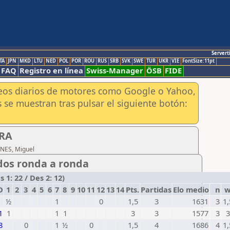
Servert
TA
JPN
MKD
LTU
NED
POL
POR
ROU
RUS
SRB
SVK
SWE
TUR
UKR
VIE
FontSize:11pt
FAQ
Registro en línea
Swiss-Manager
ÖSB
FIDE
aneos diarios de motores como Google o Yahoo,
 se muestran tras pulsar el siguiente botón:
ERA
ANES, Miguel
dos ronda a ronda
1: 22 / Des 2: 12)
D
1
2
3
4
5
6
7
8
9
10
11
12
13
14
Pts.
Partidas
Elo medio
n
½
1
0
1,5
3
1631
3
1,
1
1
1
1
3
3
1577
3
3
8
0
1
½
0
1,5
4
1686
4
1,