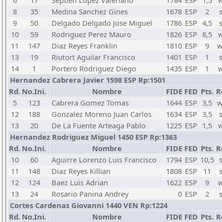
6
17
Septien Lopez Valeriano
1784
ESP
1,5
w
8
35
Medina Sanchez Gines
1678
ESP
2
9
50
Delgado Delgado Jose Miguel
1786
ESP
4,5
10
59
Rodriguez Perez Mauro
1826
ESP
8,5
w
11
147
Diaz Reyes Franklin
1810
ESP
9
w
13
19
Riutort Aguilar Francisco
1401
ESP
1
14
1
Portero Rodriguez Diego
1435
ESP
1
w
Hernandez Cabrera Javier 1598 ESP Rp:1501
Rd.
No.Ini.
Nombre
FIDE
FED
Pts.
R
5
123
Cabrera Gomez Tomas
1644
ESP
3,5
w
12
188
Gonzalez Moreno Juan Carlos
1634
ESP
3,5
13
20
De La Fuente Arteaga Pablo
1225
ESP
1,5
w
Hernandez Rodriguez Miguel 1450 ESP Rp:1363
Rd.
No.Ini.
Nombre
FIDE
FED
Pts.
R
10
60
Aguirre Lorenzo Luis Francisco
1794
ESP
10,5
11
148
Diaz Reyes Killian
1808
ESP
11
12
124
Baez Luis Adrian
1622
ESP
9
w
13
24
Rosario Panina Andrey
0
ESP
2
Cortes Cardenas Giovanni 1440 VEN Rp:1224
Rd.
No.Ini.
Nombre
FIDE
FED
Pts.
R