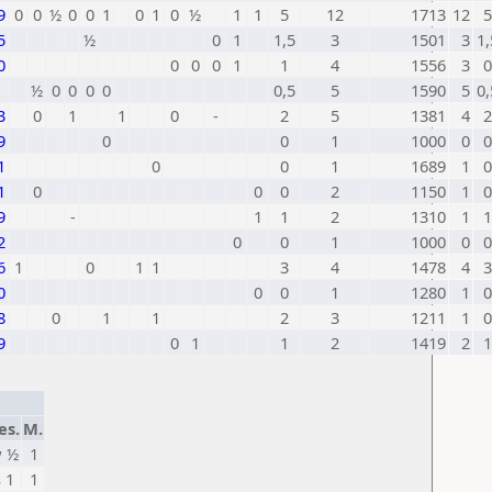
9
0
0
½
0
0
1
0
1
0
½
1
1
5
12
1713
12
5
5
½
0
1
1,5
3
1501
3
1,
0
0
0
0
1
1
4
1556
3
0
½
0
0
0
0
0,5
5
1590
5
0,
3
0
1
1
0
-
2
5
1381
4
2
9
0
0
1
1000
0
0
1
0
0
1
1689
1
0
1
0
0
0
2
1150
1
0
9
-
1
1
2
1310
1
1
2
0
0
1
1000
0
0
6
1
0
1
1
3
4
1478
4
3
0
0
0
1
1280
1
0
8
0
1
1
2
3
1211
1
0
9
0
1
1
2
1419
2
1
es.
M.
 ½
1
s 1
1