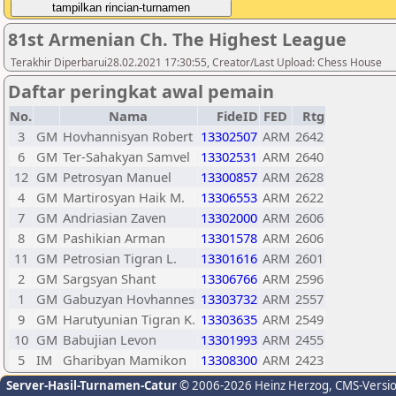
81st Armenian Ch. The Highest League
Terakhir Diperbarui28.02.2021 17:30:55, Creator/Last Upload: Chess House
Daftar peringkat awal pemain
No.
Nama
FideID
FED
Rtg
3
GM
Hovhannisyan Robert
13302507
ARM
2642
6
GM
Ter-Sahakyan Samvel
13302531
ARM
2640
12
GM
Petrosyan Manuel
13300857
ARM
2628
4
GM
Martirosyan Haik M.
13306553
ARM
2622
7
GM
Andriasian Zaven
13302000
ARM
2606
8
GM
Pashikian Arman
13301578
ARM
2606
11
GM
Petrosian Tigran L.
13301616
ARM
2601
2
GM
Sargsyan Shant
13306766
ARM
2596
1
GM
Gabuzyan Hovhannes
13303732
ARM
2557
9
GM
Harutyunian Tigran K.
13303635
ARM
2549
10
GM
Babujian Levon
13301993
ARM
2455
5
IM
Gharibyan Mamikon
13308300
ARM
2423
Server-Hasil-Turnamen-Catur
© 2006-2026 Heinz Herzog
, CMS-Versi