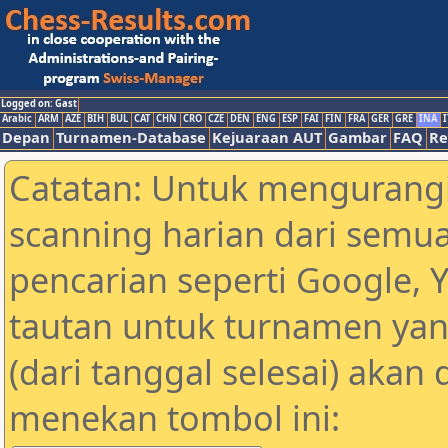
Logged on: Gast
Arabic
ARM
AZE
BIH
BUL
CAT
CHN
CRO
CZE
DEN
ENG
ESP
FAI
FIN
FRA
GER
GRE
INA
I
Depan
Turnamen-Database
Kejuaraan AUT
Gambar
FAQ
Re
Catatan: Untuk mengurangi
scanning harian dari semua
pencarian seperti Google, 
tautan untuk turnamen yan
(dari tanggal selesai) akan
menekan tombol ini: