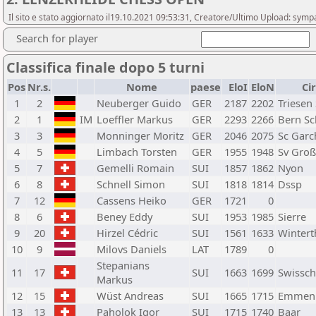
Il sito e stato aggiornato il19.10.2021 09:53:31, Creatore/Ultimo Upload: sy
Search for player
Classifica finale dopo 5 turni
Pos
Nr.s.
Nome
paese
EloI
EloN
Ci
1
2
Neuberger Guido
GER
2187
2202
Triesen
2
1
IM
Loeffler Markus
GER
2293
2266
Bern S
3
3
Monninger Moritz
GER
2046
2075
Sc Garc
4
5
Limbach Torsten
GER
1955
1948
Sv Gro
5
7
Gemelli Romain
SUI
1857
1862
Nyon
6
8
Schnell Simon
SUI
1818
1814
Dssp
7
12
Cassens Heiko
GER
1721
0
8
6
Beney Eddy
SUI
1953
1985
Sierre
9
20
Hirzel Cédric
SUI
1561
1633
Wintert
10
9
Milovs Daniels
LAT
1789
0
Stepanians
11
17
SUI
1663
1699
Swissc
Markus
12
15
Wüst Andreas
SUI
1665
1715
Emmen
13
13
Paholok Igor
SUI
1715
1740
Baar