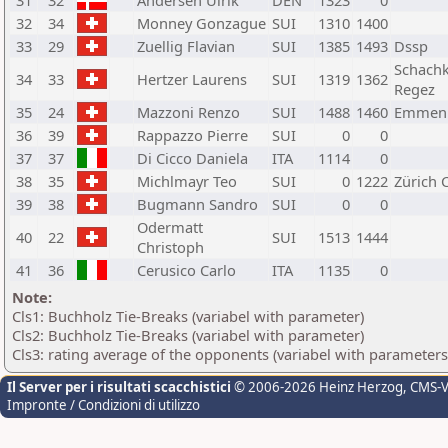
31
32
Andersen Ulrik
DEN
1323
0
32
34
Monney Gonzague
SUI
1310
1400
33
29
Zuellig Flavian
SUI
1385
1493
Dssp
Schach
34
33
Hertzer Laurens
SUI
1319
1362
Regez
35
24
Mazzoni Renzo
SUI
1488
1460
Emmen
36
39
Rappazzo Pierre
SUI
0
0
37
37
Di Cicco Daniela
ITA
1114
0
38
35
Michlmayr Teo
SUI
0
1222
Zürich 
39
38
Bugmann Sandro
SUI
0
0
Odermatt
40
22
SUI
1513
1444
Christoph
41
36
Cerusico Carlo
ITA
1135
0
Note:
Cls1: Buchholz Tie-Breaks (variabel with parameter)
Cls2: Buchholz Tie-Breaks (variabel with parameter)
Cls3: rating average of the opponents (variabel with parameters
Il Server per i risultati scacchistici
© 2006-2026 Heinz Herzog
, CMS-
Impronte / Condizioni di utilizzo