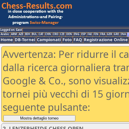
Logged on: Gast
Arabic
ARM
AZE
BIH
BUL
CAT
CHN
CRO
CZE
DEN
ENG
ESP
FAI
FIN
FRA
GER
GRE
INA
I
Home
DB-Tornei
Campionati
Foto
FAQ
Registrazione Online
Avvertenza: Per ridurre il c
dalla ricerca giornaliera tra
Google & Co., sono visualizzab
tornei più vecchi di 15 gio
seguente pulsante:
2. LENZERHEIDE CHESS OPEN