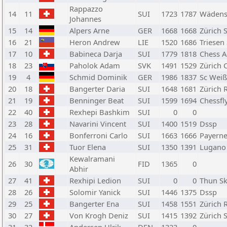
Rappazzo
14
11
SUI
1723
1787
Wädens
Johannes
15
14
Alpers Arne
GER
1668
1668
Zürich 
16
21
Heron Andrew
LIE
1520
1686
Triesen
17
10
Babineca Darja
SUI
1779
1818
Chess 
18
23
Paholok Adam
SVK
1491
1529
Zürich 
19
4
Schmid Dominik
GER
1986
1837
Sc Weiß
20
18
Bangerter Daria
SUI
1648
1681
Zürich R
21
19
Benninger Beat
SUI
1599
1694
Chessfl
22
40
Rexhepi Bashkim
SUI
0
0
23
28
Navarini Vincent
SUI
1400
1519
Dssp
24
16
Bonferroni Carlo
SUI
1663
1666
Payern
25
31
Tuor Elena
SUI
1350
1391
Lugano
Kewalramani
26
30
FID
1365
0
Abhir
27
41
Rexhipi Ledion
SUI
0
0
Thun S
28
26
Solomir Yanick
SUI
1446
1375
Dssp
29
25
Bangerter Ena
SUI
1458
1551
Zürich R
30
27
Von Krogh Deniz
SUI
1415
1392
Zürich 