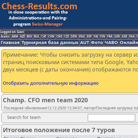
Logged on: Gast
Arabic
ARM
AZE
BIH
BUL
CAT
CHN
CRO
CZE
DEN
ENG
ESP
FAI
FIN
FRA
GER
GRE
INA
I
Главная
Турнирная база данных
AUT
Фото
ЧАВО
Онлайн
Примечание: Чтобы снизить загрузку на сервер и
страниц поисковыми системами типа Google, Yaho
двух месяцев (с даты окончания) отображаются по
Отобразить дополнительную информацию
Champ. CFO men team 2020
Последнее обновление12.12.2020 12:34:07, Автор/Последняя загрузка: tu
Search for team
Итоговое положение после 7 туров