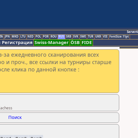
Servert
TA
JPN
MKD
LTU
NED
POL
POR
ROU
RUS
SRB
SVK
SWE
TUR
UKR
VIE
FontSize:11pt
 Регистрация
Swiss-Manager
ÖSB
FIDE
з-за ежедневного сканирования всех
o и проч., все ссылки на турниры старше
сле клика по данной кнопке :
lachess
Поиск