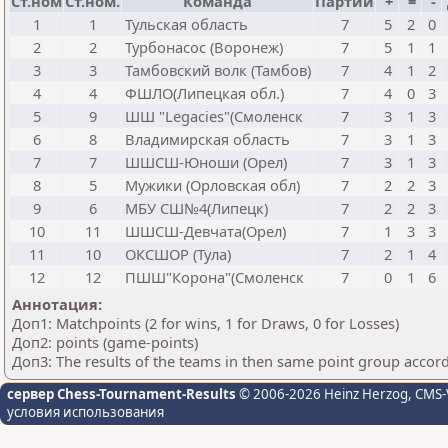
Ст.ном
Ст.ном.
Команда
Партии
+
=
-
1
1
Тульская область
7
5
2
0
2
2
Турбонасос (Воронеж)
7
5
1
1
3
3
Тамбовский волк (Тамбов)
7
4
1
2
4
4
ФШЛО(Липецкая обл.)
7
4
0
3
5
9
ШШ "Legacies"(Смоленск
7
3
1
3
6
8
Владимирская область
7
3
1
3
7
7
ШШСШ-Юноши (Орел)
7
3
1
3
8
5
Мужики (Орловская обл)
7
2
2
3
9
6
МБУ СШ№4(Липецк)
7
2
2
3
10
11
ШШСШ-Девчата(Орел)
7
1
3
3
11
10
ОКСШОР (Тула)
7
2
1
4
12
12
ПШШ"Корона"(Смоленск
7
0
1
6
Аннотация:
Доп1: Matchpoints (2 for wins, 1 for Draws, 0 for Losses)
Доп2: points (game-points)
Доп3: The results of the teams in then same point group accor
сервер Chess-Tournament-Results
© 2006-2026 Heinz Herzog
, CMS-
условия использования