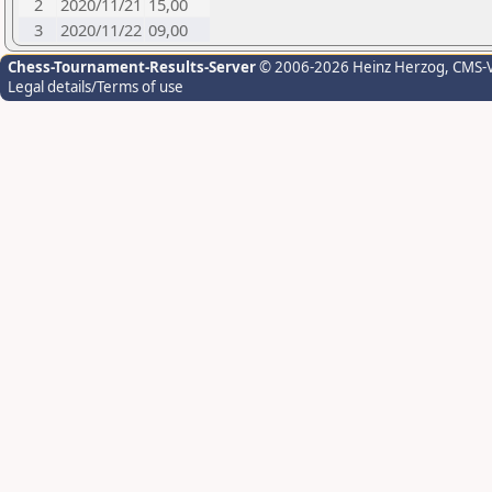
2
2020/11/21
15,00
3
2020/11/22
09,00
Chess-Tournament-Results-Server
© 2006-2026 Heinz Herzog
, CMS-
Legal details/Terms of use