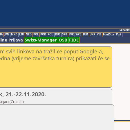
Servert
TA
JPN
MKD
LTU
NED
POL
POR
ROU
RUS
SRB
SVK
SWE
TUR
UKR
VIE
FontSize:11pt
ine Prijava
Swiss-Manager
ÖSB
FIDE
m svih linkova na tražilice poput Google-a,
jedna (vrijeme završetka turnira) prikazati će se
, 21.-22.11.2020.
njaci (Croatia)