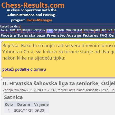
Logged on: Gast
Arabic
ARM
AZE
BIH
BUL
CAT
CHN
CRO
CZE
DEN
ENG
ESP
FAI
FIN
FRA
GER
GRE
INA
I
Početna
Turnirska baza
Prvenstvo Austrije
Pictures
FAQ
Onl
Bilješka: Kako bi smanjili rad servera dnevnim unoso
Yahoo-a i Co-a, svi linkovi za turnire starije od dva t
nakon klika na sljedeću tipku:
pokaži podatke o turniru
II. Hrvatska šahovska liga za seniorke, Osijek
Zadnja izmjena22.11.2020 12:17:33, Creator/Last Upload: Krunoslav Lesic - Bos
Satnica
Kolo
Datum
Vrijeme
1
2020/11/21
09,30