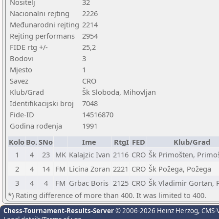
Nositelj
32
Nacionalni rejting
2226
Međunarodni rejting
2214
Rejting performans
2954
FIDE rtg +/-
25,2
Bodovi
3
Mjesto
1
Savez
CRO
Klub/Grad
Šk Sloboda, Mihovljan
Identifikacijski broj
7048
Fide-ID
14516870
Godina rođenja
1991
Kolo
Bo.
SNo
Ime
RtgI
FED
Klub/Grad
1
4
23
MK
Kalajzic Ivan
2116
CRO
Šk Primošten, Primo
2
4
14
FM
Licina Zoran
2221
CRO
Šk Požega, Požega
3
4
4
FM
Grbac Boris
2125
CRO
Šk Vladimir Gortan, 
*) Rating difference of more than 400. It was limited to 400.
Chess-Tournament-Results-Server
© 2006-2026 Heinz Herzog
, CMS-