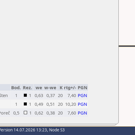
Bod.
Rez.
we
w-we
K
rtg+/-
PGN
šten
1
1
0,63
0,37
20
7,40
PGN
1
1
0,49
0,51
20
10,20
PGN
Poreč
0,5
1
0,62
0,38
20
7,60
PGN
Version 14.07.2026 13:23, Node S3