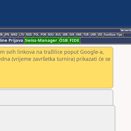
Servert
TA
JPN
MKD
LTU
NED
POL
POR
ROU
RUS
SRB
SVK
SWE
TUR
UKR
VIE
FontSize:11pt
ine Prijava
Swiss-Manager
ÖSB
FIDE
m svih linkova na tražilice poput Google-a,
jedna (vrijeme završetka turnira) prikazati će se