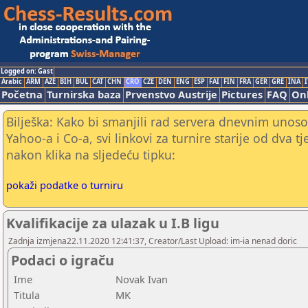
Logged on: Gast
Arabic
ARM
AZE
BIH
BUL
CAT
CHN
CRO
CZE
DEN
ENG
ESP
FAI
FIN
FRA
GER
GRE
INA
I
Početna
Turnirska baza
Prvenstvo Austrije
Pictures
FAQ
Onl
Bilješka: Kako bi smanjili rad servera dnevnim unoso
Yahoo-a i Co-a, svi linkovi za turnire starije od dva t
nakon klika na sljedeću tipku:
pokaži podatke o turniru
Kvalifikacije za ulazak u I.B ligu
Zadnja izmjena22.11.2020 12:41:37, Creator/Last Upload: im-ia nenad doric
Podaci o igraču
Ime
Novak Ivan
Titula
MK