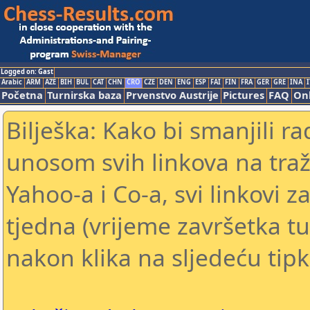
Logged on: Gast
Arabic
ARM
AZE
BIH
BUL
CAT
CHN
CRO
CZE
DEN
ENG
ESP
FAI
FIN
FRA
GER
GRE
INA
I
Početna
Turnirska baza
Prvenstvo Austrije
Pictures
FAQ
Onl
Bilješka: Kako bi smanjili 
unosom svih linkova na traž
Yahoo-a i Co-a, svi linkovi z
tjedna (vrijeme završetka tu
nakon klika na sljedeću tipk