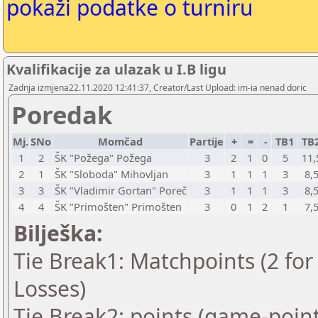
pokaži podatke o turniru
Kvalifikacije za ulazak u I.B ligu
Zadnja izmjena22.11.2020 12:41:37, Creator/Last Upload: im-ia nenad doric
Poredak
Mj.
SNo
Momčad
Partije
+
=
-
TB1
TB
1
2
ŠK "Požega" Požega
3
2
1
0
5
11,
2
1
ŠK "Sloboda" Mihovljan
3
1
1
1
3
8,
3
3
ŠK "Vladimir Gortan" Poreč
3
1
1
1
3
8,
4
4
ŠK "Primošten" Primošten
3
0
1
2
1
7,
Bilješka:
Tie Break1: Matchpoints (2 for 
Losses)
Tie Break2: points (game-point