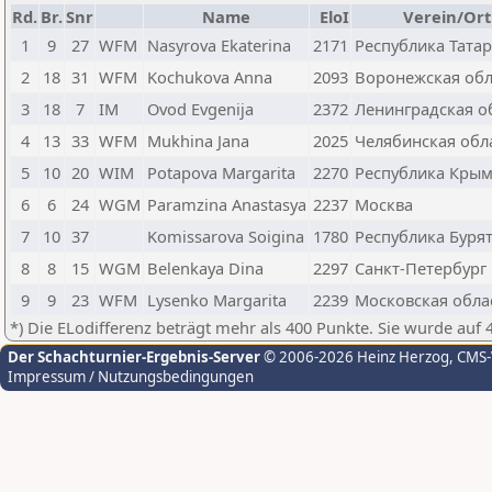
Rd.
Br.
Snr
Name
EloI
Verein/Ort
1
9
27
WFM
Nasyrova Ekaterina
2171
Республика Татар
2
18
31
WFM
Kochukova Anna
2093
Воронежская обл
3
18
7
IM
Ovod Evgenija
2372
Ленинградская о
4
13
33
WFM
Mukhina Jana
2025
Челябинская обл
5
10
20
WIM
Potapova Margarita
2270
Республика Кры
6
6
24
WGM
Paramzina Anastasya
2237
Москва
7
10
37
Komissarova Soigina
1780
Республика Буря
8
8
15
WGM
Belenkaya Dina
2297
Санкт-Петербург
9
9
23
WFM
Lysenko Margarita
2239
Московская обла
*) Die ELodifferenz beträgt mehr als 400 Punkte. Sie wurde auf 
Der Schachturnier-Ergebnis-Server
© 2006-2026 Heinz Herzog
, CMS
Impressum / Nutzungsbedingungen