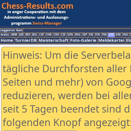
Logged on: Gast
Arabic
ARM
AZE
BIH
BUL
CAT
CHN
CRO
CZE
DEN
ENG
ESP
FAI
FIN
FRA
GER
GRE
INA
I
Home
TurnierDB
Meisterschaft
Foto-Galerie
Meldekartei
El
Hinweis: Um die Serverbel
tägliche Durchforsten aller 
Seiten und mehr) von Goog
reduzieren, werden bei alle
seit 5 Tagen beendet sind d
folgenden Knopf angezeigt