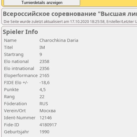
Всероссийское соревнование "Высшая ли
Die Seite wurde zuletzt aktualisiert am 17.10.2020 18:25:58, Ersteller/Letzter 
Spieler Info
Name
Charochkina Daria
Titel
IM
Startrang
9
Elo national
2358
Elo intnational
2356
Eloperformance
2165
FIDE Elo +/-
-18,6
Punkte
4,5
Rang
22
Föderation
RUS
Verein/Ort
Москва
Ident-Nummer
12146
Fide-ID
4180917
Geburtsjahr
1990