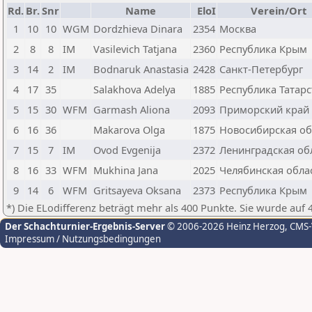
Rd.
Br.
Snr
Name
EloI
Verein/Ort
1
10
10
WGM
Dordzhieva Dinara
2354
Москва
2
8
8
IM
Vasilevich Tatjana
2360
Республика Крым
3
14
2
IM
Bodnaruk Anastasia
2428
Санкт-Петербург
4
17
35
Salakhova Adelya
1885
Республика Татарс
5
15
30
WFM
Garmash Aliona
2093
Приморский край
6
16
36
Makarova Olga
1875
Новосибирская об
7
15
7
IM
Ovod Evgenija
2372
Ленинградская об
8
16
33
WFM
Mukhina Jana
2025
Челябинская обла
9
14
6
WFM
Gritsayeva Oksana
2373
Республика Крым
*) Die ELodifferenz beträgt mehr als 400 Punkte. Sie wurde auf 
Der Schachturnier-Ergebnis-Server
© 2006-2026 Heinz Herzog
, CMS
Impressum / Nutzungsbedingungen