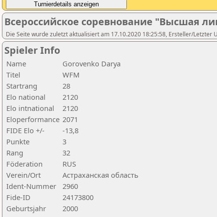
Всероссийское соревнование "Высшая ли
Die Seite wurde zuletzt aktualisiert am 17.10.2020 18:25:58, Ersteller/Letzter 
Spieler Info
Name
Gorovenko Darya
Titel
WFM
Startrang
28
Elo national
2120
Elo intnational
2120
Eloperformance
2071
FIDE Elo +/-
-13,8
Punkte
3
Rang
32
Föderation
RUS
Verein/Ort
Астраханская область
Ident-Nummer
2960
Fide-ID
24173800
Geburtsjahr
2000