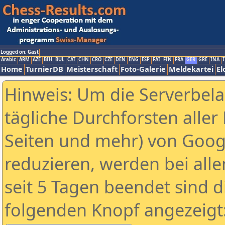
Logged on: Gast
Arabic
ARM
AZE
BIH
BUL
CAT
CHN
CRO
CZE
DEN
ENG
ESP
FAI
FIN
FRA
GER
GRE
INA
I
Home
TurnierDB
Meisterschaft
Foto-Galerie
Meldekartei
El
Hinweis: Um die Serverbel
tägliche Durchforsten aller 
Seiten und mehr) von Goog
reduzieren, werden bei alle
seit 5 Tagen beendet sind d
folgenden Knopf angezeigt