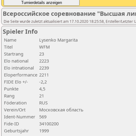
Всероссийское соревнование "Высшая ли
Die Seite wurde zuletzt aktualisiert am 17.10.2020 18:25:58, Ersteller/Letzter 
Spieler Info
Name
Lysenko Margarita
Titel
WFM
Startrang
23
Elo national
2223
Elo intnational
2239
Eloperformance
2211
FIDE Elo +/-
-2,2
Punkte
4,5
Rang
21
Föderation
RUS
Verein/Ort
Московская область
Ident-Nummer
569
Fide-ID
34100200
Geburtsjahr
1999