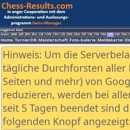
Logged on: Gast
Arabic
ARM
AZE
BIH
BUL
CAT
CHN
CRO
CZE
DEN
ENG
ESP
FAI
FIN
FRA
GER
GRE
INA
I
Home
TurnierDB
Meisterschaft
Foto-Galerie
Meldekartei
El
Hinweis: Um die Serverbel
tägliche Durchforsten aller 
Seiten und mehr) von Goog
reduzieren, werden bei alle
seit 5 Tagen beendet sind d
folgenden Knopf angezeigt