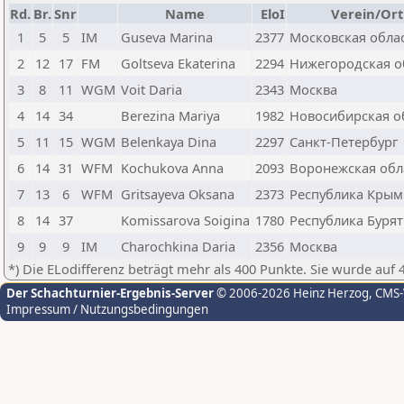
Rd.
Br.
Snr
Name
EloI
Verein/Ort
1
5
5
IM
Guseva Marina
2377
Московская обла
2
12
17
FM
Goltseva Ekaterina
2294
Нижегородская о
3
8
11
WGM
Voit Daria
2343
Москва
4
14
34
Berezina Mariya
1982
Новосибирская о
5
11
15
WGM
Belenkaya Dina
2297
Санкт-Петербург
6
14
31
WFM
Kochukova Anna
2093
Воронежская обл
7
13
6
WFM
Gritsayeva Oksana
2373
Республика Крым
8
14
37
Komissarova Soigina
1780
Республика Буря
9
9
9
IM
Charochkina Daria
2356
Москва
*) Die ELodifferenz beträgt mehr als 400 Punkte. Sie wurde auf 
Der Schachturnier-Ergebnis-Server
© 2006-2026 Heinz Herzog
, CMS
Impressum / Nutzungsbedingungen