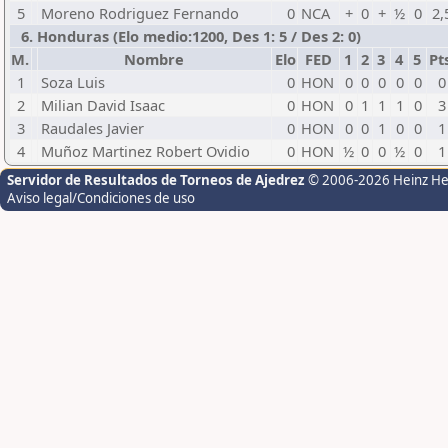
5
Moreno Rodriguez Fernando
0
NCA
+
0
+
½
0
2,
6. Honduras (Elo medio:1200, Des 1: 5 / Des 2: 0)
M.
Nombre
Elo
FED
1
2
3
4
5
Pt
1
Soza Luis
0
HON
0
0
0
0
0
0
2
Milian David Isaac
0
HON
0
1
1
1
0
3
3
Raudales Javier
0
HON
0
0
1
0
0
1
4
Muñoz Martinez Robert Ovidio
0
HON
½
0
0
½
0
1
Servidor de Resultados de Torneos de Ajedrez
© 2006-2026 Heinz H
Aviso legal/Condiciones de uso