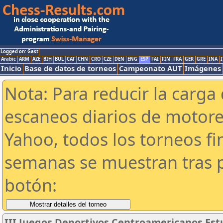
Logged on: Gast
Arabic
ARM
AZE
BIH
BUL
CAT
CHN
CRO
CZE
DEN
ENG
ESP
FAI
FIN
FRA
GER
GRE
INA
I
Inicio
Base de datos de torneos
Campeonato AUT
Imágenes
Nota: Para reducir la carga 
escaneos diarios de motor
Yahoo, todos los torneos f
semanas se muestran tras p
botón:
III Juegos Deportivos Centroamericanos Estu