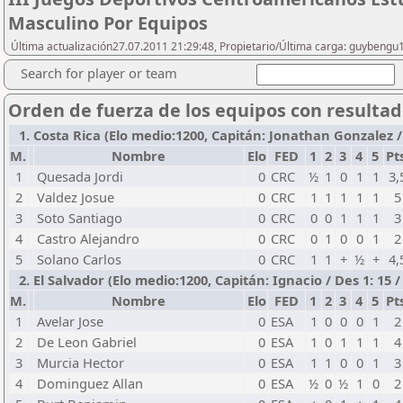
Masculino Por Equipos
Última actualización27.07.2011 21:29:48, Propietario/Última carga: guybengu
Search for player or team
Orden de fuerza de los equipos con resulta
1. Costa Rica (Elo medio:1200, Capitán: Jonathan Gonzalez / D
M.
Nombre
Elo
FED
1
2
3
4
5
Pt
1
Quesada Jordi
0
CRC
½
1
0
1
1
3,
2
Valdez Josue
0
CRC
1
1
1
1
1
5
3
Soto Santiago
0
CRC
0
0
1
1
1
3
4
Castro Alejandro
0
CRC
0
1
0
0
1
2
5
Solano Carlos
0
CRC
1
1
+
½
+
4,
2. El Salvador (Elo medio:1200, Capitán: Ignacio / Des 1: 15 / 
M.
Nombre
Elo
FED
1
2
3
4
5
Pt
1
Avelar Jose
0
ESA
1
0
0
0
1
2
2
De Leon Gabriel
0
ESA
1
0
1
1
1
4
3
Murcia Hector
0
ESA
1
1
0
0
1
3
4
Dominguez Allan
0
ESA
½
0
½
1
0
2