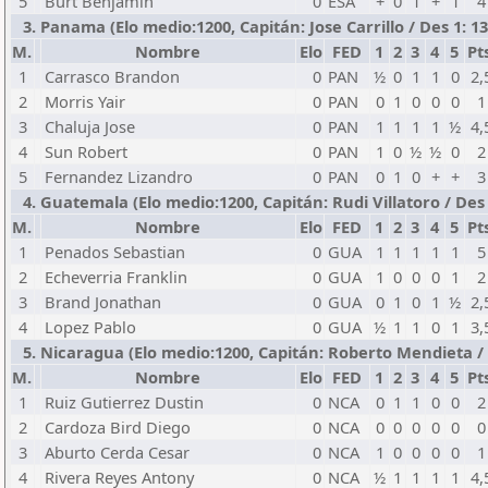
5
Burt Benjamin
0
ESA
+
0
1
+
1
4
3. Panama (Elo medio:1200, Capitán: Jose Carrillo / Des 1: 13 
M.
Nombre
Elo
FED
1
2
3
4
5
Pt
1
Carrasco Brandon
0
PAN
½
0
1
1
0
2,
2
Morris Yair
0
PAN
0
1
0
0
0
1
3
Chaluja Jose
0
PAN
1
1
1
1
½
4,
4
Sun Robert
0
PAN
1
0
½
½
0
2
5
Fernandez Lizandro
0
PAN
0
1
0
+
+
3
4. Guatemala (Elo medio:1200, Capitán: Rudi Villatoro / Des 1
M.
Nombre
Elo
FED
1
2
3
4
5
Pt
1
Penados Sebastian
0
GUA
1
1
1
1
1
5
2
Echeverria Franklin
0
GUA
1
0
0
0
1
2
3
Brand Jonathan
0
GUA
0
1
0
1
½
2,
4
Lopez Pablo
0
GUA
½
1
1
0
1
3,
5. Nicaragua (Elo medio:1200, Capitán: Roberto Mendieta / De
M.
Nombre
Elo
FED
1
2
3
4
5
Pt
1
Ruiz Gutierrez Dustin
0
NCA
0
1
1
0
0
2
2
Cardoza Bird Diego
0
NCA
0
0
0
0
0
0
3
Aburto Cerda Cesar
0
NCA
1
0
0
0
0
1
4
Rivera Reyes Antony
0
NCA
½
1
1
1
1
4,