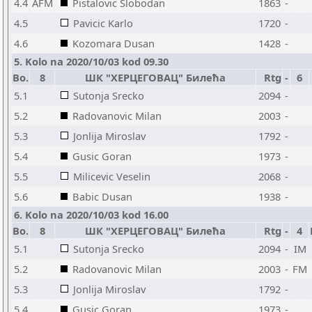
4.4
AFM
Pistalovic Slobodan
1863
-
4.5
Pavicic Karlo
1720
-
4.6
Kozomara Dusan
1428
-
5. Kolo na 2020/10/03 kod 09.30
Bo.
8
ШК "ХЕРЦЕГОВАЦ" Билећа
Rtg
-
6
5.1
Sutonja Srecko
2094
-
5.2
Radovanovic Milan
2003
-
5.3
Jonlija Miroslav
1792
-
5.4
Gusic Goran
1973
-
5.5
Milicevic Veselin
2068
-
5.6
Babic Dusan
1938
-
6. Kolo na 2020/10/03 kod 16.00
Bo.
8
ШК "ХЕРЦЕГОВАЦ" Билећа
Rtg
-
4
5.1
Sutonja Srecko
2094
-
IM
5.2
Radovanovic Milan
2003
-
FM
5.3
Jonlija Miroslav
1792
-
5.4
Gusic Goran
1973
-