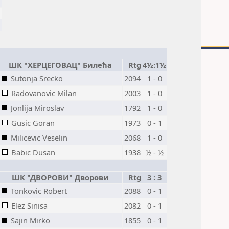
ШК "ХЕРЦЕГОВАЦ" Билећа
Rtg
4½:1½
Sutonja Srecko
2094
1 - 0
Radovanovic Milan
2003
1 - 0
Jonlija Miroslav
1792
1 - 0
Gusic Goran
1973
0 - 1
Milicevic Veselin
2068
1 - 0
Babic Dusan
1938
½ - ½
ШК "ДВОРОВИ" Дворови
Rtg
3 : 3
Tonkovic Robert
2088
0 - 1
Elez Sinisa
2082
0 - 1
Sajin Mirko
1855
0 - 1