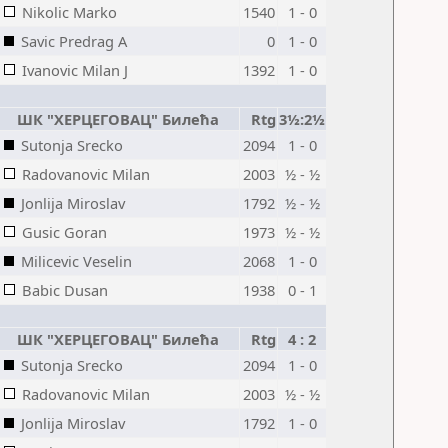
Nikolic Marko
1540
1 - 0
Savic Predrag A
0
1 - 0
Ivanovic Milan J
1392
1 - 0
ШК "ХЕРЦЕГОВАЦ" Билећа
Rtg
3½:2½
Sutonja Srecko
2094
1 - 0
Radovanovic Milan
2003
½ - ½
Jonlija Miroslav
1792
½ - ½
Gusic Goran
1973
½ - ½
Milicevic Veselin
2068
1 - 0
Babic Dusan
1938
0 - 1
ШК "ХЕРЦЕГОВАЦ" Билећа
Rtg
4 : 2
Sutonja Srecko
2094
1 - 0
Radovanovic Milan
2003
½ - ½
Jonlija Miroslav
1792
1 - 0