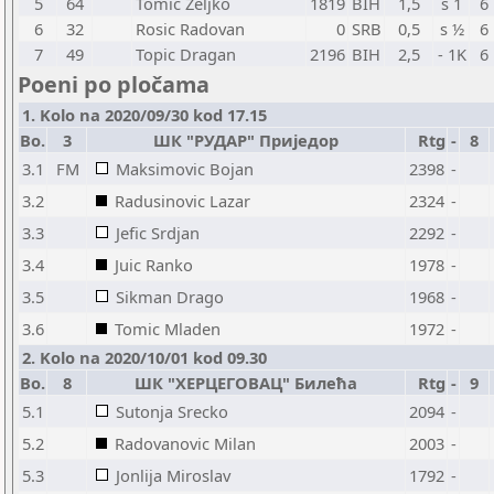
5
64
Tomic Zeljko
1819
BIH
1,5
s 1
6
6
32
Rosic Radovan
0
SRB
0,5
s ½
6
7
49
Topic Dragan
2196
BIH
2,5
- 1K
6
Poeni po pločama
1. Kolo na 2020/09/30 kod 17.15
Bo.
3
ШК "РУДАР" Приједор
Rtg
-
8
3.1
FM
Maksimovic Bojan
2398
-
3.2
Radusinovic Lazar
2324
-
3.3
Jefic Srdjan
2292
-
3.4
Juic Ranko
1978
-
3.5
Sikman Drago
1968
-
3.6
Tomic Mladen
1972
-
2. Kolo na 2020/10/01 kod 09.30
Bo.
8
ШК "ХЕРЦЕГОВАЦ" Билећа
Rtg
-
9
5.1
Sutonja Srecko
2094
-
5.2
Radovanovic Milan
2003
-
5.3
Jonlija Miroslav
1792
-