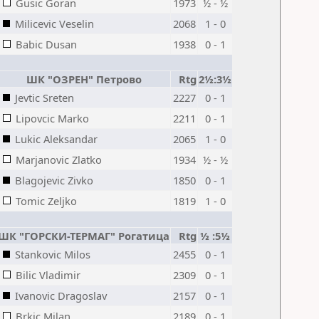
Gusic Goran
1973
½ - ½
Milicevic Veselin
2068
1 - 0
Babic Dusan
1938
0 - 1
ШК "ОЗРЕН" Петрово
Rtg
2½:3½
Jevtic Sreten
2227
0 - 1
Lipovcic Marko
2211
0 - 1
Lukic Aleksandar
2065
1 - 0
Marjanovic Zlatko
1934
½ - ½
Blagojevic Zivko
1850
0 - 1
Tomic Zeljko
1819
1 - 0
ШК "ГОРСКИ-ТЕРМАГ" Рогатица
Rtg
½ :5½
Stankovic Milos
2455
0 - 1
Bilic Vladimir
2309
0 - 1
Ivanovic Dragoslav
2157
0 - 1
Brkic Milan
2189
0 - 1