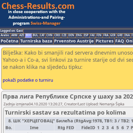
Logged on: Gast
Arabic
ARM
AZE
BIH
BUL
CAT
CHN
CRO
CZE
DEN
ENG
ESP
FAI
FIN
FRA
GER
GRE
INA
I
Početna
Turnirska baza
Prvenstvo Austrije
Pictures
FAQ
Onl
Bilješka: Kako bi smanjili rad servera dnevnim unoso
Yahoo-a i Co-a, svi linkovi za turnire starije od dvi s
se nakon klika na sljedeću tipku:
pokaži podatke o turniru
Прва лига Републике Српске у шаху за 20
Zadnja izmjena04.10.2020 13:26:27, Creator/Last Upload: Nemanja Šipka
Turnirski sastav sa rezultatima po kolima
8. ШК "ХЕРЦЕГОВАЦ" Билећа (RtgAvg:1978, TB1: 3 / TB2: 1
Bo.
Ime
Rtg
FED
FideID
1
2
3
4
5
6
7