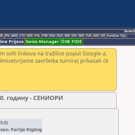
Servert
TA
JPN
MKD
LTU
NED
POL
POR
ROU
RUS
SRB
SVK
SWE
TUR
UKR
VIE
FontSize:11pt
ine Prijava
Swiss-Manager
ÖSB
FIDE
m svih linkova na tražilice poput Google-a,
edmice(vrijeme završetka turnira) prikazati će
20. годину - СЕНИОРИ
5,5)
Poen.
Partije
RtgAvg