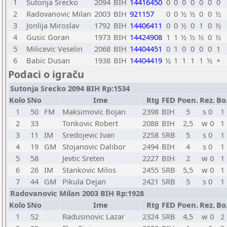
1
Sutonja Srecko
2094
BIH
14416450
0
0
0
0
0
0
0
2
Radovanovic Milan
2003
BIH
921157
0
0
½
½
0
0
½
3
Jonlija Miroslav
1792
BIH
14406411
0
0
½
0
1
0
½
4
Gusic Goran
1973
BIH
14424908
1
1
½
½
½
0
½
5
Milicevic Veselin
2068
BIH
14404451
0
1
0
0
0
0
1
6
Babic Dusan
1938
BIH
14404419
½
1
1
1
1
½
+
Podaci o igraču
Sutonja Srecko 2094 BIH Rp:1534
Kolo
SNo
Ime
Rtg
FED
Poen.
Rez.
Bo
1
50
FM
Maksimovic Bojan
2398
BIH
5
s 0
1
2
33
Tonkovic Robert
2088
BIH
2,5
w 0
1
3
11
IM
Sredojevic Ivan
2258
SRB
5
s 0
1
4
19
GM
Stojanovic Dalibor
2494
BIH
4
s 0
1
5
58
Jevtic Sreten
2227
BIH
2
w 0
1
6
26
IM
Stankovic Milos
2455
SRB
5,5
w 0
1
7
44
GM
Pikula Dejan
2421
SRB
5
s 0
1
Radovanovic Milan 2003 BIH Rp:1928
Kolo
SNo
Ime
Rtg
FED
Poen.
Rez.
Bo
1
52
Radusinovic Lazar
2324
SRB
4,5
w 0
2