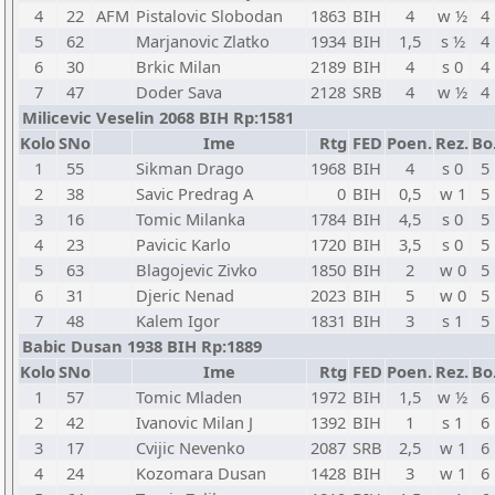
4
22
AFM
Pistalovic Slobodan
1863
BIH
4
w ½
4
5
62
Marjanovic Zlatko
1934
BIH
1,5
s ½
4
6
30
Brkic Milan
2189
BIH
4
s 0
4
7
47
Doder Sava
2128
SRB
4
w ½
4
Milicevic Veselin 2068 BIH Rp:1581
Kolo
SNo
Ime
Rtg
FED
Poen.
Rez.
Bo
1
55
Sikman Drago
1968
BIH
4
s 0
5
2
38
Savic Predrag A
0
BIH
0,5
w 1
5
3
16
Tomic Milanka
1784
BIH
4,5
s 0
5
4
23
Pavicic Karlo
1720
BIH
3,5
s 0
5
5
63
Blagojevic Zivko
1850
BIH
2
w 0
5
6
31
Djeric Nenad
2023
BIH
5
w 0
5
7
48
Kalem Igor
1831
BIH
3
s 1
5
Babic Dusan 1938 BIH Rp:1889
Kolo
SNo
Ime
Rtg
FED
Poen.
Rez.
Bo
1
57
Tomic Mladen
1972
BIH
1,5
w ½
6
2
42
Ivanovic Milan J
1392
BIH
1
s 1
6
3
17
Cvijic Nevenko
2087
SRB
2,5
w 1
6
4
24
Kozomara Dusan
1428
BIH
3
w 1
6