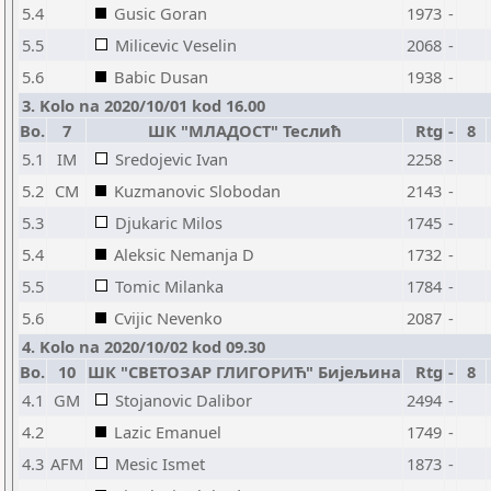
5.4
Gusic Goran
1973
-
5.5
Milicevic Veselin
2068
-
5.6
Babic Dusan
1938
-
3. Kolo na 2020/10/01 kod 16.00
Bo.
7
ШК "МЛАДОСТ" Теслић
Rtg
-
8
5.1
IM
Sredojevic Ivan
2258
-
5.2
CM
Kuzmanovic Slobodan
2143
-
5.3
Djukaric Milos
1745
-
5.4
Aleksic Nemanja D
1732
-
5.5
Tomic Milanka
1784
-
5.6
Cvijic Nevenko
2087
-
4. Kolo na 2020/10/02 kod 09.30
Bo.
10
ШК "СВЕТОЗАР ГЛИГОРИЋ" Бијељина
Rtg
-
8
4.1
GM
Stojanovic Dalibor
2494
-
4.2
Lazic Emanuel
1749
-
4.3
AFM
Mesic Ismet
1873
-