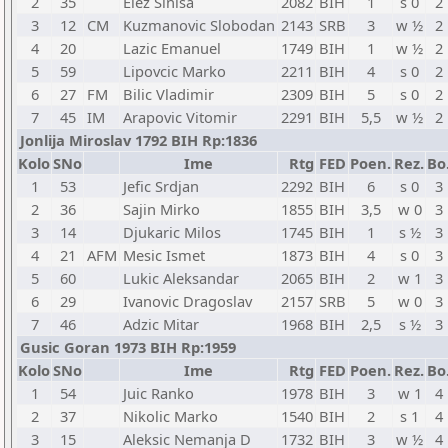
2
35
Elez Sinisa
2082
BIH
1
s 0
2
3
12
CM
Kuzmanovic Slobodan
2143
SRB
3
w ½
2
4
20
Lazic Emanuel
1749
BIH
1
w ½
2
5
59
Lipovcic Marko
2211
BIH
4
s 0
2
6
27
FM
Bilic Vladimir
2309
BIH
5
s 0
2
7
45
IM
Arapovic Vitomir
2291
BIH
5,5
w ½
2
Jonlija Miroslav 1792 BIH Rp:1836
Kolo
SNo
Ime
Rtg
FED
Poen.
Rez.
Bo
1
53
Jefic Srdjan
2292
BIH
6
s 0
3
2
36
Sajin Mirko
1855
BIH
3,5
w 0
3
3
14
Djukaric Milos
1745
BIH
1
s ½
3
4
21
AFM
Mesic Ismet
1873
BIH
4
s 0
3
5
60
Lukic Aleksandar
2065
BIH
2
w 1
3
6
29
Ivanovic Dragoslav
2157
SRB
5
w 0
3
7
46
Adzic Mitar
1968
BIH
2,5
s ½
3
Gusic Goran 1973 BIH Rp:1959
Kolo
SNo
Ime
Rtg
FED
Poen.
Rez.
Bo
1
54
Juic Ranko
1978
BIH
3
w 1
4
2
37
Nikolic Marko
1540
BIH
2
s 1
4
3
15
Aleksic Nemanja D
1732
BIH
3
w ½
4