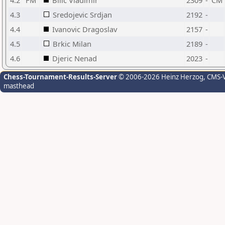
4.2
FM
Bilic Vladimir
2309
-
CM
4.3
Sredojevic Srdjan
2192
-
4.4
Ivanovic Dragoslav
2157
-
4.5
Brkic Milan
2189
-
4.6
Djeric Nenad
2023
-
Chess-Tournament-Results-Server
© 2006-2026 Heinz Herzog
, CMS-
masthead