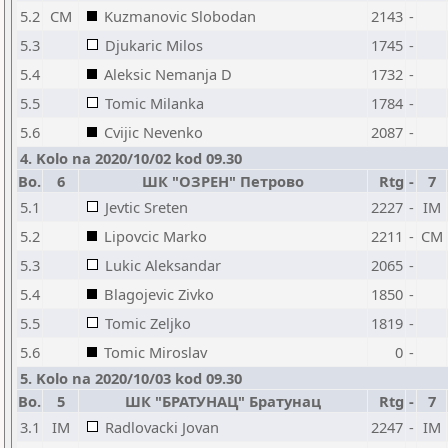
5.2
CM
Kuzmanovic Slobodan
2143
-
5.3
Djukaric Milos
1745
-
5.4
Aleksic Nemanja D
1732
-
5.5
Tomic Milanka
1784
-
5.6
Cvijic Nevenko
2087
-
4. Kolo na 2020/10/02 kod 09.30
Bo.
6
ШК "ОЗРЕН" Петрово
Rtg
-
7
5.1
Jevtic Sreten
2227
-
IM
5.2
Lipovcic Marko
2211
-
CM
5.3
Lukic Aleksandar
2065
-
5.4
Blagojevic Zivko
1850
-
5.5
Tomic Zeljko
1819
-
5.6
Tomic Miroslav
0
-
5. Kolo na 2020/10/03 kod 09.30
Bo.
5
ШК "БРАТУНАЦ" Братунац
Rtg
-
7
3.1
IM
Radlovacki Jovan
2247
-
IM