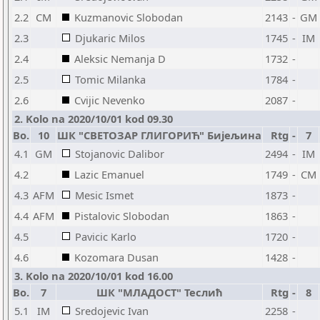
2.2
CM
Kuzmanovic Slobodan
2143
-
GM
2.3
Djukaric Milos
1745
-
IM
2.4
Aleksic Nemanja D
1732
-
2.5
Tomic Milanka
1784
-
2.6
Cvijic Nevenko
2087
-
2. Kolo na 2020/10/01 kod 09.30
Bo.
10
ШК "СВЕТОЗАР ГЛИГОРИЋ" Бијељина
Rtg
-
7
4.1
GM
Stojanovic Dalibor
2494
-
IM
4.2
Lazic Emanuel
1749
-
CM
4.3
AFM
Mesic Ismet
1873
-
4.4
AFM
Pistalovic Slobodan
1863
-
4.5
Pavicic Karlo
1720
-
4.6
Kozomara Dusan
1428
-
3. Kolo na 2020/10/01 kod 16.00
Bo.
7
ШК "МЛАДОСТ" Теслић
Rtg
-
8
5.1
IM
Sredojevic Ivan
2258
-