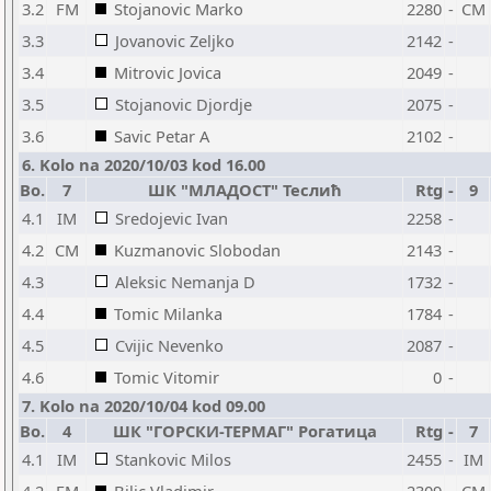
3.2
FM
Stojanovic Marko
2280
-
CM
3.3
Jovanovic Zeljko
2142
-
3.4
Mitrovic Jovica
2049
-
3.5
Stojanovic Djordje
2075
-
3.6
Savic Petar A
2102
-
6. Kolo na 2020/10/03 kod 16.00
Bo.
7
ШК "МЛАДОСТ" Теслић
Rtg
-
9
4.1
IM
Sredojevic Ivan
2258
-
4.2
CM
Kuzmanovic Slobodan
2143
-
4.3
Aleksic Nemanja D
1732
-
4.4
Tomic Milanka
1784
-
4.5
Cvijic Nevenko
2087
-
4.6
Tomic Vitomir
0
-
7. Kolo na 2020/10/04 kod 09.00
Bo.
4
ШК "ГОРСКИ-ТЕРМАГ" Рогатица
Rtg
-
7
4.1
IM
Stankovic Milos
2455
-
IM