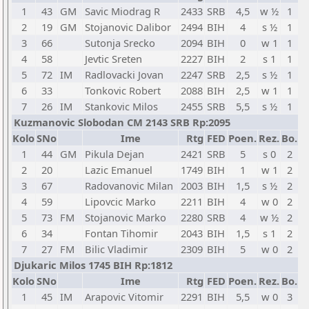
1
43
GM
Savic Miodrag R
2433
SRB
4,5
w ½
1
2
19
GM
Stojanovic Dalibor
2494
BIH
4
s ½
1
3
66
Sutonja Srecko
2094
BIH
0
w 1
1
4
58
Jevtic Sreten
2227
BIH
2
s 1
1
5
72
IM
Radlovacki Jovan
2247
SRB
2,5
s ½
1
6
33
Tonkovic Robert
2088
BIH
2,5
w 1
1
7
26
IM
Stankovic Milos
2455
SRB
5,5
s ½
1
Kuzmanovic Slobodan CM 2143 SRB Rp:2095
Kolo
SNo
Ime
Rtg
FED
Poen.
Rez.
Bo.
1
44
GM
Pikula Dejan
2421
SRB
5
s 0
2
2
20
Lazic Emanuel
1749
BIH
1
w 1
2
3
67
Radovanovic Milan
2003
BIH
1,5
s ½
2
4
59
Lipovcic Marko
2211
BIH
4
w 0
2
5
73
FM
Stojanovic Marko
2280
SRB
4
w ½
2
6
34
Fontan Tihomir
2043
BIH
1,5
s 1
2
7
27
FM
Bilic Vladimir
2309
BIH
5
w 0
2
Djukaric Milos 1745 BIH Rp:1812
Kolo
SNo
Ime
Rtg
FED
Poen.
Rez.
Bo.
1
45
IM
Arapovic Vitomir
2291
BIH
5,5
w 0
3