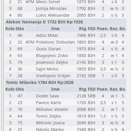
2
21
AFM
Mesic Ismet
1873
BIH
4
s 0
3
3
68
Jonlija Miroslav
1792
BIH
2
w ½
3
4
60
Lukic Aleksandar
2065
BIH
2
s ½
3
Aleksic Nemanja D 1732 BIH Rp:1928
Kolo
SNo
Ime
Rtg
FED
Poen.
Rez.
Bo.
1
46
Adzic Mitar
1968
BIH
2,5
s 0
4
2
22
AFM
Pistalovic Slobodan
1863
BIH
4
w 0
4
3
69
Gusic Goran
1973
BIH
4
s ½
4
4
63
Blagojevic Zivko
1850
BIH
2
w 1
4
5
74
Jovanovic Zeljko
2142
BIH
3
s 1
3
6
36
Sajin Mirko
1855
BIH
3,5
w ½
3
7
28
Sredojevic Srdjan
2192
SRB
1
s 0
3
Tomic Milanka 1784 BIH Rp:2028
Kolo
SNo
Ime
Rtg
FED
Poen.
Rez.
Bo.
1
47
Doder Sava
2128
SRB
4
w 1
5
2
23
Pavicic Karlo
1720
BIH
3,5
s 1
5
3
70
Milicevic Veselin
2068
BIH
2
w 1
5
4
64
Tomic Zeljko
1819
BIH
1,5
s ½
5
5
75
Mitrovic Jovica
2049
BIH
3
w ½
4
6
37
Nikolic Marko
1540
BIH
2
s ½
4