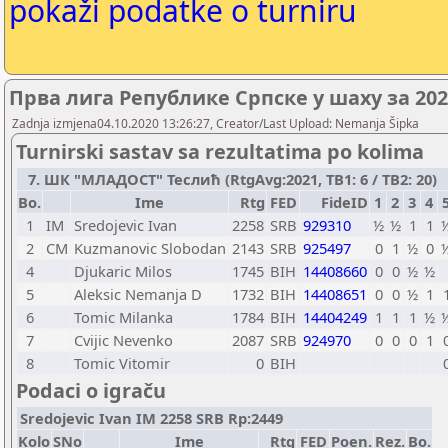
pokaži podatke o turniru
Прва лига Републике Српске у шаху за 20
Zadnja izmjena04.10.2020 13:26:27, Creator/Last Upload: Nemanja Šipka
Turnirski sastav sa rezultatima po kolima
7. ШК "МЛАДОСТ" Теслић (RtgAvg:2021, TB1: 6 / TB2: 20)
Bo.
Ime
Rtg
FED
FideID
1
2
3
4
1
IM
Sredojevic Ivan
2258
SRB
929310
½
½
1
1
2
CM
Kuzmanovic Slobodan
2143
SRB
925497
0
1
½
0
4
Djukaric Milos
1745
BIH
14408660
0
0
½
½
5
Aleksic Nemanja D
1732
BIH
14408651
0
0
½
1
6
Tomic Milanka
1784
BIH
14404249
1
1
1
½
7
Cvijic Nevenko
2087
SRB
924970
0
0
0
1
8
Tomic Vitomir
0
BIH
Podaci o igraču
Sredojevic Ivan IM 2258 SRB Rp:2449
Kolo
SNo
Ime
Rtg
FED
Poen.
Rez.
Bo.