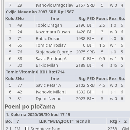
7
29
Ivanovic Dragoslav
2157
SRB
5
w 0
4
Cvijic Nevenko 2087 SRB Rp:1587
Kolo
SNo
Ime
Rtg
FED
Poen.
Rez.
Bo.
1
49
Topic Dragan
2196
BIH
2,5
s 0
6
2
24
Kozomara Dusan
1428
BIH
3
w 0
6
3
71
Babic Dusan
1938
BIH
6
s 0
6
4
65
Tomic Miroslav
0
BIH
1,5
w 1
6
5
76
Stojanovic Djordje
2075
SRB
5
s 0
5
6
38
Savic Predrag A
0
BIH
0,5
w 1
5
7
30
Brkic Milan
2189
BIH
4
s ½
5
Tomic Vitomir 0 BIH Rp:1714
Kolo
SNo
Ime
Rtg
FED
Poen.
Rez.
Bo.
5
77
Savic Petar A
2102
SRB
4,5
w 0
6
6
42
Ivanovic Milan J
1392
BIH
1
s 1
6
7
31
Djeric Nenad
2023
BIH
5
w 0
6
Poeni po pločama
1. Kolo na 2020/09/30 kod 17.15
Bo.
7
ШК "МЛАДОСТ" Теслић
Rtg
-
2
2.1
IM
Sredojevic Ivan
2258
-
GM