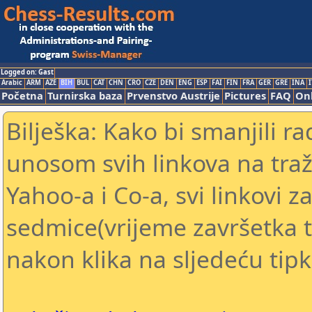
Logged on: Gast
Arabic
ARM
AZE
BIH
BUL
CAT
CHN
CRO
CZE
DEN
ENG
ESP
FAI
FIN
FRA
GER
GRE
INA
I
Početna
Turnirska baza
Prvenstvo Austrije
Pictures
FAQ
Onl
Bilješka: Kako bi smanjili 
unosom svih linkova na traž
Yahoo-a i Co-a, svi linkovi za
sedmice(vrijeme završetka tu
nakon klika na sljedeću tipk