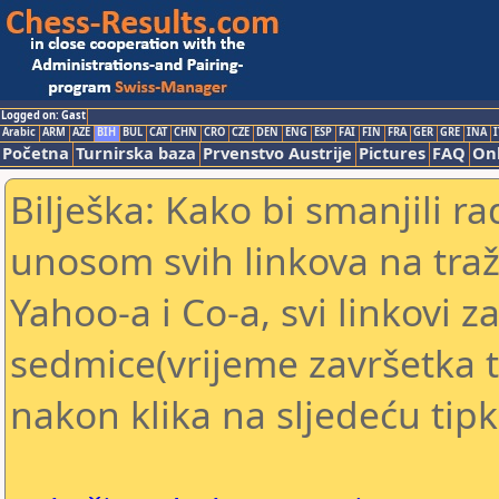
Logged on: Gast
Arabic
ARM
AZE
BIH
BUL
CAT
CHN
CRO
CZE
DEN
ENG
ESP
FAI
FIN
FRA
GER
GRE
INA
I
Početna
Turnirska baza
Prvenstvo Austrije
Pictures
FAQ
Onl
Bilješka: Kako bi smanjili 
unosom svih linkova na traž
Yahoo-a i Co-a, svi linkovi za
sedmice(vrijeme završetka tu
nakon klika na sljedeću tipk