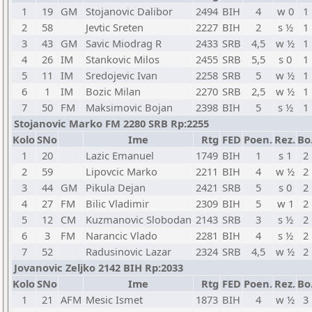
1
19
GM
Stojanovic Dalibor
2494
BIH
4
w 0
1
2
58
Jevtic Sreten
2227
BIH
2
s ½
1
3
43
GM
Savic Miodrag R
2433
SRB
4,5
w ½
1
4
26
IM
Stankovic Milos
2455
SRB
5,5
s 0
1
5
11
IM
Sredojevic Ivan
2258
SRB
5
w ½
1
6
1
IM
Bozic Milan
2270
SRB
2,5
w ½
1
7
50
FM
Maksimovic Bojan
2398
BIH
5
s ½
1
Stojanovic Marko FM 2280 SRB Rp:2255
Kolo
SNo
Ime
Rtg
FED
Poen.
Rez.
Bo
1
20
Lazic Emanuel
1749
BIH
1
s 1
2
2
59
Lipovcic Marko
2211
BIH
4
w ½
2
3
44
GM
Pikula Dejan
2421
SRB
5
s 0
2
4
27
FM
Bilic Vladimir
2309
BIH
5
w 1
2
5
12
CM
Kuzmanovic Slobodan
2143
SRB
3
s ½
2
6
3
FM
Narancic Vlado
2281
BIH
4
s ½
2
7
52
Radusinovic Lazar
2324
SRB
4,5
w ½
2
Jovanovic Zeljko 2142 BIH Rp:2033
Kolo
SNo
Ime
Rtg
FED
Poen.
Rez.
Bo
1
21
AFM
Mesic Ismet
1873
BIH
4
w ½
3