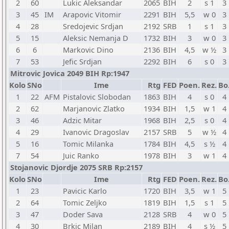
2
60
Lukic Aleksandar
2065
BIH
2
s 1
3
3
45
IM
Arapovic Vitomir
2291
BIH
5,5
w 0
3
4
28
Sredojevic Srdjan
2192
SRB
1
s 1
3
5
15
Aleksic Nemanja D
1732
BIH
3
w 0
3
6
6
Markovic Dino
2136
BIH
4,5
w ½
3
7
53
Jefic Srdjan
2292
BIH
6
s 0
3
Mitrovic Jovica 2049 BIH Rp:1947
Kolo
SNo
Ime
Rtg
FED
Poen.
Rez.
Bo
1
22
AFM
Pistalovic Slobodan
1863
BIH
4
s 0
4
2
62
Marjanovic Zlatko
1934
BIH
1,5
w 1
4
3
46
Adzic Mitar
1968
BIH
2,5
s 0
4
4
29
Ivanovic Dragoslav
2157
SRB
5
w ½
4
5
16
Tomic Milanka
1784
BIH
4,5
s ½
4
7
54
Juic Ranko
1978
BIH
3
w 1
4
Stojanovic Djordje 2075 SRB Rp:2157
Kolo
SNo
Ime
Rtg
FED
Poen.
Rez.
Bo
1
23
Pavicic Karlo
1720
BIH
3,5
w 1
5
2
64
Tomic Zeljko
1819
BIH
1,5
s 1
5
3
47
Doder Sava
2128
SRB
4
w 0
5
4
30
Brkic Milan
2189
BIH
4
s ½
5