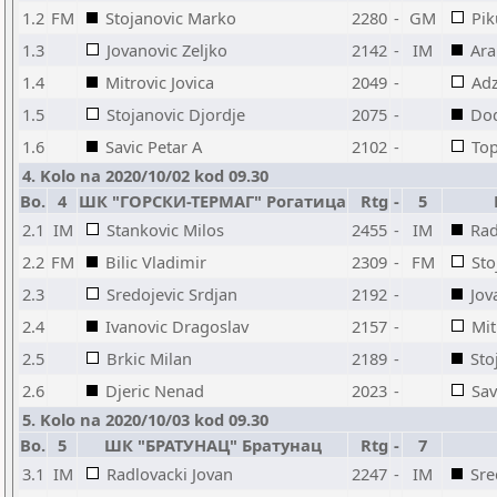
1.2
FM
Stojanovic Marko
2280
-
GM
Pik
1.3
Jovanovic Zeljko
2142
-
IM
Ara
1.4
Mitrovic Jovica
2049
-
Adz
1.5
Stojanovic Djordje
2075
-
Dod
1.6
Savic Petar A
2102
-
Top
4. Kolo na 2020/10/02 kod 09.30
Bo.
4
ШК "ГОРСКИ-ТЕРМАГ" Рогатица
Rtg
-
5
2.1
IM
Stankovic Milos
2455
-
IM
Rad
2.2
FM
Bilic Vladimir
2309
-
FM
Sto
2.3
Sredojevic Srdjan
2192
-
Jov
2.4
Ivanovic Dragoslav
2157
-
Mit
2.5
Brkic Milan
2189
-
Sto
2.6
Djeric Nenad
2023
-
Sav
5. Kolo na 2020/10/03 kod 09.30
Bo.
5
ШК "БРАТУНАЦ" Братунац
Rtg
-
7
3.1
IM
Radlovacki Jovan
2247
-
IM
Sre