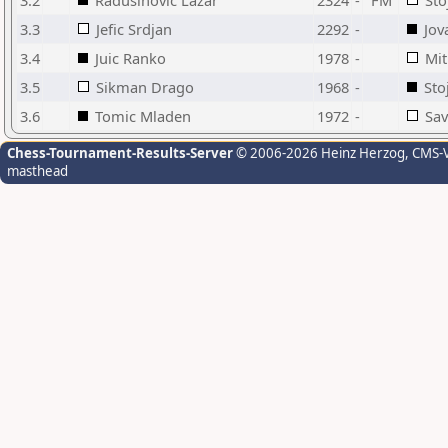
3.2
Radusinovic Lazar
2324
-
FM
Sto
3.3
Jefic Srdjan
2292
-
Jov
3.4
Juic Ranko
1978
-
Mit
3.5
Sikman Drago
1968
-
Sto
3.6
Tomic Mladen
1972
-
Sav
Chess-Tournament-Results-Server
© 2006-2026 Heinz Herzog
, CMS-
masthead