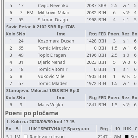
5
17
Cvijic Nevenko
2087
SRB
2,5
w 1
5
6
7
FM
Miljkovic Milan
2082
BIH
6
s ½
4
7
55
Sikman Drago
1968
BIH
4
s 1
5
Savic Petar A 2102 SRB Rp:1748
Kolo
SNo
Ime
Rtg
FED
Poen.
Rez.
Bo
1
24
Kozomara Dusan
1428
BIH
3
s 1
6
2
65
Tomic Miroslav
0
BIH
1,5
w 1
6
3
49
Topic Dragan
2196
BIH
2,5
s 0
6
4
31
Djeric Nenad
2023
BIH
5
w 0
6
5
18
Tomic Vitomir
0
BIH
1
s 1
6
6
8
Vukovic Mile
1903
BIH
1
w ½
5
7
57
Tomic Mladen
1972
BIH
1,5
w 1
6
Stanojevic Milorad 1858 BIH Rp:0
Kolo
SNo
Ime
Rtg
FED
Poen.
Rez.
Bo
6
9
Malis Veljko
1841
BIH
1,5
s ½
6
Poeni po pločama
1. Kolo na 2020/09/30 kod 17.15
Bo.
5
ШК "БРАТУНАЦ" Братунац
Rtg
-
10
ШК "С
5.1
IM
Radlovacki Jovan
2247
-
GM
Sto