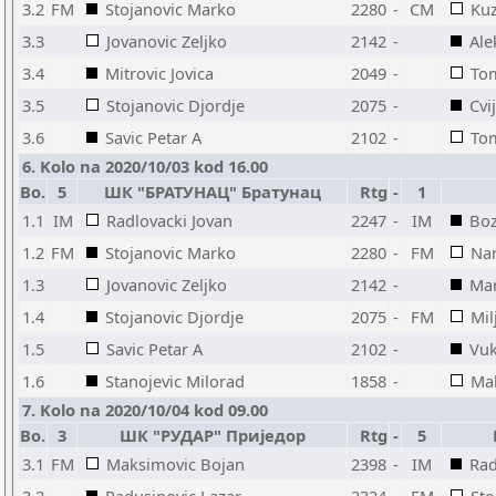
3.2
FM
Stojanovic Marko
2280
-
CM
Ku
3.3
Jovanovic Zeljko
2142
-
Ale
3.4
Mitrovic Jovica
2049
-
Tom
3.5
Stojanovic Djordje
2075
-
Cvi
3.6
Savic Petar A
2102
-
Tom
6. Kolo na 2020/10/03 kod 16.00
Bo.
5
ШК "БРАТУНАЦ" Братунац
Rtg
-
1
1.1
IM
Radlovacki Jovan
2247
-
IM
Boz
1.2
FM
Stojanovic Marko
2280
-
FM
Nar
1.3
Jovanovic Zeljko
2142
-
Mar
1.4
Stojanovic Djordje
2075
-
FM
Mil
1.5
Savic Petar A
2102
-
Vuk
1.6
Stanojevic Milorad
1858
-
Mal
7. Kolo na 2020/10/04 kod 09.00
Bo.
3
ШК "РУДАР" Приједор
Rtg
-
5
3.1
FM
Maksimovic Bojan
2398
-
IM
Rad