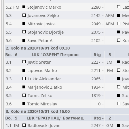
5.2
FM
Stojanovic Marko
2280
-
Laz
5.3
Jovanovic Zeljko
2142
-
AFM
Mes
5.4
Mitrovic Jovica
2049
-
AFM
Pis
5.5
Stojanovic Djordje
2075
-
Pav
5.6
Savic Petar A
2102
-
Ko
2. Kolo na 2020/10/01 kod 09.30
Bo.
6
ШК "ОЗРЕН" Петрово
Rtg
-
5
3.1
Jevtic Sreten
2227
-
IM
Rad
3.2
Lipovcic Marko
2211
-
FM
Sto
3.3
Lukic Aleksandar
2065
-
Jov
3.4
Marjanovic Zlatko
1934
-
Mit
3.5
Tomic Zeljko
1819
-
Sto
3.6
Tomic Miroslav
0
-
Sav
3. Kolo na 2020/10/01 kod 16.00
Bo.
5
ШК "БРАТУНАЦ" Братунац
Rtg
-
2
1.1
IM
Radlovacki Jovan
2247
-
GM
Sav