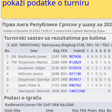
pokaži podatke o turniru
Прва лига Републике Српске у шаху за 20
Zadnja izmjena04.10.2020 13:26:27, Creator/Last Upload: Nemanja Šipka
Turnirski sastav sa rezultatima po kolima
3. ШК "БРАТУНАЦ" Братунац (RtgAvg:2149, TB1: 10 / TB2: 2
Bo.
Ime
Rtg
FED
FideID
1
2
3
4
5
6
1
IM
Radlovacki Jovan
2247
SRB
907430
0
½
½
0
½
½
2
FM
Stojanovic Marko
2280
SRB
912824
1
½
0
1
½
½
3
Jovanovic Zeljko
2142
BIH
915319
½
1
0
1
0
½
4
Mitrovic Jovica
2049
BIH
921130
0
1
0
½
½
5
Stojanovic Djordje
2075
SRB
957917
1
1
0
½
1
½
6
Savic Petar A
2102
SRB
946702
1
1
0
0
1
½
7
Stanojevic Milorad
1858
BIH
14412160
½
Podaci o igraču
Radlovacki Jovan IM 2247 SRB Rp:2260
Kolo
SNo
Ime
Rtg
FED
Poen.
Rez.
Bo