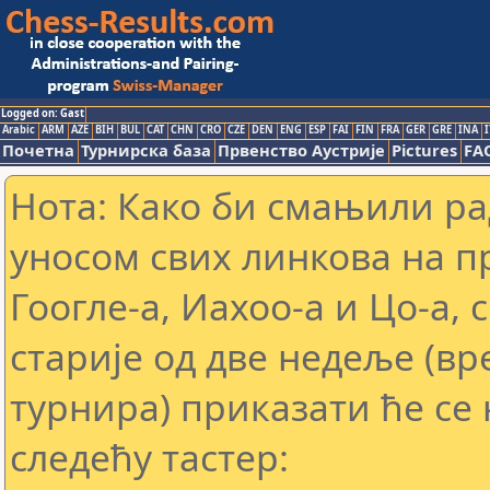
Logged on: Gast
Arabic
ARM
AZE
BIH
BUL
CAT
CHN
CRO
CZE
DEN
ENG
ESP
FAI
FIN
FRA
GER
GRE
INA
I
Почетна
Турнирска база
Првенство Аустрије
Pictures
FA
Нота: Како би смањили р
уносом свих линкова на 
Гоогле-а, Иахоо-а и Цо-а,
старије од две недеље (в
турнира) приказати ће се 
следећу тастер: