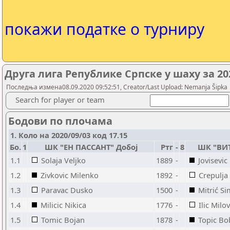
покажи податке о турниру
Друга лига Републике Српске у шаху за 20
Последња измена08.09.2020 09:52:51, Creator/Last Upload: Nemanja Šipka
Search for player or team
Бодови по плочама
1. Коло на 2020/09/03 код 17.15
Бо.
1
ШК "ЕН ПАССАНТ" Добој
Ртг
-
8
ШК "ВИ
1.1
Solaja Veljko
1889
-
Jovisevic
1.2
Zivkovic Milenko
1892
-
Crepulja
1.3
Paravac Dusko
1500
-
Mitrić S
1.4
Milicic Nikica
1776
-
Ilic Milo
1.5
Tomic Bojan
1878
-
Topic Bo