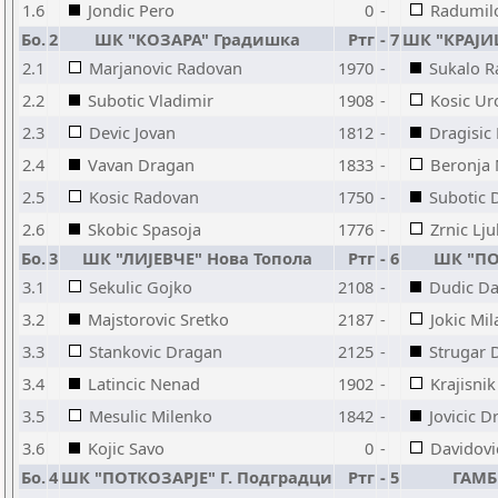
1.6
Jondic Pero
0
-
Radumilo
Бо.
2
ШК "КОЗАРА" Градишка
Ртг
-
7
ШК "КРАЈИ
2.1
Marjanovic Radovan
1970
-
Sukalo R
2.2
Subotic Vladimir
1908
-
Kosic Ur
2.3
Devic Jovan
1812
-
Dragisic
2.4
Vavan Dragan
1833
-
Beronja 
2.5
Kosic Radovan
1750
-
Subotic 
2.6
Skobic Spasoja
1776
-
Zrnic Lj
Бо.
3
ШК "ЛИЈЕВЧЕ" Нова Топола
Ртг
-
6
ШК "ПО
3.1
Sekulic Gojko
2108
-
Dudic Da
3.2
Majstorovic Sretko
2187
-
Jokic Mil
3.3
Stankovic Dragan
2125
-
Strugar 
3.4
Latincic Nenad
1902
-
Krajisni
3.5
Mesulic Milenko
1842
-
Jovicic D
3.6
Kojic Savo
0
-
Davidovi
Бо.
4
ШК "ПОТКОЗАРЈЕ" Г. Подградци
Ртг
-
5
ГАМБ