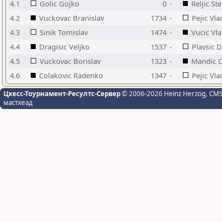
4.1
Golic Gojko
0
-
Reljic St
4.2
Vuckovac Branislav
1734
-
Pejic Vl
4.3
Sinik Tomislav
1474
-
Vucic Vl
4.4
Dragisic Veljko
1537
-
Plavsic 
4.5
Vuckovac Borislav
1323
-
Mandic 
4.6
Colakovic Radenko
1347
-
Pejic Vla
Цхесс-Тоурнамент-Ресултс-Сервер
© 2006-2026 Heinz Herzog
, CM
мастхеад