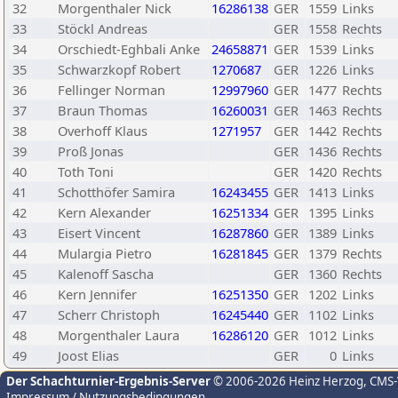
32
Morgenthaler Nick
16286138
GER
1559
Links
33
Stöckl Andreas
GER
1558
Rechts
34
Orschiedt-Eghbali Anke
24658871
GER
1539
Links
35
Schwarzkopf Robert
1270687
GER
1226
Links
36
Fellinger Norman
12997960
GER
1477
Rechts
37
Braun Thomas
16260031
GER
1463
Rechts
38
Overhoff Klaus
1271957
GER
1442
Rechts
39
Proß Jonas
GER
1436
Rechts
40
Toth Toni
GER
1420
Rechts
41
Schotthöfer Samira
16243455
GER
1413
Links
42
Kern Alexander
16251334
GER
1395
Links
43
Eisert Vincent
16287860
GER
1389
Links
44
Mulargia Pietro
16281845
GER
1379
Rechts
45
Kalenoff Sascha
GER
1360
Rechts
46
Kern Jennifer
16251350
GER
1202
Links
47
Scherr Christoph
16245440
GER
1102
Links
48
Morgenthaler Laura
16286120
GER
1012
Links
49
Joost Elias
GER
0
Links
Der Schachturnier-Ergebnis-Server
© 2006-2026 Heinz Herzog
, CMS
Impressum / Nutzungsbedingungen