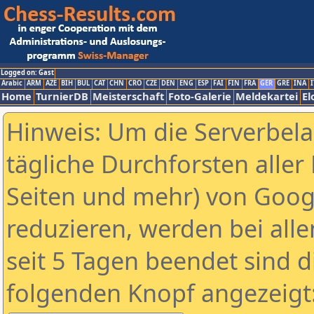
Logged on: Gast
Arabic
ARM
AZE
BIH
BUL
CAT
CHN
CRO
CZE
DEN
ENG
ESP
FAI
FIN
FRA
GER
GRE
INA
I
Home
TurnierDB
Meisterschaft
Foto-Galerie
Meldekartei
El
Hinweis: Um die Serverbel
tägliche Durchforsten aller 
Seiten und mehr) von Goog
reduzieren, werden bei alle
seit 5 Tagen beendet sind d
folgenden Knopf angezeigt