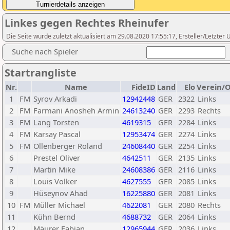
Linkes gegen Rechtes Rheinufer
Die Seite wurde zuletzt aktualisiert am 29.08.2020 17:55:17, Ersteller/Letzter
Suche nach Spieler
Startrangliste
Nr.
Name
FideID
Land
Elo
Verein/O
1
FM
Syrov Arkadi
12942448
GER
2322
Links
2
FM
Farmani Anosheh Armin
24613240
GER
2293
Rechts
3
FM
Lang Torsten
4619315
GER
2284
Links
4
FM
Karsay Pascal
12953474
GER
2274
Links
5
FM
Ollenberger Roland
24608440
GER
2254
Links
6
Prestel Oliver
4642511
GER
2135
Links
7
Martin Mike
24608386
GER
2116
Links
8
Louis Volker
4627555
GER
2085
Links
9
Hüseynov Ahad
16225880
GER
2081
Links
10
FM
Müller Michael
4622081
GER
2080
Rechts
11
Kühn Bernd
4688732
GER
2064
Links
12
Mäurer Fabian
12965944
GER
2036
Links