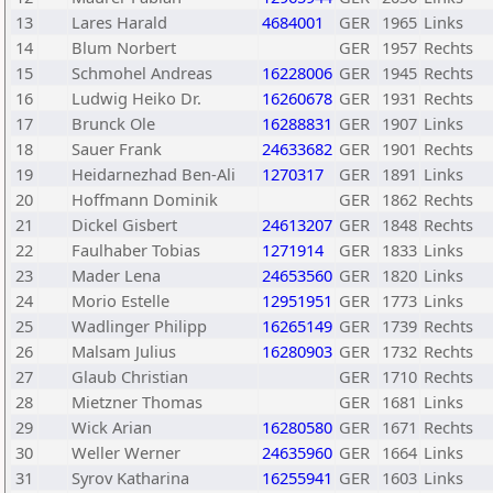
13
Lares Harald
4684001
GER
1965
Links
14
Blum Norbert
GER
1957
Rechts
15
Schmohel Andreas
16228006
GER
1945
Rechts
16
Ludwig Heiko Dr.
16260678
GER
1931
Rechts
17
Brunck Ole
16288831
GER
1907
Links
18
Sauer Frank
24633682
GER
1901
Rechts
19
Heidarnezhad Ben-Ali
1270317
GER
1891
Links
20
Hoffmann Dominik
GER
1862
Rechts
21
Dickel Gisbert
24613207
GER
1848
Rechts
22
Faulhaber Tobias
1271914
GER
1833
Links
23
Mader Lena
24653560
GER
1820
Links
24
Morio Estelle
12951951
GER
1773
Links
25
Wadlinger Philipp
16265149
GER
1739
Rechts
26
Malsam Julius
16280903
GER
1732
Rechts
27
Glaub Christian
GER
1710
Rechts
28
Mietzner Thomas
GER
1681
Links
29
Wick Arian
16280580
GER
1671
Rechts
30
Weller Werner
24635960
GER
1664
Links
31
Syrov Katharina
16255941
GER
1603
Links