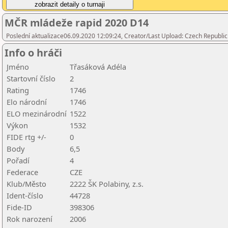
MČR mládeže rapid 2020 D14
Poslední aktualizace06.09.2020 12:09:24, Creator/Last Upload: Czech Republic
Info o hráči
Jméno
Třasáková Adéla
Startovní číslo
2
Rating
1746
Elo národní
1746
ELO mezinárodní
1522
Výkon
1532
FIDE rtg +/-
0
Body
6,5
Pořadí
4
Federace
CZE
Klub/Město
2222 ŠK Polabiny, z.s.
Ident-číslo
44728
Fide-ID
398306
Rok narození
2006