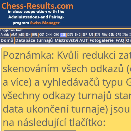
Logged on: Gast
Arabic
ARM
AZE
BIH
BUL
CAT
CHN
CRO
CZE
DEN
ENG
ESP
FAI
FIN
FRA
GER
GRE
INA
I
Domů
Databáze turnajů
Mistrovství AUT
Fotogalerie
FAQ
On
Poznámka: Kvůli redukci za
skenováním všech odkazů (
a více) a vyhledávačů typu 
všechny odkazy turnajů star
data ukončení turnaje) jsou
na následující tlačítko: