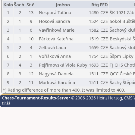
Kolo
Šach.
St.č.
Jméno
Rtg
FED
1
2
13
Nesporá Taťána
1480
CZE
ŠK 1921 Záb
2
1
9
Hosová Sandra
1524
CZE
Sokol Buště
3
1
6
Vavřínková Marie
1582
CZE
Šachový klu
4
1
10
Fárková Kateřina
1519
CZE
Beskydská Š
5
2
4
Zelbová Lada
1659
CZE
Šachový klub
6
2
1
Voříšková Anna
1754
CZE
Ššpm Lipky
7
4
3
Pejřimovská Viola Ruby
1693
CZE
TJ CHS Chot
8
3
12
Nagyová Daniela
1511
CZE
QCC České B
9
2
11
Marková Karolína
1511
CZE
Šachy Štěpá
*) Rating difference of more than 400. It was limited to 400.
Chess-Tournament-Results-Server
© 2006-2026 Heinz Herzog
, CMS-
tiráž