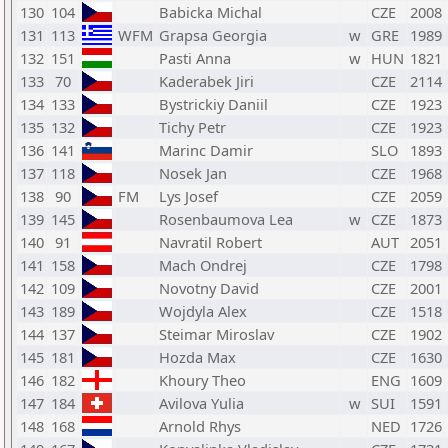
130
104
Babicka Michal
CZE
2008
131
113
WFM
Grapsa Georgia
w
GRE
1989
132
151
Pasti Anna
w
HUN
1821
133
70
Kaderabek Jiri
CZE
2114
134
133
Bystrickiy Daniil
CZE
1923
135
132
Tichy Petr
CZE
1923
136
141
Marinc Damir
SLO
1893
137
118
Nosek Jan
CZE
1968
138
90
FM
Lys Josef
CZE
2059
139
145
Rosenbaumova Lea
w
CZE
1873
140
91
Navratil Robert
AUT
2051
141
158
Mach Ondrej
CZE
1798
142
109
Novotny David
CZE
2001
143
189
Wojdyla Alex
CZE
1518
144
137
Steimar Miroslav
CZE
1902
145
181
Hozda Max
CZE
1630
146
182
Khoury Theo
ENG
1609
147
184
Avilova Yulia
w
SUI
1591
148
168
Arnold Rhys
NED
1726