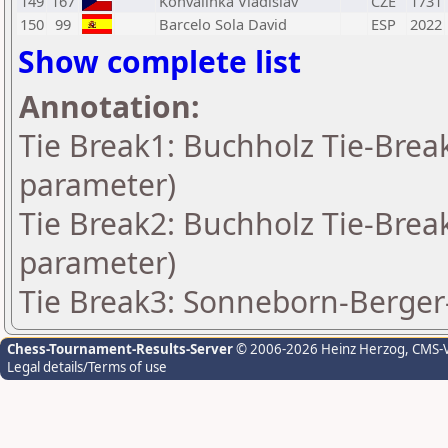
149
167
Konvalinka Vladislav
CZE
1731
150
99
Barcelo Sola David
ESP
2022
Show complete list
Annotation:
Tie Break1: Buchholz Tie-Break
parameter)
Tie Break2: Buchholz Tie-Break
parameter)
Tie Break3: Sonneborn-Berger-
Chess-Tournament-Results-Server
© 2006-2026 Heinz Herzog
, CMS-
Legal details/Terms of use