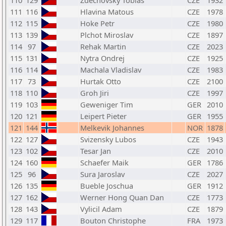
110
129
Zdechovsky Tobias
CZE
1932
111
116
Hlavina Matous
CZE
1978
112
115
Hoke Petr
CZE
1980
113
139
Plchot Miroslav
CZE
1897
114
97
Rehak Martin
CZE
2023
115
131
Nytra Ondrej
CZE
1925
116
114
Machala Vladislav
CZE
1983
117
73
Hurtak Otto
CZE
2100
118
110
Groh Jiri
CZE
1997
119
103
Geweniger Tim
GER
2010
120
121
Leipert Pieter
GER
1955
121
144
Melkevik Johannes
NOR
1878
122
127
Svizensky Lubos
CZE
1943
123
102
Tesar Jan
CZE
2010
124
160
Schaefer Maik
GER
1786
125
96
Sura Jaroslav
CZE
2027
126
135
Bueble Joschua
GER
1912
127
162
Werner Hong Quan Dan
CZE
1773
128
143
Vylicil Adam
CZE
1879
129
117
Bouton Christophe
FRA
1973