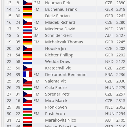
13
8
GM
Neuman Petr
CZE
2380
14
15
FM
Buchenau Frank
GER
2318
15
30
Dietz Florian
GER
2262
16
24
FM
Mladek Richard
CZE
2280
17
7
IM
Miedema David
NED
2382
18
5
IM
Schnider Gert
AUT
2427
19
35
FM
Michalczak Thomas
GER
2245
20
52
Houska Jiri
CZE
2202
21
54
Richter Philipp
GER
2202
22
58
Wedda Dries
NED
2172
23
50
Kratochvil Vit
CZE
2205
24
39
FM
Defromont Benjamin
FRA
2236
25
95
FM
Valenta Vit
CZE
2030
26
25
FM
Csiki Endre
HUN
2279
27
31
FM
Sprenar Petr
CZE
2257
28
16
FM
Mica Marek
CZE
2315
29
88
Pronk Sven
NED
2062
30
22
FM
Pasti Aron
HUN
2294
31
72
Marakovits Nico
AUT
2105
32
46
Mueer Sebastian
GER
2210