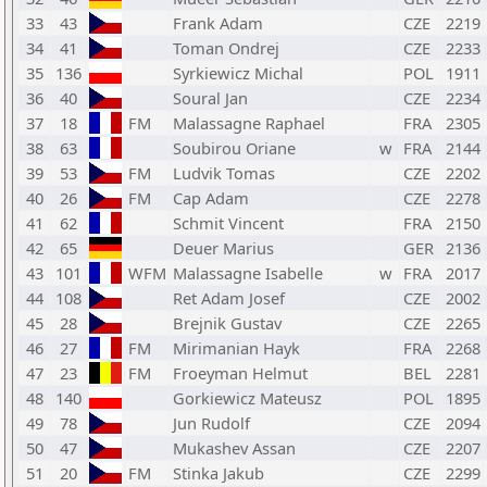
33
43
Frank Adam
CZE
2219
34
41
Toman Ondrej
CZE
2233
35
136
Syrkiewicz Michal
POL
1911
36
40
Soural Jan
CZE
2234
37
18
FM
Malassagne Raphael
FRA
2305
38
63
Soubirou Oriane
w
FRA
2144
39
53
FM
Ludvik Tomas
CZE
2202
40
26
FM
Cap Adam
CZE
2278
41
62
Schmit Vincent
FRA
2150
42
65
Deuer Marius
GER
2136
43
101
WFM
Malassagne Isabelle
w
FRA
2017
44
108
Ret Adam Josef
CZE
2002
45
28
Brejnik Gustav
CZE
2265
46
27
FM
Mirimanian Hayk
FRA
2268
47
23
FM
Froeyman Helmut
BEL
2281
48
140
Gorkiewicz Mateusz
POL
1895
49
78
Jun Rudolf
CZE
2094
50
47
Mukashev Assan
CZE
2207
51
20
FM
Stinka Jakub
CZE
2299