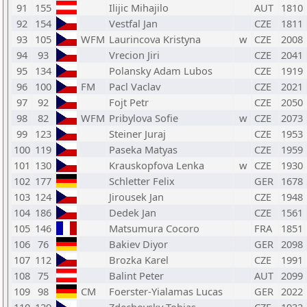
91
155
Ilijic Mihajilo
AUT
1810
92
154
Vestfal Jan
CZE
1811
93
105
WFM
Laurincova Kristyna
w
CZE
2008
94
93
Vrecion Jiri
CZE
2041
95
134
Polansky Adam Lubos
CZE
1919
96
100
FM
Pacl Vaclav
CZE
2021
97
92
Fojt Petr
CZE
2050
98
82
WFM
Pribylova Sofie
w
CZE
2073
99
123
Steiner Juraj
CZE
1953
100
119
Paseka Matyas
CZE
1959
101
130
Krauskopfova Lenka
w
CZE
1930
102
177
Schletter Felix
GER
1678
103
124
Jirousek Jan
CZE
1948
104
186
Dedek Jan
CZE
1561
105
146
Matsumura Cocoro
FRA
1851
106
76
Bakiev Diyor
GER
2098
107
112
Brozka Karel
CZE
1991
108
75
Balint Peter
AUT
2099
109
98
CM
Foerster-Yialamas Lucas
GER
2022