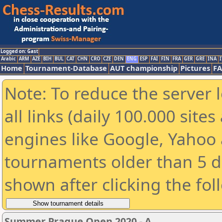
Logged on: Gast
Arabic
ARM
AZE
BIH
BUL
CAT
CHN
CRO
CZE
DEN
ENG
ESP
FAI
FIN
FRA
GER
GRE
INA
I
Home
Tournament-Database
AUT championship
Pictures
F
Note: To reduce the server 
all links (daily 100.000 sit
engines like Google, Yahoo a
tournaments older than 5 d
shown after clicking the fol
Summer Prague Open 2020 - A