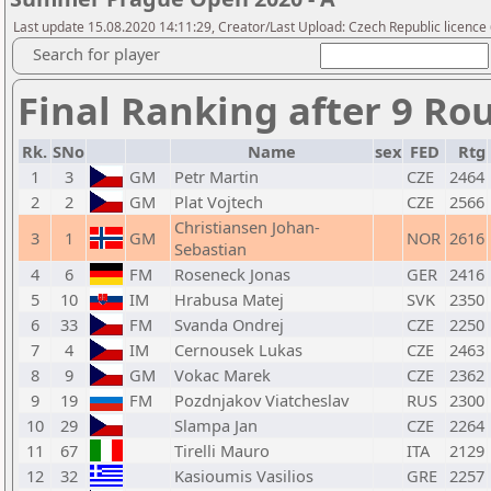
Last update 15.08.2020 14:11:29, Creator/Last Upload: Czech Republic licence
Search for player
Final Ranking after 9 Ro
Rk.
SNo
Name
sex
FED
Rtg
1
3
GM
Petr Martin
CZE
2464
2
2
GM
Plat Vojtech
CZE
2566
Christiansen Johan-
3
1
GM
NOR
2616
Sebastian
4
6
FM
Roseneck Jonas
GER
2416
5
10
IM
Hrabusa Matej
SVK
2350
6
33
FM
Svanda Ondrej
CZE
2250
7
4
IM
Cernousek Lukas
CZE
2463
8
9
GM
Vokac Marek
CZE
2362
9
19
FM
Pozdnjakov Viatcheslav
RUS
2300
10
29
Slampa Jan
CZE
2264
11
67
Tirelli Mauro
ITA
2129
12
32
Kasioumis Vasilios
GRE
2257