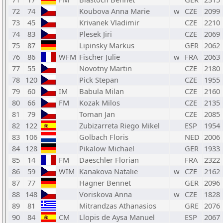
72
74
Koubova Anna Marie
w
CZE
2099
73
45
Krivanek Vladimir
CZE
2210
74
83
Plesek Jiri
CZE
2069
75
87
Lipinsky Markus
GER
2062
76
86
WFM
Fischer Julie
w
FRA
2063
77
55
Novotny Martin
CZE
2180
78
120
Pick Stepan
CZE
1955
79
60
IM
Babula Milan
CZE
2160
80
66
FM
Kozak Milos
CZE
2135
81
79
Toman Jan
CZE
2085
82
122
Zubizarreta Riego Mikel
ESP
1954
83
106
Golbach Floris
NED
2006
84
128
Pikalow Michael
GER
1933
85
14
FM
Daeschler Florian
FRA
2322
86
59
WIM
Kanakova Natalie
w
CZE
2162
87
77
Hagner Bennet
GER
2096
88
148
Voriskova Anna
w
CZE
1828
89
81
Mitrandzas Athanasios
GRE
2076
90
84
CM
Llopis de Aysa Manuel
ESP
2067