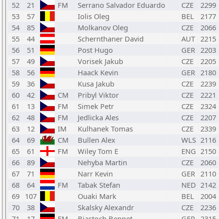
52
21
FM
Serrano Salvador Eduardo
CZE
2299
53
57
Iolis Oleg
BEL
2177
54
85
Molkanov Oleg
CZE
2066
55
44
Schernthaner David
AUT
2215
56
51
Post Hugo
GER
2203
57
49
Vorisek Jakub
CZE
2205
58
56
Haack Kevin
GER
2180
59
36
Kusa Jakub
CZE
2239
60
42
CM
Pribyl Viktor
CZE
2221
61
13
FM
Simek Petr
CZE
2324
62
48
FM
Jedlicka Ales
CZE
2207
63
12
IM
Kulhanek Tomas
CZE
2339
64
69
CM
Bullen Alex
WLS
2116
65
61
FM
Wiley Tom E
ENG
2150
66
89
Nehyba Martin
CZE
2060
67
71
Narr Kevin
GER
2110
68
64
FM
Tabak Stefan
NED
2142
69
107
Ouaki Mark
BEL
2004
70
38
Skalsky Alexandr
CZE
2236
71
17
FM
Biastoch Bennet
GER
2315