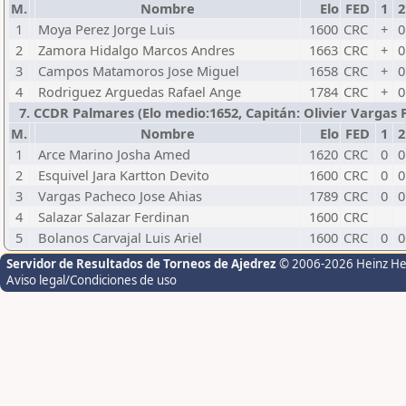
M.
Nombre
Elo
FED
1
2
1
Moya Perez Jorge Luis
1600
CRC
+
0
2
Zamora Hidalgo Marcos Andres
1663
CRC
+
0
3
Campos Matamoros Jose Miguel
1658
CRC
+
0
4
Rodriguez Arguedas Rafael Ange
1784
CRC
+
0
7. CCDR Palmares (Elo medio:1652, Capitán: Olivier Vargas Pa
M.
Nombre
Elo
FED
1
2
1
Arce Marino Josha Amed
1620
CRC
0
0
2
Esquivel Jara Kartton Devito
1600
CRC
0
0
3
Vargas Pacheco Jose Ahias
1789
CRC
0
0
4
Salazar Salazar Ferdinan
1600
CRC
5
Bolanos Carvajal Luis Ariel
1600
CRC
0
0
Servidor de Resultados de Torneos de Ajedrez
© 2006-2026 Heinz H
Aviso legal/Condiciones de uso