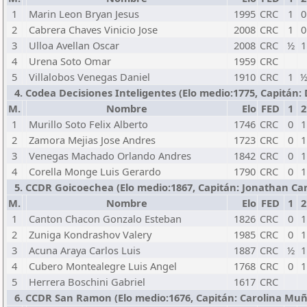
1
Marin Leon Bryan Jesus
1995
CRC
1
0
2
Cabrera Chaves Vinicio Jose
2008
CRC
1
0
3
Ulloa Avellan Oscar
2008
CRC
½
1
4
Urena Soto Omar
1959
CRC
5
Villalobos Venegas Daniel
1910
CRC
1
4. Codea Decisiones Inteligentes (Elo medio:1775, Capitán: D
M.
Nombre
Elo
FED
1
2
1
Murillo Soto Felix Alberto
1746
CRC
0
1
2
Zamora Mejias Jose Andres
1723
CRC
0
1
3
Venegas Machado Orlando Andres
1842
CRC
0
1
4
Corella Monge Luis Gerardo
1790
CRC
0
1
5. CCDR Goicoechea (Elo medio:1867, Capitán: Jonathan Carva
M.
Nombre
Elo
FED
1
2
1
Canton Chacon Gonzalo Esteban
1826
CRC
0
1
2
Zuniga Kondrashov Valery
1985
CRC
0
1
3
Acuna Araya Carlos Luis
1887
CRC
½
1
4
Cubero Montealegre Luis Angel
1768
CRC
0
1
5
Herrera Boschini Gabriel
1617
CRC
6. CCDR San Ramon (Elo medio:1676, Capitán: Carolina Muñoz S