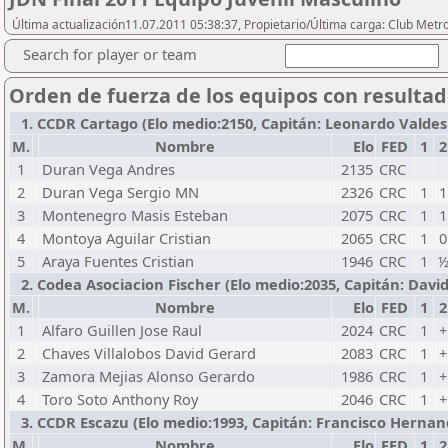
Última actualización11.07.2011 05:38:37, Propietario/Última carga: Club Metr
Search for player or team
Orden de fuerza de los equipos con resulta
1. CCDR Cartago (Elo medio:2150, Capitán: Leonardo Valdes R
M.
Nombre
Elo
FED
1
2
1
Duran Vega Andres
2135
CRC
2
Duran Vega Sergio MN
2326
CRC
1
1
3
Montenegro Masis Esteban
2075
CRC
1
1
4
Montoya Aguilar Cristian
2065
CRC
1
0
5
Araya Fuentes Cristian
1946
CRC
1
2. Codea Asociacion Fischer (Elo medio:2035, Capitán: David 
M.
Nombre
Elo
FED
1
2
1
Alfaro Guillen Jose Raul
2024
CRC
1
+
2
Chaves Villalobos David Gerard
2083
CRC
1
+
3
Zamora Mejias Alonso Gerardo
1986
CRC
1
+
4
Toro Soto Anthony Roy
2046
CRC
1
+
3. CCDR Escazu (Elo medio:1993, Capitán: Francisco Hernande
M.
Nombre
Elo
FED
1
2