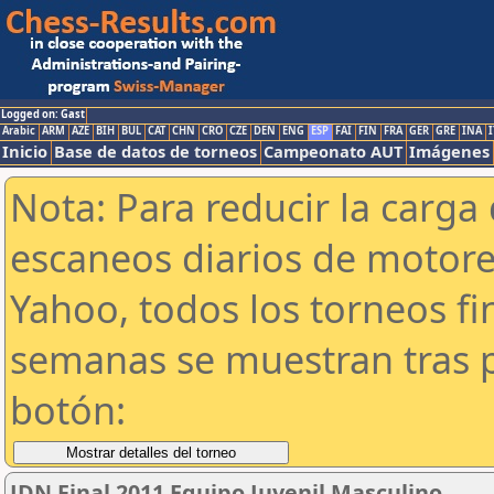
Logged on: Gast
Arabic
ARM
AZE
BIH
BUL
CAT
CHN
CRO
CZE
DEN
ENG
ESP
FAI
FIN
FRA
GER
GRE
INA
I
Inicio
Base de datos de torneos
Campeonato AUT
Imágenes
Nota: Para reducir la carga 
escaneos diarios de motor
Yahoo, todos los torneos f
semanas se muestran tras p
botón:
JDN Final 2011 Equipo Juvenil Masculino