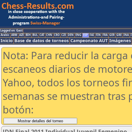
Logged on: Gast
Arabic
ARM
AZE
BIH
BUL
CAT
CHN
CRO
CZE
DEN
ENG
ESP
FAI
FIN
FRA
GER
GRE
INA
I
Inicio
Base de datos de torneos
Campeonato AUT
Imágenes
Nota: Para reducir la carga 
escaneos diarios de motor
Yahoo, todos los torneos f
semanas se muestran tras p
botón:
JDN Final 2011 Individual Juvenil Femenino