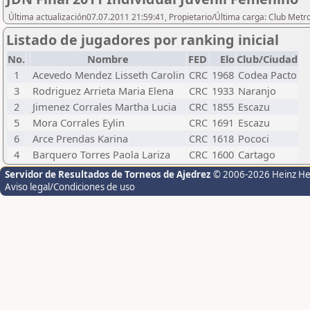
Última actualización07.07.2011 21:59:41, Propietario/Última carga: Club Metr
Listado de jugadores por ranking inicial
No.
Nombre
FED
Elo
Club/Ciudad
1
Acevedo Mendez Lisseth Carolin
CRC
1968
Codea Pacto
3
Rodriguez Arrieta Maria Elena
CRC
1933
Naranjo
2
Jimenez Corrales Martha Lucia
CRC
1855
Escazu
5
Mora Corrales Eylin
CRC
1691
Escazu
6
Arce Prendas Karina
CRC
1618
Pococi
4
Barquero Torres Paola Lariza
CRC
1600
Cartago
Servidor de Resultados de Torneos de Ajedrez
© 2006-2026 Heinz H
Aviso legal/Condiciones de uso