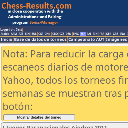
Logged on: Gast
Arabic
ARM
AZE
BIH
BUL
CAT
CHN
CRO
CZE
DEN
ENG
ESP
FAI
FIN
FRA
GER
GRE
INA
I
Inicio
Base de datos de torneos
Campeonato AUT
Imágenes
Nota: Para reducir la carga 
escaneos diarios de motor
Yahoo, todos los torneos f
semanas se muestran tras p
botón:
I Juegos Paranacionales Ajedrez 2011