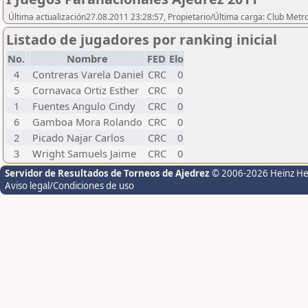
Última actualización27.08.2011 23:28:57, Propietario/Última carga: Club Metr
Listado de jugadores por ranking inicial
No.
Nombre
FED
Elo
4
Contreras Varela Daniel
CRC
0
5
Cornavaca Ortiz Esther
CRC
0
1
Fuentes Angulo Cindy
CRC
0
6
Gamboa Mora Rolando
CRC
0
2
Picado Najar Carlos
CRC
0
3
Wright Samuels Jaime
CRC
0
Servidor de Resultados de Torneos de Ajedrez
© 2006-2026 Heinz H
Aviso legal/Condiciones de uso