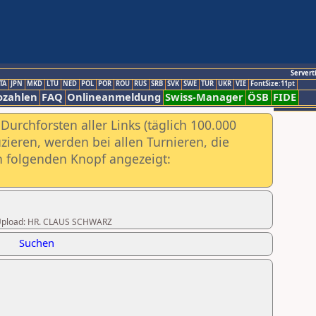
Servert
TA
JPN
MKD
LTU
NED
POL
POR
ROU
RUS
SRB
SVK
SWE
TUR
UKR
VIE
FontSize:11pt
ozahlen
FAQ
Onlineanmeldung
Swiss-Manager
ÖSB
FIDE
urchforsten aller Links (täglich 100.000
ieren, werden bei allen Turnieren, die
ch folgenden Knopf angezeigt:
er Upload: HR. CLAUS SCHWARZ
Suchen