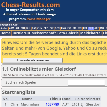
Logged on: Gast
Arabic
ARM
AZE
BIH
BUL
CAT
CHN
CRO
CZE
DEN
ENG
ESP
FAI
FIN
FRA
GER
GRE
INA
I
Home
TurnierDB
Meisterschaft
Foto-Galerie
Meldekartei
El
Hinweis: Um die Serverbelastung durch das tägliche D
Seiten und mehr) von Google, Yahoo und Co zu reduz
bereits seit 5 Tagen beendet sind die Links erst dur
1.1 Onlineblitzturnier Gleisdorf
Die Seite wurde zuletzt aktualisiert am 05.04.2020 19:33:40, Ersteller/Letzt
Suche nach Spieler
Startrangliste
Nr.
Name
FideID
Land
Elo
Verein/Ort
1
Ofner Maximilian
1637789
AUT
2161
Ej. Gleisdorf