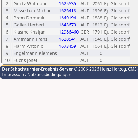
2
Guetz Wolfgang
1625535
AUT
2061
Ej. Gleisdorf
3
Missethan Michael
1626418
AUT
1996
Ej. Gleisdorf
4
Prem Dominik
1640194
AUT
1888
Ej. Gleisdorf
5
Gölles Herbert
1643673
AUT
1812
Ej. Gleisdorf
6
Klasinc Kristjan
12966460
GER
1791
Ej. Gleisdorf
7
Amtmann Franz
1620541
AUT
1546
Ej. Gleisdorf
8
Harm Antonio
1673459
AUT
1064
Ej. Gleisdorf
9
Engelmann Klemens
AUT
0
10
Fuchs Josef
AUT
0
Der Schachturnier-Ergebnis-Server
© 2006-2026 Heinz Herzog
, CMS
Impressum / Nutzungsbedingungen