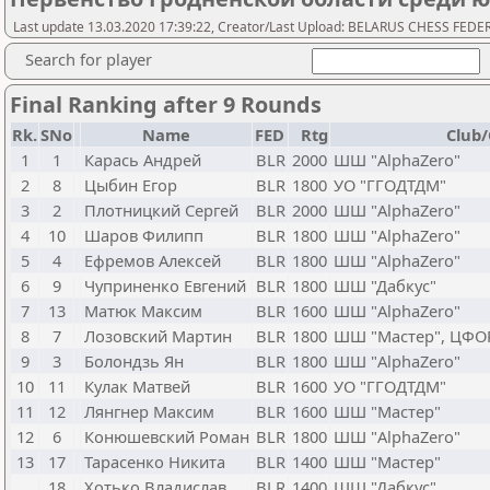
Last update 13.03.2020 17:39:22, Creator/Last Upload: BELARUS CHESS FED
Search for player
Final Ranking after 9 Rounds
Rk.
SNo
Name
FED
Rtg
Club/
1
1
Карась Андрей
BLR
2000
ШШ "AlphaZero"
2
8
Цыбин Егор
BLR
1800
УО "ГГОДТДМ"
3
2
Плотницкий Сергей
BLR
2000
ШШ "AlphaZero"
4
10
Шаров Филипп
BLR
1800
ШШ "AlphaZero"
5
4
Ефремов Алексей
BLR
1800
ШШ "AlphaZero"
6
9
Чуприненко Евгений
BLR
1800
ШШ "Дабкус"
7
13
Матюк Максим
BLR
1600
ШШ "AlphaZero"
8
7
Лозовский Мартин
BLR
1800
ШШ "Мастер", ЦФО
9
3
Болондзь Ян
BLR
1800
ШШ "AlphaZero"
10
11
Кулак Матвей
BLR
1600
УО "ГГОДТДМ"
11
12
Лянгнер Максим
BLR
1600
ШШ "Мастер"
12
6
Конюшевский Роман
BLR
1800
ШШ "AlphaZero"
13
17
Тарасенко Никита
BLR
1400
ШШ "Мастер"
18
Хотько Владислав
BLR
1400
ШШ "Дабкус"