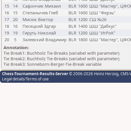
15
14
Сафончик Михаил
BLR
1600
ШШ "Мастер", ЦФО
16
15
Степанычев Глеб
BLR
1600
ШШ "Ферзь"
17
20
Мисюк Виктор
BLR
1200
СШ №26
18
16
Песецкий Эдгар
BLR
1400
ШШ "Дабкус"
19
19
Гируть Николай
BLR
1200
ШШ "ИгРоК"
20
5
Залевский Владимир
BLR
1800
ШШ "Мастер", ЦФО
Annotation:
Tie Break1: Buchholz Tie-Breaks (variabel with parameter)
Tie Break2: Buchholz Tie-Breaks (variabel with parameter)
Tie Break3: Sonneborn-Berger-Tie-Break variable
Chess-Tournament-Results-Server
© 2006-2026 Heinz Herzog
, CMS-
Legal details/Terms of use