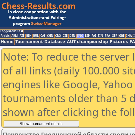
Logged on: Gast
Arabic
ARM
AZE
BIH
BUL
CAT
CHN
CRO
CZE
DEN
ENG
ESP
FAI
FIN
FRA
GER
GRE
INA
I
Home
Tournament-Database
AUT championship
Pictures
F
Note: To reduce the server 
of all links (daily 100.000 s
engines like Google, Yahoo a
tournaments older than 5 d
shown after clicking the fo
Первенство Гродненской области среди юн