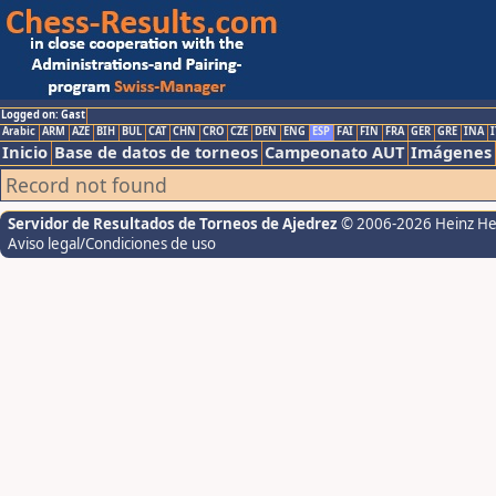
Logged on: Gast
Arabic
ARM
AZE
BIH
BUL
CAT
CHN
CRO
CZE
DEN
ENG
ESP
FAI
FIN
FRA
GER
GRE
INA
I
Inicio
Base de datos de torneos
Campeonato AUT
Imágenes
Record not found
Servidor de Resultados de Torneos de Ajedrez
© 2006-2026 Heinz H
Aviso legal/Condiciones de uso