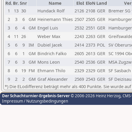
Rd.
Br.
Snr
Name
EloI
EloN
Land
Ver
1
13
30
Hundack Rolf
2126
2108
GER
Bremer SG 
2
3
6
GM
Heinemann Thies
2507
2505
GER
Hamburger 
3
6
4
GM
Engel Luis
2532
2551
GER
Hamburger 
4
11
26
Weber Max
2243
2263
GER
Greifswalde
5
6
9
IM
Dubiel Jacek
2414
2373
POL
SV Oberurs
6
6
1
GM
Bindrich Falko
2605
2613
GER
SC 1994 Ob
7
6
3
GM
Mons Leon
2540
2536
GER
MSA Zugzwa
8
6
19
FM
Ehmann Thilo
2329
2329
GER
SF Sasbach
9
2
2
GM
Graf Alexander
2569
2543
GER
SF Deizisau
*) Die ELodifferenz beträgt mehr als 400 Punkte. Sie wurde auf
Der Schachturnier-Ergebnis-Server
© 2006-2026 Heinz Herzog
, CMS
Impressum / Nutzungsbedingungen