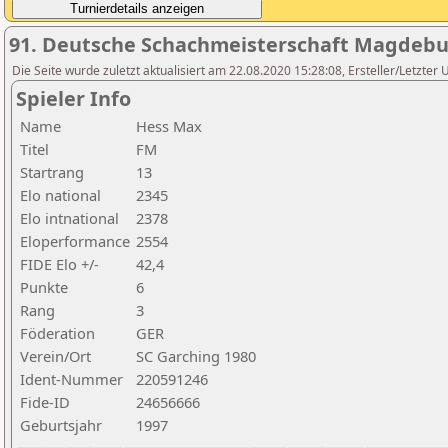
91. Deutsche Schachmeisterschaft Magdebu
Die Seite wurde zuletzt aktualisiert am 22.08.2020 15:28:08, Ersteller/Letzter 
Spieler Info
Name
Hess Max
Titel
FM
Startrang
13
Elo national
2345
Elo intnational
2378
Eloperformance
2554
FIDE Elo +/-
42,4
Punkte
6
Rang
3
Föderation
GER
Verein/Ort
SC Garching 1980
Ident-Nummer
220591246
Fide-ID
24656666
Geburtsjahr
1997