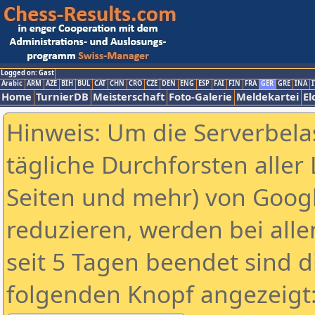
Logged on: Gast
Arabic
ARM
AZE
BIH
BUL
CAT
CHN
CRO
CZE
DEN
ENG
ESP
FAI
FIN
FRA
GER
GRE
INA
I
Home
TurnierDB
Meisterschaft
Foto-Galerie
Meldekartei
El
Hinweis: Um die Serverbela
tägliche Durchforsten aller 
Seiten und mehr) von Goog
reduzieren, werden bei alle
seit 5 Tagen beendet sind d
folgenden Knopf angezeigt