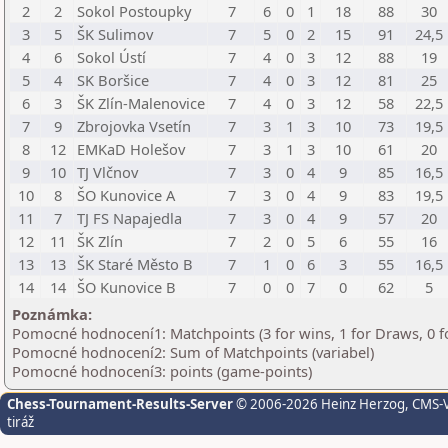
2
2
Sokol Postoupky
7
6
0
1
18
88
30
3
5
ŠK Sulimov
7
5
0
2
15
91
24,5
4
6
Sokol Ústí
7
4
0
3
12
88
19
5
4
SK Boršice
7
4
0
3
12
81
25
6
3
ŠK Zlín-Malenovice
7
4
0
3
12
58
22,5
7
9
Zbrojovka Vsetín
7
3
1
3
10
73
19,5
8
12
EMKaD Holešov
7
3
1
3
10
61
20
9
10
TJ Vlčnov
7
3
0
4
9
85
16,5
10
8
ŠO Kunovice A
7
3
0
4
9
83
19,5
11
7
TJ FS Napajedla
7
3
0
4
9
57
20
12
11
ŠK Zlín
7
2
0
5
6
55
16
13
13
ŠK Staré Město B
7
1
0
6
3
55
16,5
14
14
ŠO Kunovice B
7
0
0
7
0
62
5
Poznámka:
Pomocné hodnocení1: Matchpoints (3 for wins, 1 for Draws, 0 f
Pomocné hodnocení2: Sum of Matchpoints (variabel)
Pomocné hodnocení3: points (game-points)
Chess-Tournament-Results-Server
© 2006-2026 Heinz Herzog
, CMS-
tiráž