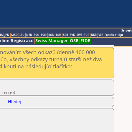
Servert
TA
JPN
MKD
LTU
NED
POL
POR
ROU
RUS
SRB
SVK
SWE
TUR
UKR
VIE
FontSize:11pt
line Registrace
Swiss-Manager
ÖSB
FIDE
kenováním všech odkazů (denně 100 000
Co, všechny odkazy turnajů starší než dva
iknutí na následující tlačítko:
 licence 4
Hledej