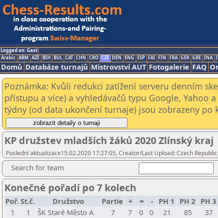
Logged on: Gast
Arabic
ARM
AZE
BIH
BUL
CAT
CHN
CRO
CZE
DEN
ENG
ESP
FAI
FIN
FRA
GER
GRE
INA
I
Domů
Databáze turnajů
Mistrovství AUT
Fotogalerie
FAQ
On
Poznámka: Kvůli redukci zatížení serveru denním s
přístupu a více) a vyhledávačů typu Google, Yahoo a 
týdny (od data ukončení turnaje) jsou zobrazeny po kl
KP družstev mladších žáků 2020 Zlínský kraj
Poslední aktualizace15.02.2020 17:27:05, Creator/Last Upload: Czech Republic
Search for team
Konečné pořadí po 7 kolech
Poř.
St.č.
Družstvo
Partie
+
=
-
PH 1
PH 2
PH 3
1
1
ŠK Staré Město A
7
7
0
0
21
85
37