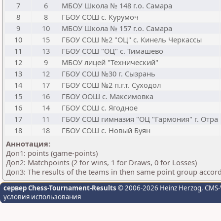
7
6
МБОУ Школа № 148 г.о. Самара
8
8
ГБОУ СОШ с. Курумоч
9
10
МБОУ Школа № 157 г.о. Самара
10
15
ГБОУ СОШ №2 "ОЦ" с. Кинель Черкассы
11
13
ГБОУ СОШ "ОЦ" с. Тимашево
12
9
МБОУ лицей "Технический"
13
12
ГБОУ СОШ №30 г. Сызрань
14
17
ГБОУ СОШ №2 п.г.т. Суходол
15
16
ГБОУ ООШ с. Максимовка
16
14
ГБОУ СОШ с. Ягодное
17
11
ГБОУ СОШ гимназия "ОЦ "Гармония" г. Отра
18
18
ГБОУ СОШ с. Новый Буян
Аннотация:
Доп1: points (game-points)
Доп2: Matchpoints (2 for wins, 1 for Draws, 0 for Losses)
Доп3: The results of the teams in then same point group accor
сервер Chess-Tournament-Results
© 2006-2026 Heinz Herzog
, CMS-
условия использования