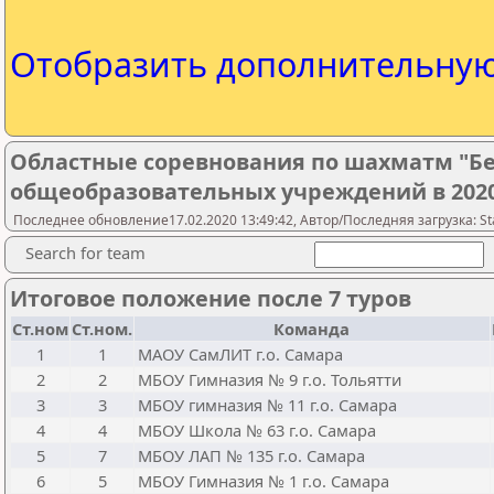
Отобразить дополнительну
Областные соревнования по шахматм "Бе
общеобразовательных учреждений в 2020
Последнее обновление17.02.2020 13:49:42, Автор/Последняя загрузка: Sta
Search for team
Итоговое положение после 7 туров
Ст.ном
Ст.ном.
Команда
1
1
МАОУ СамЛИТ г.о. Самара
2
2
МБОУ Гимназия № 9 г.о. Тольятти
3
3
МБОУ гимназия № 11 г.о. Самара
4
4
МБОУ Школа № 63 г.о. Самара
5
7
МБОУ ЛАП № 135 г.о. Самара
6
5
МБОУ Гимназия № 1 г.о. Самара