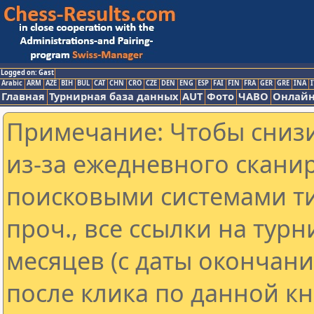
Logged on: Gast
Arabic
ARM
AZE
BIH
BUL
CAT
CHN
CRO
CZE
DEN
ENG
ESP
FAI
FIN
FRA
GER
GRE
INA
I
Главная
Турнирная база данных
AUT
Фото
ЧАВО
Онлайн
Примечание: Чтобы снизи
из-за ежедневного скани
поисковыми системами ти
проч., все ссылки на тур
месяцев (с даты окончан
после клика по данной кн