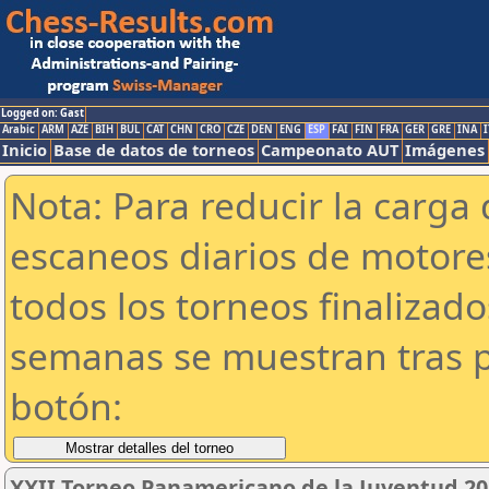
Logged on: Gast
Arabic
ARM
AZE
BIH
BUL
CAT
CHN
CRO
CZE
DEN
ENG
ESP
FAI
FIN
FRA
GER
GRE
INA
I
Inicio
Base de datos de torneos
Campeonato AUT
Imágenes
Nota: Para reducir la carga 
escaneos diarios de motor
todos los torneos finalizad
semanas se muestran tras p
botón:
XXII Torneo Panamericano de la Juventud 20