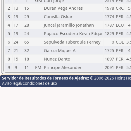
1
1
1
GM
Cori Jorge
2514
PER
5,
2
13
15
Duran Vega Andres
1978
CRC
5
3
19
29
Conislla Oskar
1774
PER
4,
4
17
28
Juncal Jaramillo Jonathan
1787
ECU
4
5
19
24
Pujaico Escudero Kevin Edgar
1829
PER
4,
6
24
65
Sepulveda Tuberquia Ferney
0
COL
3,
7
21
32
Garcia Miguel A
1725
PER
4
8
15
18
Nunez Dante
1897
PER
4,
9
9
11
FM
Principe Alexander
2091
PER
5,
Servidor de Resultados de Torneos de Ajedrez
© 2006-2026 Heinz H
Aviso legal/Condiciones de uso