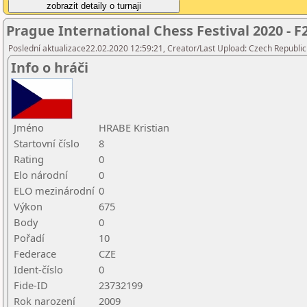
Prague International Chess Festival 2020 - F
Poslední aktualizace22.02.2020 12:59:21, Creator/Last Upload: Czech Republic
Info o hráči
Jméno
HRABE Kristian
Startovní číslo
8
Rating
0
Elo národní
0
ELO mezinárodní
0
Výkon
675
Body
0
Pořadí
10
Federace
CZE
Ident-číslo
0
Fide-ID
23732199
Rok narození
2009