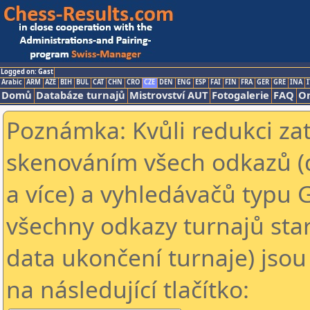
Logged on: Gast
Arabic
ARM
AZE
BIH
BUL
CAT
CHN
CRO
CZE
DEN
ENG
ESP
FAI
FIN
FRA
GER
GRE
INA
I
Domů
Databáze turnajů
Mistrovství AUT
Fotogalerie
FAQ
On
Poznámka: Kvůli redukci za
skenováním všech odkazů (
a více) a vyhledávačů typu 
všechny odkazy turnajů star
data ukončení turnaje) jsou
na následující tlačítko: