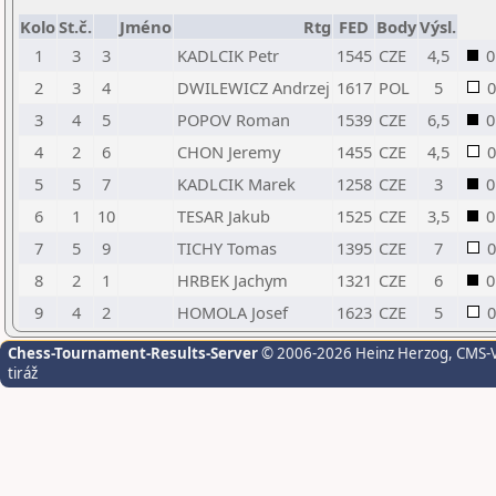
Kolo
St.č.
Jméno
Rtg
FED
Body
Výsl.
1
3
3
KADLCIK Petr
1545
CZE
4,5
0
2
3
4
DWILEWICZ Andrzej
1617
POL
5
0
3
4
5
POPOV Roman
1539
CZE
6,5
0
4
2
6
CHON Jeremy
1455
CZE
4,5
0
5
5
7
KADLCIK Marek
1258
CZE
3
0
6
1
10
TESAR Jakub
1525
CZE
3,5
0
7
5
9
TICHY Tomas
1395
CZE
7
0
8
2
1
HRBEK Jachym
1321
CZE
6
0
9
4
2
HOMOLA Josef
1623
CZE
5
0
Chess-Tournament-Results-Server
© 2006-2026 Heinz Herzog
, CMS-
tiráž