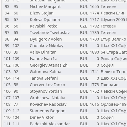
93
95
Nichev Margarit
BUL
1655
Тетевен
94
60
Bizov Stojan
BUL
1774
Левски Елин
95
67
Koleva Djuliana
BUL
1717
Шумен 2005
96
56
Kavalski Petko
CZE
1792
Тетевен
97
65
Tsvetanov Tsvetoslav
BUL
1735
Тетевен
98
94
Dyulgerov Volen
BUL
1700
Етър Велико
99
102
Cholakov Nikolay
BUL
0
Шах XXI Соф
100
39
Valev Dimitar
BUL
1890
64 Стара Заг
101
109
Ivanov Ivan Iv.
BUL
0
Рицар Софи
102
106
Georgiev Atanas Zh.
BUL
0
София
103
92
Galunova Kalina
BUL
1741
Велико Търн
104
114
Tanova Stefani
BUL
0
Шах XXI Соф
105
58
Chervenkov Dinko
BUL
1778
Пловдив
106
90
Stoyanov Yordan
BUL
1752
Левски Софи
107
107
Grabcheva Natalia
BUL
0
Шах XXI Соф
108
77
Kovachev Radoslav
BUL
1616
Орловец-199
109
112
Stamenov Bogdan
BUL
0
Шах XXI Соф
110
104
Dinev Viktor
BUL
0
София
111
111
Padezhki Aleksandar
BUL
0
Шах XXI Соф