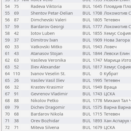
54
75
Radeva Viktoria
BUL
1645
Пловдив Пл
55
69
Shentov Petar-Delian
BUL
1708
Локомотив 
56
87
Dimchevski Valeri
BUL
1805
Тетевен
57
59
Bardarov Georgi
BUL
1777
Локомотив 
58
42
Iotov Luben
BUL
1855
Хемус София
59
37
Dimitrov Ivan
BUL
1909
Нова Загора
60
33
Vatkovski Mitko
BUL
1943
Ловеч
61
43
Atanasov Stojan
BUL
1844
Левски Елин
62
63
Vasileva Veronika
BUL
1747
Марица Изто
63
52
Iliev Alexandar
BUL
1817
Хемус София
64
110
Ivanov Veselin St.
BUL
0
Кубрат
65
26
Vasilev Vasil Iliev
BUL
1995
Тетевен
66
32
Krastev Krasimir
BUL
1949
Враца
67
91
Gevrenov Vladimir
BUL
1743
ЦСКА
68
88
Nikolov Petko
BUL
1778
Михаил Тал 
69
79
Dichev Dragomir
BUL
1575
Варна Варна
70
68
Bardarov Nikola
BUL
1715
Тетевен
71
38
Orev Bozhidar
BUL
1893
Хан Аспарух
72
71
Miteva Silvena
BUL
1679
ЦСКА