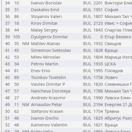
34
10
Ivanov Borislav
BUL
2201
Виктори Бла
35
31
Daskalov Emil
BUL
1951
София
36
86
Stoyanov Valeri
BUL
1807
Михаил Тал 
37
18
Kirov Dimitar
BUL
2123
Ивис + Софи
38
44
Malay Sergey
BUL
1843
Спартак Пле
39
105
Dyulgerov Dimitar
BUL
0
Етър Велико
40
35
NM
Mahlev Atanas
BUL
1932
Свищов
41
45
Simeonov Svetoslav
BUL
1828
Враца
42
53
Mitev Miroslav
BUL
1804
Марица Изто
43
34
Petrov Martin
BUL
1933
ЦСКА
44
81
Enev Enio
BUL
1995
Пловдив
45
89
Tsonkov Tsvetelin
BUL
1758
Ловеч
46
50
Vasilev Dimitar P
BUL
1820
Сливнишки Г
47
57
Nancheva Doroteya
BUL
1788
Михаил Тал 
48
27
Andreev Krasimir
BUL
1990
Левски Елин
49
11
NM
Arnaudov Petar
BUL
2194
Енергия 21 
50
62
Stefanov Krasen
BUL
1754
Трявна
51
46
Ivanov Docho
BUL
1825
Абритус Раз
52
48
Kamenov Valentin
BUL
1821
Враца
53
29
NM
Kolev Velio
BUL
1955
Левски Елин