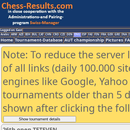
Logged on: Gast
Arabic
ARM
AZE
BIH
BUL
CAT
CHN
CRO
CZE
DEN
ENG
ESP
FAI
FIN
FRA
GER
GRE
INA
I
Home
Tournament-Database
AUT championship
Pictures
F
Note: To reduce the server 
of all links (daily 100.000 s
engines like Google, Yahoo a
tournaments older than 5 d
shown after clicking the fo
26th open TETEVEN