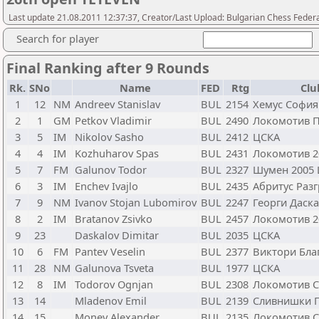
Last update 21.08.2011 12:37:37, Creator/Last Upload: Bulgarian Chess Feder
Search for player
Final Ranking after 9 Rounds
Rk.
SNo
Name
FED
Rtg
Clu
1
12
NM
Andreev Stanislav
BUL
2154
Хемус София
2
1
GM
Petkov Vladimir
BUL
2490
Локомотив 
3
5
IM
Nikolov Sasho
BUL
2412
ЦСКА
4
4
IM
Kozhuharov Spas
BUL
2431
Локомотив 2
5
7
FM
Galunov Todor
BUL
2327
Шумен 2005
6
3
IM
Enchev Ivajlo
BUL
2435
Абритус Раз
7
9
NM
Ivanov Stojan Lubomirov
BUL
2247
Георги Даск
8
2
IM
Bratanov Zsivko
BUL
2457
Локомотив 2
9
23
Daskalov Dimitar
BUL
2035
ЦСКА
10
6
FM
Pantev Veselin
BUL
2377
Виктори Бла
11
28
NM
Galunova Tsveta
BUL
1977
ЦСКА
12
8
IM
Todorov Ognjan
BUL
2308
Локомотив 
13
14
Mladenov Emil
BUL
2139
Сливнишки Г
14
15
Monev Alexander
BUL
2135
Локомотив 