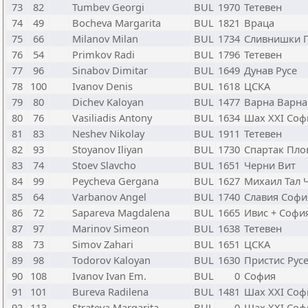
73
82
Tumbev Georgi
BUL
1970
Тетевен
74
49
Bocheva Margarita
BUL
1821
Враца
75
66
Milanov Milan
BUL
1734
Сливнишки Г
76
54
Primkov Radi
BUL
1796
Тетевен
77
96
Sinabov Dimitar
BUL
1649
Дунав Русе
78
100
Ivanov Denis
BUL
1618
ЦСКА
79
80
Dichev Kaloyan
BUL
1477
Варна Варна
80
76
Vasiliadis Antony
BUL
1634
Шах XXI Соф
81
83
Neshev Nikolay
BUL
1911
Тетевен
82
93
Stoyanov Iliyan
BUL
1730
Спартак Пло
83
74
Stoev Slavcho
BUL
1651
Черни Вит
84
99
Peycheva Gergana
BUL
1627
Михаил Тал 
85
64
Varbanov Angel
BUL
1740
Славия Софи
86
72
Sapareva Magdalena
BUL
1665
Ивис + Софи
87
97
Marinov Simeon
BUL
1638
Тетевен
88
73
Simov Zahari
BUL
1651
ЦСКА
89
98
Todorov Kaloyan
BUL
1630
Пристис Рус
90
108
Ivanov Ivan Em.
BUL
0
София
91
101
Bureva Radilena
BUL
1481
Шах XXI Соф
92
113
Strateva Margarita
BUL
0
Шах XXI Соф