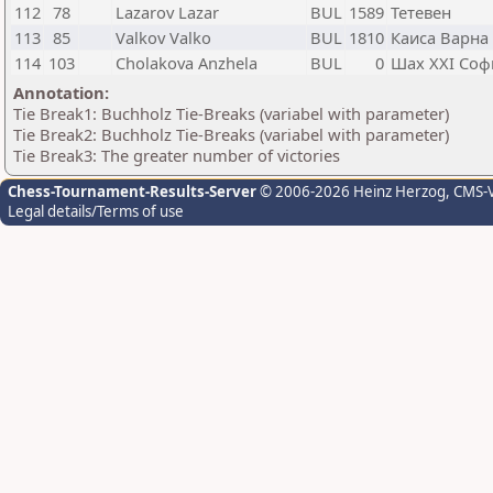
112
78
Lazarov Lazar
BUL
1589
Тетевен
113
85
Valkov Valko
BUL
1810
Каиса Варна
114
103
Cholakova Anzhela
BUL
0
Шах XXI Соф
Annotation:
Tie Break1: Buchholz Tie-Breaks (variabel with parameter)
Tie Break2: Buchholz Tie-Breaks (variabel with parameter)
Tie Break3: The greater number of victories
Chess-Tournament-Results-Server
© 2006-2026 Heinz Herzog
, CMS-
Legal details/Terms of use