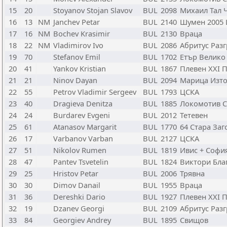
15
20
Stoyanov Stojan Slavov
BUL
2098
Михаил Тал 
16
13
NM
Janchev Petar
BUL
2140
Шумен 2005
17
16
NM
Bochev Krasimir
BUL
2130
Враца
18
22
NM
Vladimirov Ivo
BUL
2086
Абритус Раз
19
70
Stefanov Emil
BUL
1702
Етър Велико
20
41
Yankov Kristian
BUL
1867
Плевен XXI 
21
21
Ninov Dayan
BUL
2094
Марица Изто
22
55
Petrov Vladimir Sergeev
BUL
1793
ЦСКА
23
40
Dragieva Denitza
BUL
1885
Локомотив 
24
24
Burdarev Evgeni
BUL
2012
Тетевен
25
61
Atanasov Margarit
BUL
1770
64 Стара Заг
26
17
Varbanov Varban
BUL
2127
ЦСКА
27
51
Nikolov Rumen
BUL
1819
Ивис + Софи
28
47
Pantev Tsvetelin
BUL
1824
Виктори Бла
29
25
Hristov Petar
BUL
2006
Трявна
30
30
Dimov Danail
BUL
1955
Враца
31
36
Dereshki Dario
BUL
1927
Плевен XXI 
32
19
Dzanev Georgi
BUL
2109
Абритус Раз
33
84
Georgiev Andrey
BUL
1895
Свищов