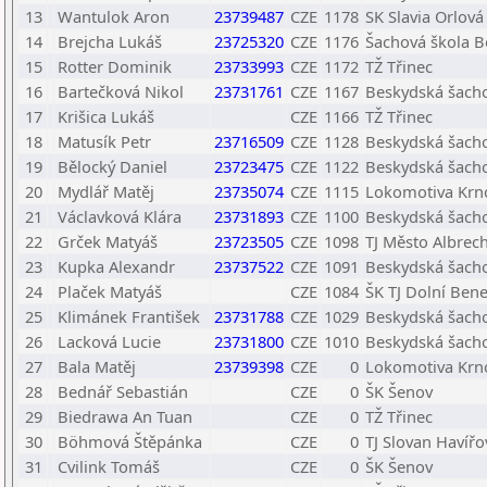
13
Wantulok Aron
23739487
CZE
1178
SK Slavia Orlová
14
Brejcha Lukáš
23725320
CZE
1176
Šachová škola B
15
Rotter Dominik
23733993
CZE
1172
TŽ Třinec
16
Bartečková Nikol
23731761
CZE
1167
Beskydská šacho
17
Krišica Lukáš
CZE
1166
TŽ Třinec
18
Matusík Petr
23716509
CZE
1128
Beskydská šacho
19
Bělocký Daniel
23723475
CZE
1122
Beskydská šacho
20
Mydlář Matěj
23735074
CZE
1115
Lokomotiva Krn
21
Václavková Klára
23731893
CZE
1100
Beskydská šacho
22
Grček Matyáš
23723505
CZE
1098
TJ Město Albrecht
23
Kupka Alexandr
23737522
CZE
1091
Beskydská šacho
24
Plaček Matyáš
CZE
1084
ŠK TJ Dolní Ben
25
Klimánek František
23731788
CZE
1029
Beskydská šacho
26
Lacková Lucie
23731800
CZE
1010
Beskydská šacho
27
Bala Matěj
23739398
CZE
0
Lokomotiva Krn
28
Bednář Sebastián
CZE
0
ŠK Šenov
29
Biedrawa An Tuan
CZE
0
TŽ Třinec
30
Böhmová Štěpánka
CZE
0
TJ Slovan Havířo
31
Cvilink Tomáš
CZE
0
ŠK Šenov