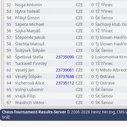
52
Noga Antonín
CZE
0
TŽ Třinec
53
Nytra Tadeáš
CZE
0
TŽ Třinec
54
Přibyl Šimon
CZE
0
ŠK Šenov
55
Sapeta Michael
CZE
0
Šachový klub Ost
56
Sojka Matyáš
CZE
0
TŽ Třinec
57
Ščeponéc Jakub
CZE
0
TJ Slovan Havířo
58
Šlachta Matouš
CZE
0
TJ Slovan Havířo
59
Šoltýsek Štěpán
CZE
0
ŠK Šenov
60
Špetlová Stella
23735090
CZE
0
Lokomotiva Krn
61
Tuckwell Finnley
CZE
0
TŽ Třinec
62
Veselý Jan
23739061
CZE
0
TJ Město Albrecht
63
Veselý Štěpán
23737638
CZE
0
TJ Ostrava
64
Vicherová Alice
23735112
CZE
0
TJ Ostrava
65
Volný Lubomír
CZE
0
ŠK Šenov
66
Vrajík Filip
CZE
0
ŠK Šenov
67
Waidlich Viktor
CZE
0
ŠK Šenov
Chess-Tournament-Results-Server
© 2006-2026 Heinz Herzog
, CMS-
tiráž