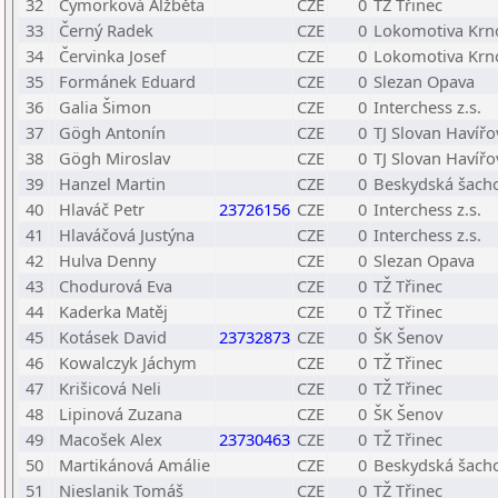
32
Cymorková Alžběta
CZE
0
TŽ Třinec
33
Černý Radek
CZE
0
Lokomotiva Krn
34
Červinka Josef
CZE
0
Lokomotiva Krn
35
Formánek Eduard
CZE
0
Slezan Opava
36
Galia Šimon
CZE
0
Interchess z.s.
37
Gögh Antonín
CZE
0
TJ Slovan Havířo
38
Gögh Miroslav
CZE
0
TJ Slovan Havířo
39
Hanzel Martin
CZE
0
Beskydská šacho
40
Hlaváč Petr
23726156
CZE
0
Interchess z.s.
41
Hlaváčová Justýna
CZE
0
Interchess z.s.
42
Hulva Denny
CZE
0
Slezan Opava
43
Chodurová Eva
CZE
0
TŽ Třinec
44
Kaderka Matěj
CZE
0
TŽ Třinec
45
Kotásek David
23732873
CZE
0
ŠK Šenov
46
Kowalczyk Jáchym
CZE
0
TŽ Třinec
47
Krišicová Neli
CZE
0
TŽ Třinec
48
Lipinová Zuzana
CZE
0
ŠK Šenov
49
Macošek Alex
23730463
CZE
0
TŽ Třinec
50
Martikánová Amálie
CZE
0
Beskydská šacho
51
Nieslanik Tomáš
CZE
0
TŽ Třinec