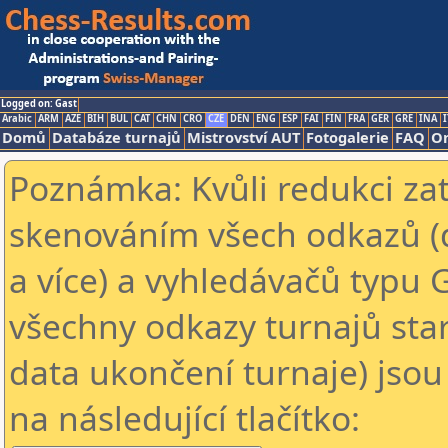
Logged on: Gast
Arabic
ARM
AZE
BIH
BUL
CAT
CHN
CRO
CZE
DEN
ENG
ESP
FAI
FIN
FRA
GER
GRE
INA
I
Domů
Databáze turnajů
Mistrovství AUT
Fotogalerie
FAQ
On
Poznámka: Kvůli redukci za
skenováním všech odkazů (
a více) a vyhledávačů typu 
všechny odkazy turnajů star
data ukončení turnaje) jsou
na následující tlačítko: