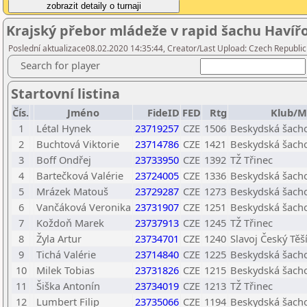
Krajský přebor mládeže v rapid šachu Havíř
Poslední aktualizace08.02.2020 14:35:44, Creator/Last Upload: Czech Republic
Search for player
Startovní listina
Čís.
Jméno
FideID
FED
Rtg
Klub/M
1
Létal Hynek
23719257
CZE
1506
Beskydská šacho
2
Buchtová Viktorie
23714786
CZE
1421
Beskydská šacho
3
Boff Ondřej
23733950
CZE
1392
TŽ Třinec
4
Bartečková Valérie
23724005
CZE
1336
Beskydská šacho
5
Mrázek Matouš
23729287
CZE
1273
Beskydská šacho
6
Vančáková Veronika
23731907
CZE
1251
Beskydská šacho
7
Koždoň Marek
23737913
CZE
1245
TŽ Třinec
8
Žyla Artur
23734701
CZE
1240
Slavoj Český Těš
9
Tichá Valérie
23714840
CZE
1225
Beskydská šacho
10
Milek Tobias
23731826
CZE
1215
Beskydská šacho
11
Šiška Antonín
23734019
CZE
1213
TŽ Třinec
12
Lumbert Filip
23735066
CZE
1194
Beskydská šacho