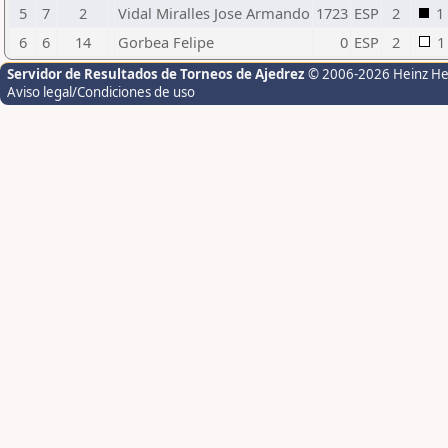
5
7
2
Vidal Miralles Jose Armando
1723
ESP
2
1
6
6
14
Gorbea Felipe
0
ESP
2
1
Servidor de Resultados de Torneos de Ajedrez
© 2006-2026 Heinz H
Aviso legal/Condiciones de uso