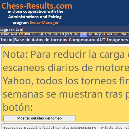
Logged on: Gast
Arabic
ARM
AZE
BIH
BUL
CAT
CHN
CRO
CZE
DEN
ENG
ESP
FAI
FIN
FRA
GER
GRE
INA
I
Inicio
Base de datos de torneos
Campeonato AUT
Imágenes
Nota: Para reducir la carga 
escaneos diarios de motor
Yahoo, todos los torneos f
semanas se muestran tras p
botón:
Torneo Semi-rápidas de FEBRERO - Club de aj