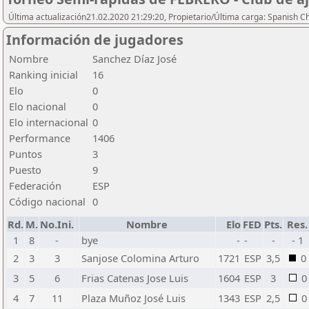
Última actualización21.02.2020 21:29:20, Propietario/Última carga: Spanish C
Información de jugadores
Nombre
Sanchez Díaz José
Ranking inicial
16
Elo
0
Elo nacional
0
Elo internacional
0
Performance
1406
Puntos
3
Puesto
9
Federación
ESP
Código nacional
0
Rd.
M.
No.Ini.
Nombre
Elo
FED
Pts.
Res.
1
8
-
bye
-
-
-
- 1
2
3
3
Sanjose Colomina Arturo
1721
ESP
3,5
0
3
5
6
Frias Catenas Jose Luis
1604
ESP
3
0
4
7
11
Plaza Muñoz José Luis
1343
ESP
2,5
0