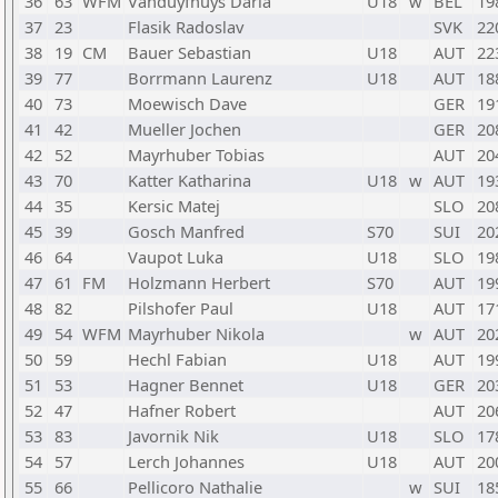
36
63
WFM
Vanduyfhuys Daria
U18
w
BEL
19
37
23
Flasik Radoslav
SVK
22
38
19
CM
Bauer Sebastian
U18
AUT
22
39
77
Borrmann Laurenz
U18
AUT
18
40
73
Moewisch Dave
GER
19
41
42
Mueller Jochen
GER
20
42
52
Mayrhuber Tobias
AUT
20
43
70
Katter Katharina
U18
w
AUT
19
44
35
Kersic Matej
SLO
20
45
39
Gosch Manfred
S70
SUI
20
46
64
Vaupot Luka
U18
SLO
19
47
61
FM
Holzmann Herbert
S70
AUT
19
48
82
Pilshofer Paul
U18
AUT
17
49
54
WFM
Mayrhuber Nikola
w
AUT
20
50
59
Hechl Fabian
U18
AUT
19
51
53
Hagner Bennet
U18
GER
20
52
47
Hafner Robert
AUT
20
53
83
Javornik Nik
U18
SLO
17
54
57
Lerch Johannes
U18
AUT
20
55
66
Pellicoro Nathalie
w
SUI
18