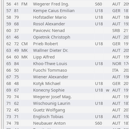
56
41
FM
Wegerer Fred Ing.
S60
AUT
20
57
81
Kempe Caius Emilian
U18
GER
18
58
79
Hofstadler Mario
U18
AUT
18
59
68
Rosol Alexander
U18
AUT
19
60
37
Pavicevic Nenad
SRB
21
61
46
Opietnik Christoph
AUT
20
62
72
CM
Prieb Robert
U18
GER
19
63
49
MK
Wallner Dieter Dr.
AUT
20
64
60
MK
Lipp Alfred
AUT
19
65
84
Khoo-Thwe Louis
U18
NOR
17
66
50
Fuochi Tommaso
ITA
20
67
75
Wiener Alexander
AUT
19
68
48
Kotyk Michael
U18
GER
20
69
67
Konecny Sophie
U18
w
AUT
19
70
74
Wegerer Josef Mag.
AUT
19
71
62
Wischounig Laurin
U18
AUT
18
72
45
Guetz Wolfgang
AUT
20
73
71
Englisch Tobias
U18
AUT
19
74
78
Neubauer Anton
S60
AUT
18