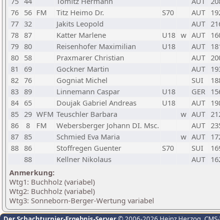
75
44
Tomitz Hermann
AUT
20
76
56
FM
Titz Heimo Dr.
S70
AUT
19
77
32
Jakits Leopold
AUT
21
78
87
Katter Marlene
U18
w
AUT
16
79
80
Reisenhofer Maximilian
U18
AUT
18
80
58
Praxmarer Christian
AUT
20
81
69
Gockner Martin
AUT
19
82
76
Gogniat Michel
SUI
18
83
89
Linnemann Caspar
U18
GER
15
84
65
Doujak Gabriel Andreas
U18
AUT
19
85
29
WFM
Teuschler Barbara
w
AUT
21
86
8
FM
Webersberger Johann DI. Msc.
AUT
23
87
85
Schmied Eva Maria
w
AUT
17
88
86
Stoffregen Guenter
S70
SUI
16
88
Kellner Nikolaus
AUT
16
Anmerkung:
Wtg1: Buchholz (variabel)
Wtg2: Buchholz (variabel)
Wtg3: Sonneborn-Berger-Wertung variabel
Der Schachturnier-Ergebnis-Server
© 2006-2026 Heinz Herzog
, CMS