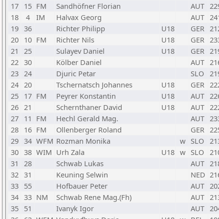
17
15
FM
Sandhöfner Florian
AUT
22
18
4
IM
Halvax Georg
AUT
24
19
36
Richter Philipp
U18
GER
21
20
10
FM
Richter Nils
U18
GER
23
21
25
Sulayev Daniel
U18
GER
21
22
30
Kölber Daniel
AUT
21
23
24
Djuric Petar
SLO
21
24
20
Tschernatsch Johannes
U18
GER
22
25
17
FM
Peyrer Konstantin
U18
AUT
22
26
21
Schernthaner David
U18
AUT
22
27
11
FM
Hechl Gerald Mag.
AUT
23
28
16
FM
Ollenberger Roland
GER
22
29
34
WFM
Rozman Monika
w
SLO
21
30
38
WIM
Urh Zala
U18
w
SLO
21
31
28
Schwab Lukas
AUT
21
32
31
Keuning Selwin
NED
21
33
55
Hofbauer Peter
AUT
20
34
33
NM
Schwab Rene Mag.(Fh)
AUT
21
35
51
Ivanyk Igor
AUT
20