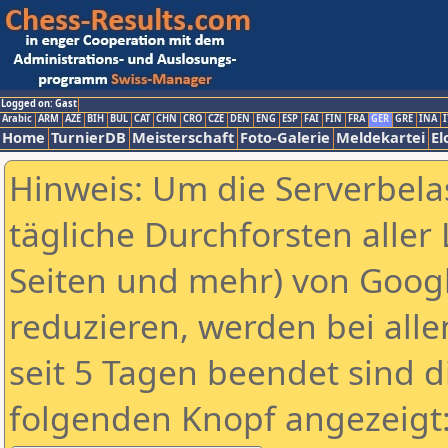
Logged on: Gast
Arabic
ARM
AZE
BIH
BUL
CAT
CHN
CRO
CZE
DEN
ENG
ESP
FAI
FIN
FRA
GER
GRE
INA
I
Home
TurnierDB
Meisterschaft
Foto-Galerie
Meldekartei
El
Hinweis: Um die Serverbela
tägliche Durchforsten aller 
Seiten und mehr) von Goog
reduzieren, werden bei alle
seit 5 Tagen beendet sind d
folgenden Knopf angezeigt