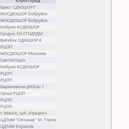
Клуб/Город
Брест СДЮШОР7
МОСДЮШОР Бобруйск
МОСДЮШОР Бобруйск
Кобрин КСДЮШОР
Гродно УО ГГОДТДМ
Витебск СДЮШОР 8
РЦОП
МОСДЮШОР Могилев
Светлогорск
Кобрин КСДЮШОР
РЦОП
РЦОП
Барановичи ДЮСШ 1
Орша РЦОП
РЦОП
РЦОП
г. Минск, ШК «Режанс»
ЦДТиМ "Свiтанак" М. Горка
ЦДТиМ Борисов