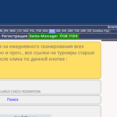
Servert
TA
JPN
MKD
LTU
NED
POL
POR
ROU
RUS
SRB
SVK
SWE
TUR
UKR
VIE
FontSize:11pt
 Регистрация
Swiss-Manager
ÖSB
FIDE
з-за ежедневного сканирования всех
o и проч., все ссылки на турниры старше
сле клика по данной кнопке :
BELARUS CHESS FEDERATION
Поиск