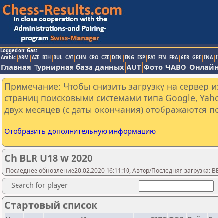
Logged on: Gast
Arabic
ARM
AZE
BIH
BUL
CAT
CHN
CRO
CZE
DEN
ENG
ESP
FAI
FIN
FRA
GER
GRE
INA
I
Главная
Турнирная база данных
AUT
Фото
ЧАВО
Онлайн
Примечание: Чтобы снизить загрузку на сервер и
страниц поисковыми системами типа Google, Yaho
двух месяцев (с даты окончания) отображаются по
Отобразить дополнительную информацию
Ch BLR U18 w 2020
Последнее обновление20.02.2020 16:11:10, Автор/Последняя загрузка: 
Search for player
Стартовый список