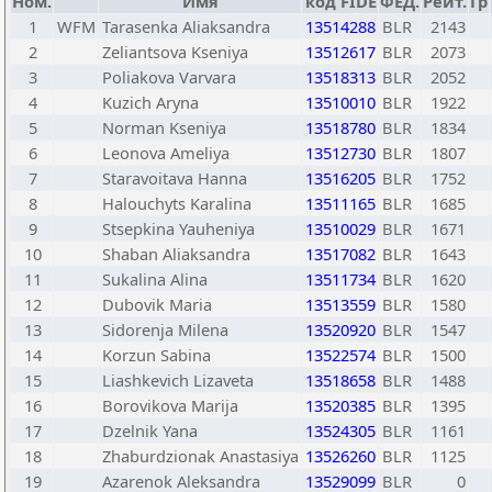
Ном.
Имя
код FIDE
ФЕД.
Рейт.
Гр
1
WFM
Tarasenka Aliaksandra
13514288
BLR
2143
2
Zeliantsova Kseniya
13512617
BLR
2073
3
Poliakova Varvara
13518313
BLR
2052
4
Kuzich Aryna
13510010
BLR
1922
5
Norman Kseniya
13518780
BLR
1834
6
Leonova Ameliya
13512730
BLR
1807
7
Staravoitava Hanna
13516205
BLR
1752
8
Halouchyts Karalina
13511165
BLR
1685
9
Stsepkina Yauheniya
13510029
BLR
1671
10
Shaban Aliaksandra
13517082
BLR
1643
11
Sukalina Alina
13511734
BLR
1620
12
Dubovik Maria
13513559
BLR
1580
13
Sidorenja Milena
13520920
BLR
1547
14
Korzun Sabina
13522574
BLR
1500
15
Liashkevich Lizaveta
13518658
BLR
1488
16
Borovikova Marija
13520385
BLR
1395
17
Dzelnik Yana
13524305
BLR
1161
18
Zhaburdzionak Anastasiya
13526260
BLR
1125
19
Azarenok Aleksandra
13529099
BLR
0