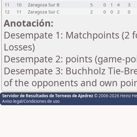
11
10
Zaragoza Sur B
5
0
1
4
3
12
11
Zaragoza Sur C
2
0
0
2
0
Anotación:
Desempate 1: Matchpoints (2 fo
Losses)
Desempate 2: points (game-poi
Desempate 3: Buchholz Tie-Bre
of the opponents and own poin
Servidor de Resultados de Torneos de Ajedrez
© 2006-2026 Heinz H
Aviso legal/Condiciones de uso