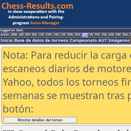
Logged on: Gast
Arabic
ARM
AZE
BIH
BUL
CAT
CHN
CRO
CZE
DEN
ENG
ESP
FAI
FIN
FRA
GER
GRE
INA
I
Inicio
Base de datos de torneos
Campeonato AUT
Imágenes
Nota: Para reducir la carga 
escaneos diarios de motor
Yahoo, todos los torneos f
semanas se muestran tras p
botón: