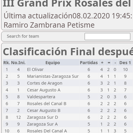
III Grand Prix Rosales de
Última actualización08.02.2020 19:45:
Ramiro Zambrana Petisme
Search for team
Clasificación Final despu
Rk.
No.Ini.
Equipo
Partidas
+
=
-
Des 1
1
4
El Olivar
6
4
2
0
10
2
5
Marianistas-Zaragoza Sur
6
4
1
1
9
3
3
Cortes de Aragon
6
3
2
1
8
4
1
Cesar Augusto A
6
3
1
2
7
5
8
Valdespartera
5
2
0
3
6
6
7
Rosales del Canal B
6
2
2
2
6
7
2
Cesar Augusto B
6
2
2
2
6
8
12
Zaragoza Sur D
6
2
2
2
6
9
9
Zaragoza Sur A
5
1
2
2
6
10
6
Rosales Del Canal A
5
1
1
3
5