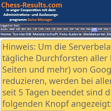
Logged on: Gast
Arabic
ARM
AZE
BIH
BUL
CAT
CHN
CRO
CZE
DEN
ENG
ESP
FAI
FIN
FRA
GER
GRE
INA
I
Home
TurnierDB
Meisterschaft
Foto-Galerie
Meldekartei
El
Hinweis: Um die Serverbel
tägliche Durchforsten aller 
Seiten und mehr) von Goog
reduzieren, werden bei alle
seit 5 Tagen beendet sind d
folgenden Knopf angezeigt