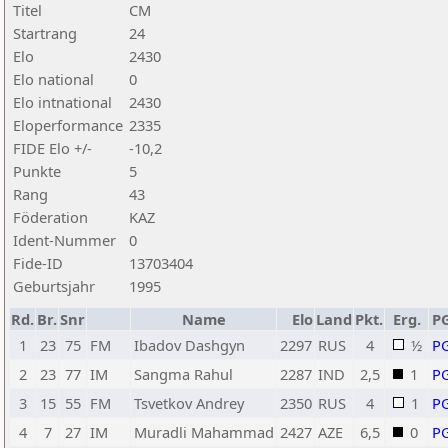
Titel
CM
Startrang
24
Elo
2430
Elo national
0
Elo intnational
2430
Eloperformance
2335
FIDE Elo +/-
-10,2
Punkte
5
Rang
43
Föderation
KAZ
Ident-Nummer
0
Fide-ID
13703404
Geburtsjahr
1995
Rd.
Br.
Snr
Name
Elo
Land
Pkt.
Erg.
P
1
23
75
FM
Ibadov Dashgyn
2297
RUS
4
½
P
2
23
77
IM
Sangma Rahul
2287
IND
2,5
1
P
3
15
55
FM
Tsvetkov Andrey
2350
RUS
4
1
P
4
7
27
IM
Muradli Mahammad
2427
AZE
6,5
0
P