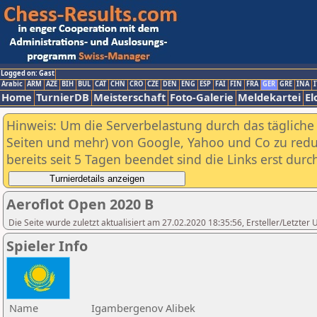
Logged on: Gast
Arabic
ARM
AZE
BIH
BUL
CAT
CHN
CRO
CZE
DEN
ENG
ESP
FAI
FIN
FRA
GER
GRE
INA
I
Home
TurnierDB
Meisterschaft
Foto-Galerie
Meldekartei
El
Hinweis: Um die Serverbelastung durch das tägliche D
Seiten und mehr) von Google, Yahoo und Co zu reduz
bereits seit 5 Tagen beendet sind die Links erst dur
Aeroflot Open 2020 B
Die Seite wurde zuletzt aktualisiert am 27.02.2020 18:35:56, Ersteller/Letzter
Spieler Info
Name
Igambergenov Alibek