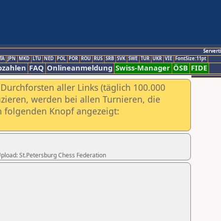
Servert
TA
JPN
MKD
LTU
NED
POL
POR
ROU
RUS
SRB
SVK
SWE
TUR
UKR
VIE
FontSize:11pt
ozahlen
FAQ
Onlineanmeldung
Swiss-Manager
ÖSB
FIDE
urchforsten aller Links (täglich 100.000
ieren, werden bei allen Turnieren, die
ch folgenden Knopf angezeigt:
 Upload: St.Petersburg Chess Federation