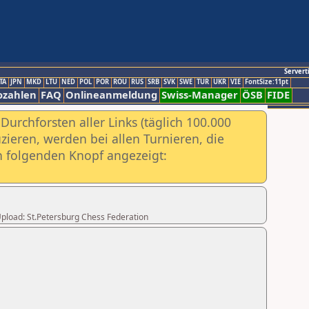
Servert
TA
JPN
MKD
LTU
NED
POL
POR
ROU
RUS
SRB
SVK
SWE
TUR
UKR
VIE
FontSize:11pt
ozahlen
FAQ
Onlineanmeldung
Swiss-Manager
ÖSB
FIDE
urchforsten aller Links (täglich 100.000
ieren, werden bei allen Turnieren, die
ch folgenden Knopf angezeigt:
 Upload: St.Petersburg Chess Federation