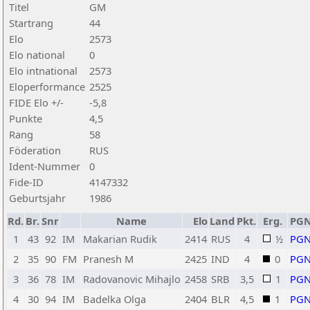
Titel
GM
Startrang
44
Elo
2573
Elo national
0
Elo intnational
2573
Eloperformance
2525
FIDE Elo +/-
-5,8
Punkte
4,5
Rang
58
Föderation
RUS
Ident-Nummer
0
Fide-ID
4147332
Geburtsjahr
1986
Rd.
Br.
Snr
Name
Elo
Land
Pkt.
Erg.
PG
1
43
92
IM
Makarian Rudik
2414
RUS
4
½
PG
2
35
90
FM
Pranesh M
2425
IND
4
0
PG
3
36
78
IM
Radovanovic Mihajlo
2458
SRB
3,5
1
PG
4
30
94
IM
Badelka Olga
2404
BLR
4,5
1
PG