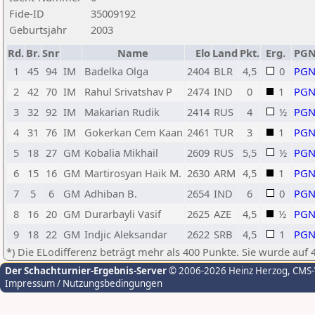
Fide-ID
35009192
Geburtsjahr
2003
Rd.
Br.
Snr
Name
Elo
Land
Pkt.
Erg.
PG
1
45
94
IM
Badelka Olga
2404
BLR
4,5
0
PG
2
42
70
IM
Rahul Srivatshav P
2474
IND
0
1
PG
3
32
92
IM
Makarian Rudik
2414
RUS
4
½
PG
4
31
76
IM
Gokerkan Cem Kaan
2461
TUR
3
1
PG
5
18
27
GM
Kobalia Mikhail
2609
RUS
5,5
½
PG
6
15
16
GM
Martirosyan Haik M.
2630
ARM
4,5
1
PG
7
5
6
GM
Adhiban B.
2654
IND
6
0
PG
8
16
20
GM
Durarbayli Vasif
2625
AZE
4,5
½
PG
9
18
22
GM
Indjic Aleksandar
2622
SRB
4,5
1
PG
*) Die ELodifferenz beträgt mehr als 400 Punkte. Sie wurde auf 
Der Schachturnier-Ergebnis-Server
© 2006-2026 Heinz Herzog
, CMS
Impressum / Nutzungsbedingungen