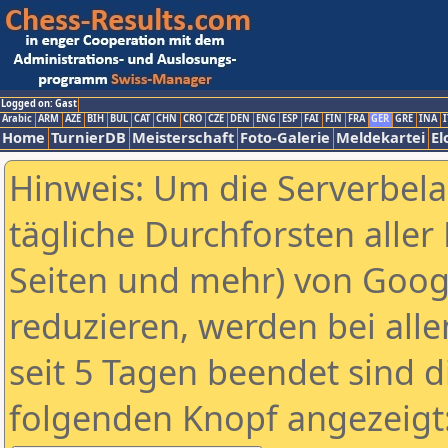
Logged on: Gast
Arabic
ARM
AZE
BIH
BUL
CAT
CHN
CRO
CZE
DEN
ENG
ESP
FAI
FIN
FRA
GER
GRE
INA
I
Home
TurnierDB
Meisterschaft
Foto-Galerie
Meldekartei
El
Hinweis: Um die Serverbel
tägliche Durchforsten aller 
Seiten und mehr) von Goog
reduzieren, werden bei alle
seit 5 Tagen beendet sind d
folgenden Knopf angezeigt