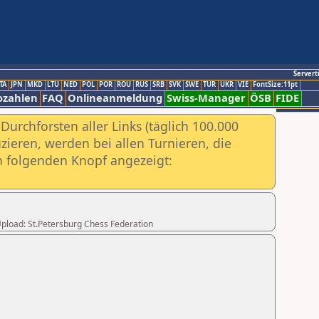
Servert
TA
JPN
MKD
LTU
NED
POL
POR
ROU
RUS
SRB
SVK
SWE
TUR
UKR
VIE
FontSize:11pt
ozahlen
FAQ
Onlineanmeldung
Swiss-Manager
ÖSB
FIDE
urchforsten aller Links (täglich 100.000
ieren, werden bei allen Turnieren, die
ch folgenden Knopf angezeigt:
 Upload: St.Petersburg Chess Federation