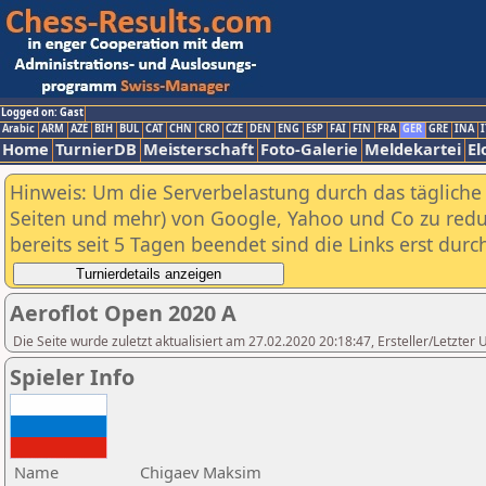
Logged on: Gast
Arabic
ARM
AZE
BIH
BUL
CAT
CHN
CRO
CZE
DEN
ENG
ESP
FAI
FIN
FRA
GER
GRE
INA
I
Home
TurnierDB
Meisterschaft
Foto-Galerie
Meldekartei
El
Hinweis: Um die Serverbelastung durch das tägliche D
Seiten und mehr) von Google, Yahoo und Co zu reduz
bereits seit 5 Tagen beendet sind die Links erst dur
Aeroflot Open 2020 A
Die Seite wurde zuletzt aktualisiert am 27.02.2020 20:18:47, Ersteller/Letzter
Spieler Info
Name
Chigaev Maksim