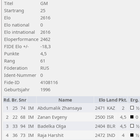
Titel
GM
Startrang
25
Elo
2616
Elo national
0
Elo intnational
2616
Eloperformance
2462
FIDE Elo +/-
-18,3
Punkte
4,5
Rang
61
Föderation
RUS
Ident-Nummer
0
Fide-ID
4108116
Geburtsjahr
1996
Rd.
Br.
Snr
Name
Elo
Land
Pkt.
Erg.
1
25
74
IM
Abdumalik Zhansaya
2471
KAZ
2
½
2
22
68
IM
Zanan Evgeny
2500
ISR
4,5
0
3
33
94
IM
Badelka Olga
2404
BLR
4,5
½
4
36
73
IM
Raja Harshit
2472
IND
4
½