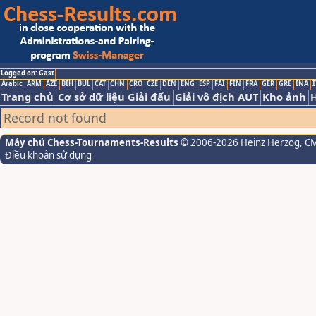
Logged on: Gast
Arabic
ARM
AZE
BIH
BUL
CAT
CHN
CRO
CZE
DEN
ENG
ESP
FAI
FIN
FRA
GER
GRE
INA
I
Trang chủ
Cơ sở dữ liệu Giải đấu
Giải vô địch AUT
Kho ảnh
H
Record not found
Máy chủ Chess-Tournaments-Results
© 2006-2026 Heinz Herzog
, C
Điều khoản sử dụng