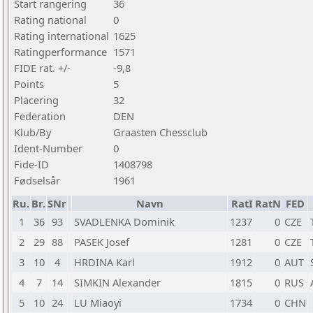
Start rangering
36
Rating national
0
Rating international
1625
Ratingperformance
1571
FIDE rat. +/-
-9,8
Points
5
Placering
32
Federation
DEN
Klub/By
Graasten Chessclub
Ident-Number
0
Fide-ID
1408798
Fødselsår
1961
Ru.
Br.
SNr
Navn
RatI
RatN
FED
1
36
93
SVADLENKA Dominik
1237
0
CZE
2
29
88
PASEK Josef
1281
0
CZE
3
10
4
HRDINA Karl
1912
0
AUT
4
7
14
SIMKIN Alexander
1815
0
RUS
5
10
24
LU Miaoyi
1734
0
CHN