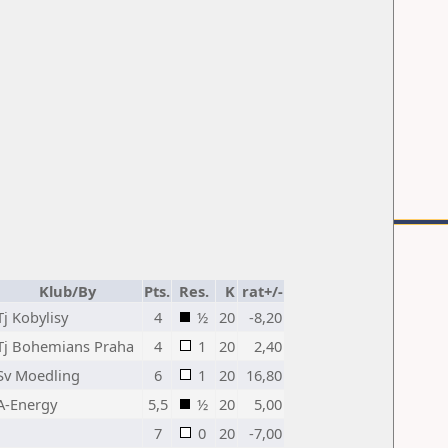
Klub/By
Pts.
Res.
K
rat+/-
Tj Kobylisy
4
½
20
-8,20
Tj Bohemians Praha
4
1
20
2,40
Sv Moedling
6
1
20
16,80
A-Energy
5,5
½
20
5,00
7
0
20
-7,00