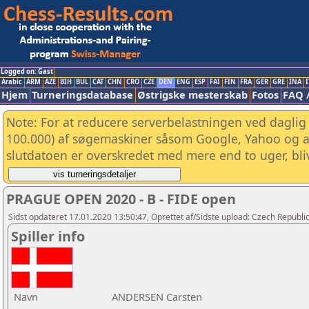
Logged on: Gast
Arabic
ARM
AZE
BIH
BUL
CAT
CHN
CRO
CZE
DEN
ENG
ESP
FAI
FIN
FRA
GER
GRE
INA
I
Hjem
Turneringsdatabase
Østrigske mesterskab
Fotos
FAQ 
Note: For at reducere serverbelastningen ved daglig 
100.000) af søgemaskiner såsom Google, Yahoo og and
slutdatoen er overskredet med mere end to uger, bliv
PRAGUE OPEN 2020 - B - FIDE open
Sidst opdateret 17.01.2020 13:50:47, Oprettet af/Sidste upload: Czech Republic
Spiller info
Navn
ANDERSEN Carsten