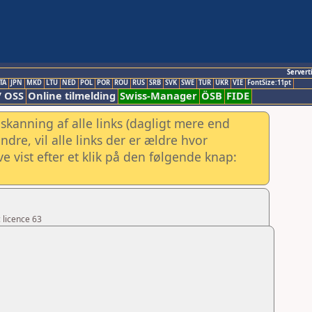
Servert
TA
JPN
MKD
LTU
NED
POL
POR
ROU
RUS
SRB
SVK
SWE
TUR
UKR
VIE
FontSize:11pt
/ OSS
Online tilmelding
Swiss-Manager
ÖSB
FIDE
skanning af alle links (dagligt mere end
re, vil alle links der er ældre hvor
e vist efter et klik på den følgende knap:
 licence 63