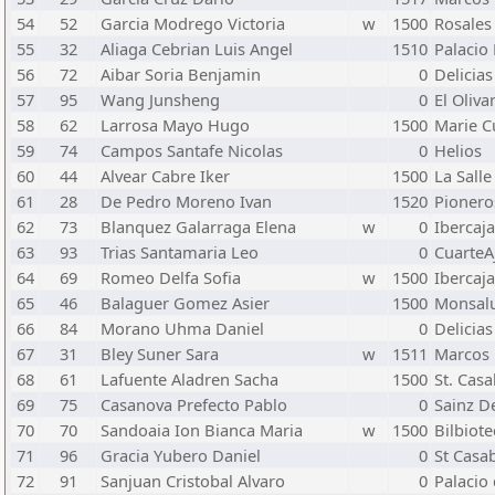
54
52
Garcia Modrego Victoria
w
1500
Rosales
55
32
Aliaga Cebrian Luis Angel
1510
Palacio
56
72
Aibar Soria Benjamin
0
Delicias
57
95
Wang Junsheng
0
El Oliva
58
62
Larrosa Mayo Hugo
1500
Marie C
59
74
Campos Santafe Nicolas
0
Helios
60
44
Alvear Cabre Iker
1500
La Sall
61
28
De Pedro Moreno Ivan
1520
Pionero
62
73
Blanquez Galarraga Elena
w
0
Ibercaja
63
93
Trias Santamaria Leo
0
CuarteA
64
69
Romeo Delfa Sofia
w
1500
Ibercaja
65
46
Balaguer Gomez Asier
1500
Monsal
66
84
Morano Uhma Daniel
0
Delicias
67
31
Bley Suner Sara
w
1511
Marcos 
68
61
Lafuente Aladren Sacha
1500
St. Cas
69
75
Casanova Prefecto Pablo
0
Sainz D
70
70
Sandoaia Ion Bianca Maria
w
1500
Bilbiote
71
96
Gracia Yubero Daniel
0
St Casa
72
91
Sanjuan Cristobal Alvaro
0
Palacio