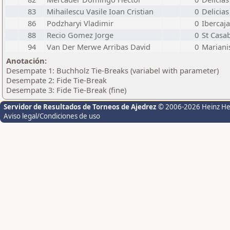
83
Mihailescu Vasile Ioan Cristian
0
Delicias
86
Podzharyi Vladimir
0
Ibercaja
88
Recio Gomez Jorge
0
St Casa
94
Van Der Merwe Arribas David
0
Mariani
Anotación:
Desempate 1: Buchholz Tie-Breaks (variabel with parameter)
Desempate 2: Fide Tie-Break
Desempate 3: Fide Tie-Break (fine)
Servidor de Resultados de Torneos de Ajedrez
© 2006-2026 Heinz H
Aviso legal/Condiciones de uso