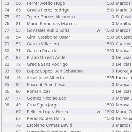
73
50
Ferrer Acedo Hugo
1500
Marcos 
74
65
Gracia Perez Rodrigo
1500
Marie C
75
92
Tejero Garces Alejandro
0
St Casa
76
81
Marin Paradinas Marcos
0
Miralb
77
55
Gonzalez Rubio Sofia
w
1500
Marcos 
78
54
Giral Casabona Oscar
1500
St Casa
79
53
Garcia Villar Jon
1500
Cuartea
80
51
Garcea Ricardo
1500
Monsal
81
87
Prado Urresti Ander
0
Delicias
82
78
Gracia Sanz Rodrigo
0
Delicias
83
80
Lopez Lopez Juan Sebastian
0
Ibercaja
84
16
Arnal Julve Alberto
1555
Ibercaja
85
85
Pascual Pueo Cesar
0
Monsal
86
90
Roman Izas
0
Delicias
87
77
Gomez Nicolao Leo
0
Monsal
88
49
Cruz Egea Jorge
1500
Monsal
67
Pellicer Lopez Nerea
w
1500
Marie C
68
Perez Robles Dario
1500
Dr. Azu
76
Escolano Ormaz David
0
Marcos 
82
Mercader Domingo Hector
0
Delicias