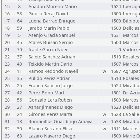
15
8
Anadon Moreno Mario
1624
Ibercaja
16
58
Gracia Recaj David
1500
Ibercaja
17
64
Luena Barrao Enrique
1500
Bilbiote
18
59
Jarabo Marin Pablo
1500
Delicias
19
5
Asenjo Gracia Samuel
1631
Marcos 
20
45
Atares Buisan Sergio
1500
Marcos 
21
79
Iralde Garcia Nuei
0
Vadorre
22
37
Salete Sanchez Adrian
1510
Rosales
23
40
Teixido Martin Dario
1507
Marcos 
24
11
Ramos Redondo Nayeli
w
1587
Agrupa
25
35
Pulido Perez Adrian
1510
Rosales
26
25
Franco Sancho Jorge
1524
Miralb
27
42
Perez Bono Marti
1501
Dr. Azu
28
56
Gonzalo Lera Ruben
1500
Marcos 
29
27
Aznar Jimenez Diego
1520
Delicias
30
24
Girones Perez Marta
w
1528
La Sall
31
18
Romanillos Guardingo Amaya
w
1538
Miralb
32
30
Blanco Serrano Elisa
w
1511
Marcos 
33
63
Lazaro Navarro Diego
1500
Marie C