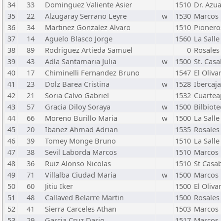
34
33
Dominguez Valiente Asier
1510
Dr. Azu
35
22
Alzugaray Serrano Leyre
w
1530
Marcos 
36
34
Martinez Gonzalez Alvaro
1510
Pionero
37
14
Aguelo Blasco Jorge
1560
La Sall
38
89
Rodriguez Artieda Samuel
0
Rosales
39
43
Adla Santamaria Julia
w
1500
St. Cas
40
17
Chiminelli Fernandez Bruno
1547
El Oliva
41
23
Dolz Barea Cristina
w
1528
Ibercaja
42
21
Soria Calvo Gabriel
1532
Cuartea
43
57
Gracia Diloy Soraya
w
1500
Bilbiote
44
66
Moreno Burillo Maria
w
1500
La Sall
45
20
Ibanez Ahmad Adrian
1535
Rosales
46
39
Tomey Monge Bruno
1510
La Sall
47
38
Sevil Laborda Marcos
1510
Marcos 
48
36
Ruiz Alonso Nicolas
1510
St Casa
49
71
Villalba Ciudad Maria
w
1500
Marcos 
50
60
Jitiu Iker
1500
El Oliva
51
48
Callaved Belarre Martin
1500
Rosales
52
41
Sierra Carceles Athan
1503
Marcos 
53
29
Garcia Cruz Dario
1517
Marcos 