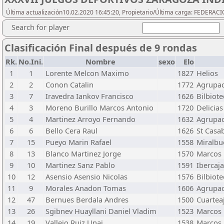
Última actualización10.02.2020 16:45:20, Propietario/Última carga: FEDER
Search for player
Clasificación Final después de 9 rondas
Rk.
No.Ini.
Nombre
sexo
Elo
1
1
Lorente Melcon Maximo
1827
Helios
2
2
Conon Catalin
1772
Agrupa
3
7
Iravedra Iankov Francisco
1626
Bilbiote
4
3
Moreno Burillo Marcos Antonio
1720
Delicias
5
4
Martinez Arroyo Fernando
1632
Agrupa
6
6
Bello Cera Raul
1626
St Casa
7
15
Pueyo Marin Rafael
1558
Miralb
8
13
Blanco Martinez Jorge
1570
Marcos 
9
10
Martinez Sanz Pablo
1591
Ibercaja
10
12
Asensio Asensio Nicolas
1576
Bilbiote
11
9
Morales Anadon Tomas
1606
Agrupa
12
47
Bernues Berdala Andres
1500
Cuartea
13
26
Sgibnev Huayllani Daniel Vladim
1523
Marcos 
14
19
Vallejo Ruiz Unai
1538
Marcos 