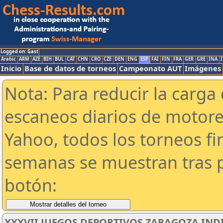
Logged on: Gast
Arabic
ARM
AZE
BIH
BUL
CAT
CHN
CRO
CZE
DEN
ENG
ESP
FAI
FIN
FRA
GER
GRE
INA
I
Inicio
Base de datos de torneos
Campeonato AUT
Imágenes
Nota: Para reducir la carga 
escaneos diarios de motor
Yahoo, todos los torneos f
semanas se muestran tras p
botón:
XXXVII JUEGOS DEPORTIVOS ZARAGOZA IND