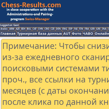
Logged on: Gast
Arabic
ARM
AZE
BIH
BUL
CAT
CHN
CRO
CZE
DEN
ENG
ESP
FAI
FIN
FRA
GER
GRE
INA
I
Главная
Турнирная база данных
AUT
Фото
ЧАВО
Онлайн
Примечание: Чтобы снизи
из-за ежедневного скани
поисковыми системами ти
проч., все ссылки на тур
месяцев (с даты окончан
после клика по данной кн