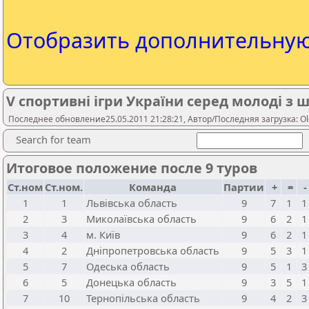
Отобразить дополнительну
V спортивні ігри України серед молоді з 
Последнее обновление25.05.2011 21:28:21, Автор/Последняя загрузка: Ol
Search for team
Итоговое положение после 9 туров
Ст.ном
Ст.ном.
Команда
Партии
+
=
1
1
Львівська область
9
7
1
1
2
3
Миколаївська область
9
6
2
1
3
4
м. Київ
9
6
2
1
4
2
Дніпропетровська область
9
5
3
1
5
7
Одеська область
9
5
1
3
6
5
Донецька область
9
3
5
1
7
10
Тернопільська область
9
4
2
3