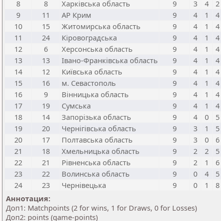
8
8
Харківська область
9
3
4
2
9
11
АР Крим
9
4
1
4
10
15
Житомирська область
9
4
1
4
11
24
Кіровоградська
9
4
1
4
12
6
Херсонська область
9
4
1
4
13
13
Івано-Франківська область
9
4
1
4
14
12
Київська область
9
4
1
4
15
16
м. Севастополь
9
4
1
4
16
9
Вінницька область
9
4
1
4
17
19
Сумська
9
4
1
4
18
14
Запорізька область
9
4
0
5
19
20
Чернігівська область
9
3
1
5
20
17
Полтавська область
9
3
0
6
21
18
Хмельницька область
9
2
2
5
22
21
Рівненська область
9
2
1
6
23
22
Волинська область
9
0
4
5
24
23
Чернівецька
9
0
1
8
Аннотация:
Доп1: Matchpoints (2 for wins, 1 for Draws, 0 for Losses)
Доп2: points (game-points)