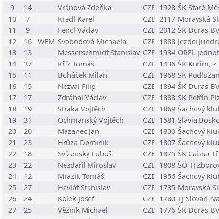
9
14
Vránová Zdeňka
CZE
1928
ŠK Staré Mě
10
7
Kredl Karel
CZE
2117
Moravská Sl
11
9
Fencl Václav
CZE
2012
ŠK Duras B
12
16
WFM
Svobodová Michaela
CZE
1888
Jezdci Jundr
13
13
Messerschmidt Stanislav
CZE
1934
OREL jedno
14
37
Kříž Tomáš
CZE
1436
ŠK Kuřim, z.
15
11
Boháček Milan
CZE
1968
SK Podlužan
16
15
Nezval Filip
CZE
1894
ŠK Duras B
17
17
Zdráhal Václav
CZE
1888
SK Petřín Pl
18
19
Straka Vojtěch
CZE
1869
Šachový klu
19
31
Ochmanský Vojtěch
CZE
1581
Slavia Bosko
20
20
Mazanec Jan
CZE
1830
Šachový klu
21
23
Hrůza Dominik
CZE
1807
Šachový klu
22
18
Svíženský Luboš
CZE
1875
ŠK Caissa Tř
23
22
Nezdařil Miroslav
CZE
1808
ŠO TJ Zboro
24
12
Mrazík Tomáš
CZE
1956
Šachový klu
25
27
Havlát Stanislav
CZE
1735
Moravská Sl
26
24
Kolek Josef
CZE
1780
TJ Slovan Iv
27
25
Věžník Michael
CZE
1776
ŠK Duras B