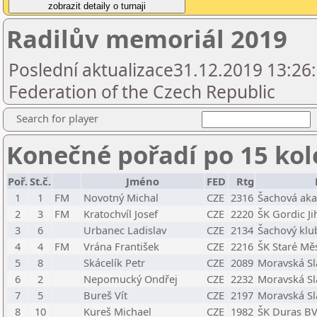
Radilův memoriál 2019
Poslední aktualizace31.12.2019 13:26
Federation of the Czech Republic
Search for player
Konečné pořadí po 15 kol
Poř.
St.č.
Jméno
FED
Rtg
1
1
FM
Novotný Michal
CZE
2316
Šachová aka
2
3
FM
Kratochvíl Josef
CZE
2220
ŠK Gordic Ji
3
6
Urbanec Ladislav
CZE
2134
Šachový klu
4
4
FM
Vrána František
CZE
2216
ŠK Staré Mě
5
8
Skácelík Petr
CZE
2089
Moravská Sl
6
2
Nepomucký Ondřej
CZE
2232
Moravská Sl
7
5
Bureš Vít
CZE
2197
Moravská Sl
8
10
Kureš Michael
CZE
1982
ŠK Duras B