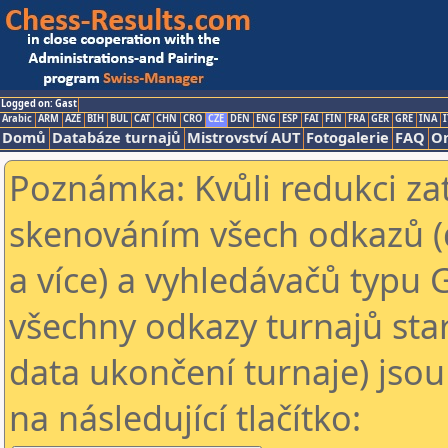
Logged on: Gast
Arabic
ARM
AZE
BIH
BUL
CAT
CHN
CRO
CZE
DEN
ENG
ESP
FAI
FIN
FRA
GER
GRE
INA
I
Domů
Databáze turnajů
Mistrovství AUT
Fotogalerie
FAQ
On
Poznámka: Kvůli redukci za
skenováním všech odkazů (
a více) a vyhledávačů typu 
všechny odkazy turnajů star
data ukončení turnaje) jsou
na následující tlačítko: