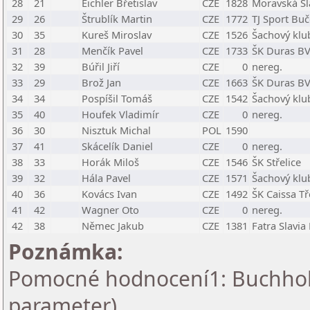
28
21
Eichler Břetislav
CZE
1828
Moravská Sl
29
26
Štrublík Martin
CZE
1772
TJ Sport Bučo
30
35
Kureš Miroslav
CZE
1526
Šachový klu
31
28
Menčík Pavel
CZE
1733
ŠK Duras B
32
39
Búřil Jiří
CZE
0
nereg.
33
29
Brož Jan
CZE
1663
ŠK Duras B
34
34
Pospíšil Tomáš
CZE
1542
Šachový klu
35
40
Houfek Vladimír
CZE
0
nereg.
36
30
Nisztuk Michal
POL
1590
37
41
Skácelík Daniel
CZE
0
nereg.
38
33
Horák Miloš
CZE
1546
ŠK Střelice
39
32
Hála Pavel
CZE
1571
Šachový klu
40
36
Kovács Ivan
CZE
1492
ŠK Caissa Tř
41
42
Wagner Oto
CZE
0
nereg.
42
38
Němec Jakub
CZE
1381
Fatra Slavia
Poznámka:
Pomocné hodnocení1: Buchholz 
parameter)