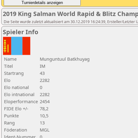
2019 King Salman World Rapid & Blitz Cham
Die Seite wurde zuletzt aktualisiert am 30.12.2019 16:24:39, Ersteller/Letzter
Spieler Info
Name
Munguntuul Batkhuyag
Titel
IM
Startrang
43
Elo
2282
Elo national
0
Elo intnational
2282
Eloperformance
2454
FIDE Elo +/-
78,2
Punkte
10,5
Rang
13
Föderation
MGL
Ident-Nummer
0