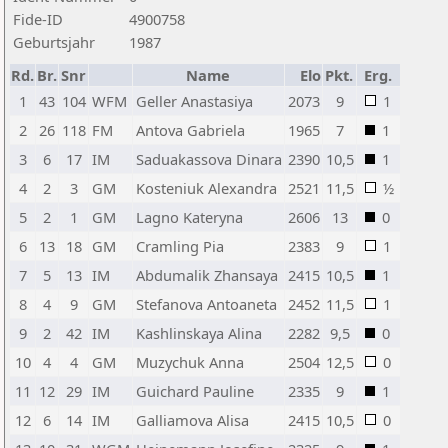
Fide-ID
4900758
Geburtsjahr
1987
Rd.
Br.
Snr
Name
Elo
Pkt.
Erg.
1
43
104
WFM
Geller Anastasiya
2073
9
1
2
26
118
FM
Antova Gabriela
1965
7
1
3
6
17
IM
Saduakassova Dinara
2390
10,5
1
4
2
3
GM
Kosteniuk Alexandra
2521
11,5
½
5
2
1
GM
Lagno Kateryna
2606
13
0
6
13
18
GM
Cramling Pia
2383
9
1
7
5
13
IM
Abdumalik Zhansaya
2415
10,5
1
8
4
9
GM
Stefanova Antoaneta
2452
11,5
1
9
2
42
IM
Kashlinskaya Alina
2282
9,5
0
10
4
4
GM
Muzychuk Anna
2504
12,5
0
11
12
29
IM
Guichard Pauline
2335
9
1
12
6
14
IM
Galliamova Alisa
2415
10,5
0