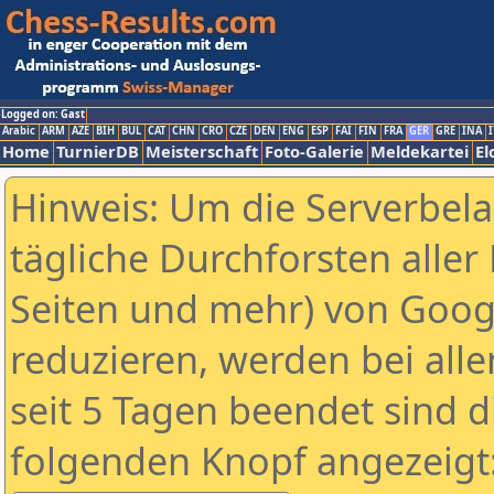
Logged on: Gast
Arabic
ARM
AZE
BIH
BUL
CAT
CHN
CRO
CZE
DEN
ENG
ESP
FAI
FIN
FRA
GER
GRE
INA
I
Home
TurnierDB
Meisterschaft
Foto-Galerie
Meldekartei
El
Hinweis: Um die Serverbel
tägliche Durchforsten aller 
Seiten und mehr) von Goog
reduzieren, werden bei alle
seit 5 Tagen beendet sind d
folgenden Knopf angezeigt