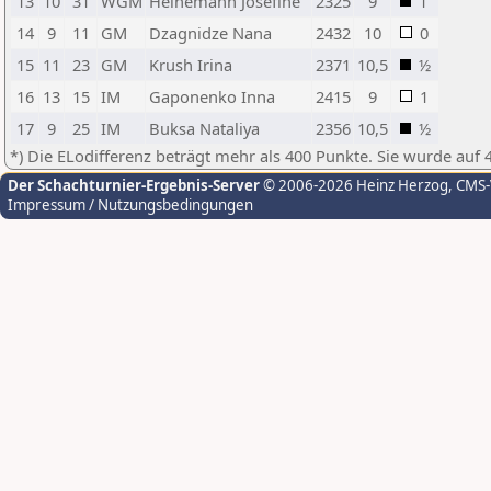
13
10
31
WGM
Heinemann Josefine
2325
9
1
14
9
11
GM
Dzagnidze Nana
2432
10
0
15
11
23
GM
Krush Irina
2371
10,5
½
16
13
15
IM
Gaponenko Inna
2415
9
1
17
9
25
IM
Buksa Nataliya
2356
10,5
½
*) Die ELodifferenz beträgt mehr als 400 Punkte. Sie wurde auf 
Der Schachturnier-Ergebnis-Server
© 2006-2026 Heinz Herzog
, CMS
Impressum / Nutzungsbedingungen