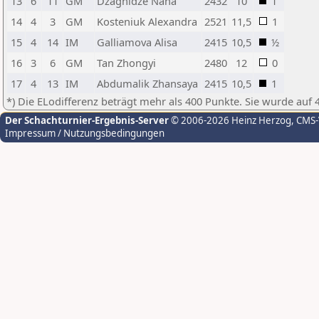
13
6
11
GM
Dzagnidze Nana
2432
10
1
14
4
3
GM
Kosteniuk Alexandra
2521
11,5
1
15
4
14
IM
Galliamova Alisa
2415
10,5
½
16
3
6
GM
Tan Zhongyi
2480
12
0
17
4
13
IM
Abdumalik Zhansaya
2415
10,5
1
*) Die ELodifferenz beträgt mehr als 400 Punkte. Sie wurde auf 
Der Schachturnier-Ergebnis-Server
© 2006-2026 Heinz Herzog
, CMS
Impressum / Nutzungsbedingungen