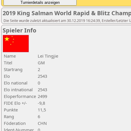
2019 King Salman World Rapid & Blitz Cham
Die Seite wurde zuletzt aktualisiert am 30.12.2019 16:24:39, Ersteller/Letzter
Spieler Info
Name
Lei Tingjie
Titel
GM
Startrang
2
Elo
2543
Elo national
0
Elo intnational
2543
Eloperformance
2499
FIDE Elo +/-
-9,8
Punkte
11,5
Rang
6
Föderation
CHN
Ident-Nummer
0