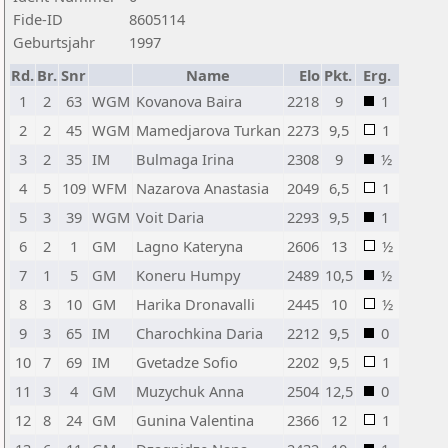
Fide-ID
8605114
Geburtsjahr
1997
Rd.
Br.
Snr
Name
Elo
Pkt.
Erg.
1
2
63
WGM
Kovanova Baira
2218
9
1
2
2
45
WGM
Mamedjarova Turkan
2273
9,5
1
3
2
35
IM
Bulmaga Irina
2308
9
½
4
5
109
WFM
Nazarova Anastasia
2049
6,5
1
5
3
39
WGM
Voit Daria
2293
9,5
1
6
2
1
GM
Lagno Kateryna
2606
13
½
7
1
5
GM
Koneru Humpy
2489
10,5
½
8
3
10
GM
Harika Dronavalli
2445
10
½
9
3
65
IM
Charochkina Daria
2212
9,5
0
10
7
69
IM
Gvetadze Sofio
2202
9,5
1
11
3
4
GM
Muzychuk Anna
2504
12,5
0
12
8
24
GM
Gunina Valentina
2366
12
1