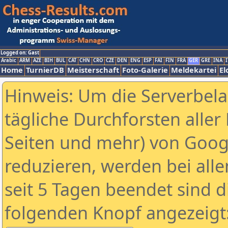
Logged on: Gast
Arabic
ARM
AZE
BIH
BUL
CAT
CHN
CRO
CZE
DEN
ENG
ESP
FAI
FIN
FRA
GER
GRE
INA
I
Home
TurnierDB
Meisterschaft
Foto-Galerie
Meldekartei
El
Hinweis: Um die Serverbel
tägliche Durchforsten aller 
Seiten und mehr) von Goog
reduzieren, werden bei alle
seit 5 Tagen beendet sind d
folgenden Knopf angezeigt