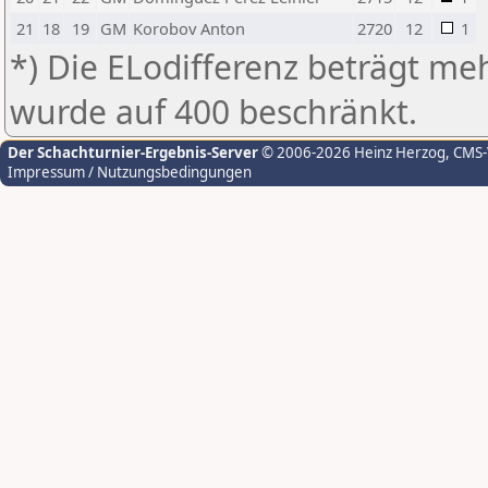
21
18
19
GM
Korobov Anton
2720
12
1
*) Die ELodifferenz beträgt meh
wurde auf 400 beschränkt.
Der Schachturnier-Ergebnis-Server
© 2006-2026 Heinz Herzog
, CMS
Impressum / Nutzungsbedingungen