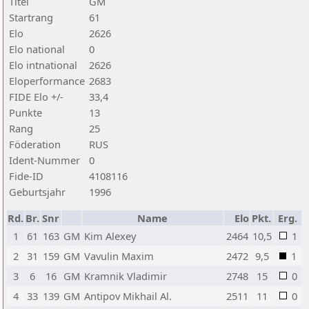
Titel
GM
Startrang
61
Elo
2626
Elo national
0
Elo intnational
2626
Eloperformance
2683
FIDE Elo +/-
33,4
Punkte
13
Rang
25
Föderation
RUS
Ident-Nummer
0
Fide-ID
4108116
Geburtsjahr
1996
Rd.
Br.
Snr
Name
Elo
Pkt.
Erg.
1
61
163
GM
Kim Alexey
2464
10,5
1
2
31
159
GM
Vavulin Maxim
2472
9,5
1
3
6
16
GM
Kramnik Vladimir
2748
15
0
4
33
139
GM
Antipov Mikhail Al.
2511
11
0