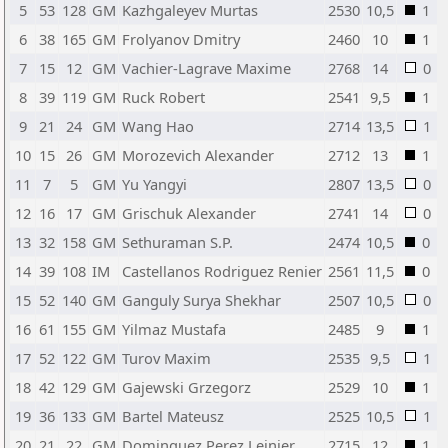
5
53
128
GM
Kazhgaleyev Murtas
2530
10,5
1
6
38
165
GM
Frolyanov Dmitry
2460
10
1
7
15
12
GM
Vachier-Lagrave Maxime
2768
14
0
8
39
119
GM
Ruck Robert
2541
9,5
1
9
21
24
GM
Wang Hao
2714
13,5
1
10
15
26
GM
Morozevich Alexander
2712
13
1
11
7
5
GM
Yu Yangyi
2807
13,5
0
12
16
17
GM
Grischuk Alexander
2741
14
0
13
32
158
GM
Sethuraman S.P.
2474
10,5
0
14
39
108
IM
Castellanos Rodriguez Renier
2561
11,5
0
15
52
140
GM
Ganguly Surya Shekhar
2507
10,5
0
16
61
155
GM
Yilmaz Mustafa
2485
9
1
17
52
122
GM
Turov Maxim
2535
9,5
1
18
42
129
GM
Gajewski Grzegorz
2529
10
1
19
36
133
GM
Bartel Mateusz
2525
10,5
1
20
21
22
GM
Dominguez Perez Leinier
2715
12
1