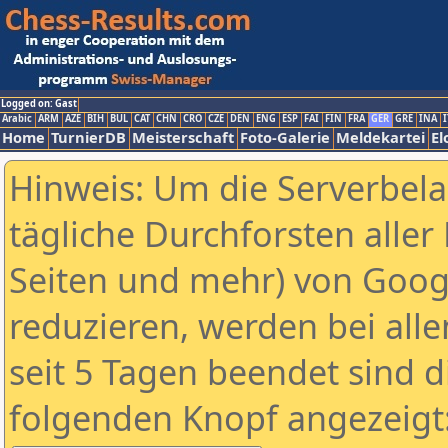
Logged on: Gast
Arabic
ARM
AZE
BIH
BUL
CAT
CHN
CRO
CZE
DEN
ENG
ESP
FAI
FIN
FRA
GER
GRE
INA
I
Home
TurnierDB
Meisterschaft
Foto-Galerie
Meldekartei
El
Hinweis: Um die Serverbel
tägliche Durchforsten aller 
Seiten und mehr) von Goog
reduzieren, werden bei alle
seit 5 Tagen beendet sind d
folgenden Knopf angezeigt